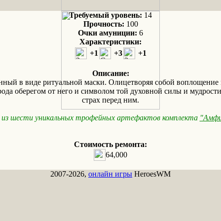
Требуемый уровень:
14
Прочность:
100
Очки амуниции:
6
Характеристики:
+1
+3
+1
Описание:
ый в виде ритуальной маски. Олицетворяя собой воплощение в
 рода оберегом от него и символом той духовной силы и мудрос
страх перед ним.
 из шести уникальных трофейных артефактов комплекта
"Амфи
Стоимость ремонта:
64,000
2007-2026,
онлайн игры
HeroesWM