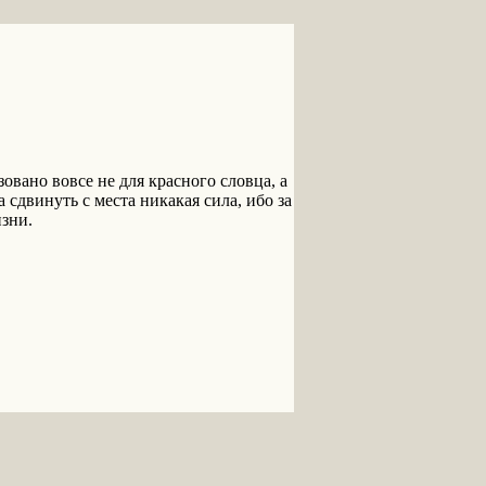
вано вовсе не для красного словца, а
 сдвинуть с места никакая сила, ибо за
зни.