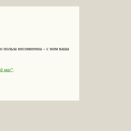
о польза несомненна – с ним ваша
й маг"
.