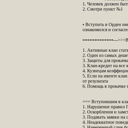
1. Человек должен быт
2. Смотри пункт №1
• Вступить в Орден им
ознакомился и согласе
••••••••••••••••••--->
1. Активные клан стат
2. Один из самых деше
3. Защиты для прокачки
3. Клан-кредит на все
4. Кузнецам коэффицие
5. Если на ивенте кла
от результата
6. Помощь в прокачке 
=== Вступившим в кла
1. Нарушение правил 
2. Оскорбления и хамст
3. Подавать заявки на 
4. Неадекватное повед
5. Намеренный слив бо