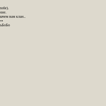
лобе).
ние.
зачем вам клан..
•••
льБоБо