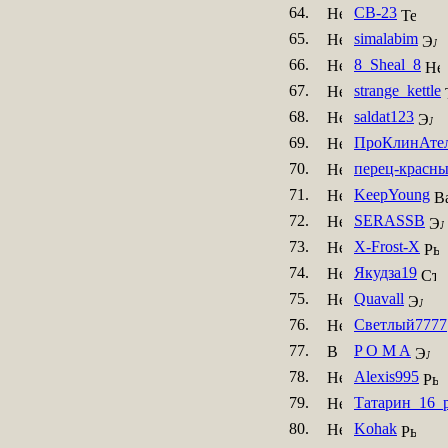
64.
CB-23
65.
simalabim
66.
8_Sheal_8
67.
strange_kettle
68.
saldat123
69.
ПроКлинАте
70.
перец-красн
71.
KeepYoung
72.
SERASSB
73.
X-Frost-X
74.
Якудза19
75.
Quavall
76.
Светлый7777
77.
P O M A
78.
Alexis995
79.
Татарин_16_
80.
Kohak