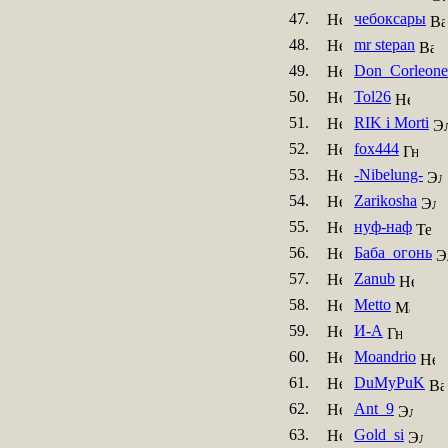
47.
чебоксары
48.
mr stepan
49.
Don_Corleone
50.
Tol26
51.
RIK i Morti
52.
fox444
53.
-Nibelung-
54.
Zarikosha
55.
нуф-наф
56.
Баба_огонь
57.
Zanub
58.
Metto
59.
И-А
60.
Moandrio
61.
DuMyPuK
62.
Ant_9
63.
Gold_si