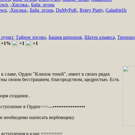
rown
,
-Хисока-
,
Баба_огонь
own
,
-Хисока-
,
Баба_огонь
,
DuMyPuK
,
Rrgey Piatiy
,
GaladrielJs
 пункт
,
Тайное логово
,
Башня шпионов
,
Шатер альянса
,
Трениро
+1%
+1
+1
к славе, Орден "Клинок теней", имеет в своих рядах
тны своим бесстрашием, благородством, щедростью. Есть
орм создания .
>Вступление в Орден<<<---••••••••••••••••••
ан необходимо написать вербовщику
 вступления в клан ========