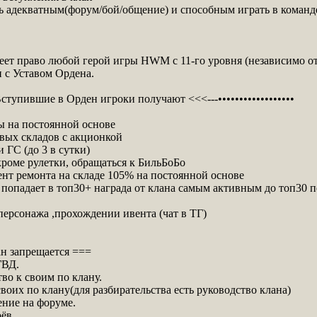
ь адекватным(форум/бой/общение) и способным играть в команд
еет право любой герой игры HWM с 11-го уровня (независимо о
н с Уставом Ордена.
>>Вступившие в Орден игроки получают <<<---••••••••••••••••••
ы на постоянной основе
вых складов с акционкой
 ГС (до 3 в сутки)
 кроме рулетки, обращаться к БильБоБо
нт ремонта на складе 105% на постоянной основе
н попадает в топ30+ награда от клана самым активным до топ30 
персонажа ,прохождении ивента (чат в ТГ)
н запрещается ===
ГВД.
во к своим по клану.
своих по клану(для разбирательства есть руководство клана)
ение на форуме.
ёв.