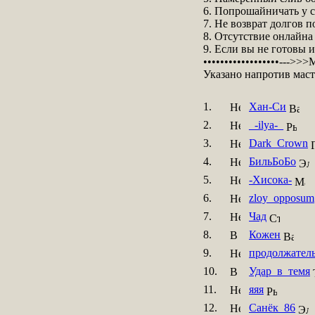
6. Попрошайничать у с
7. Не возврат долгов 
8. Отсутствие онлайна
9. Если вы не готовы и
••••••••••••••••••--->>>М
Указано напротив масте
1.
Хан-Си
2.
_-ilya-_
3.
Dark_Crown
4.
БильБоБо
5.
-Хисока-
6.
zloy_opposum
7.
Чад
8.
Кожен
9.
продолжател
10.
Удар_в_темя
11.
яяя
12.
Санёк_86