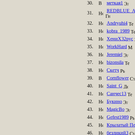
30.
меткая1
REDBLUE_
31.
32.
Andryuhi4
33.
kobra_1989
34.
ХениХ32рус
35.
WorkHard
36.
Jeremiel
37.
bizonsila
38.
Скетч
39.
Cornflower
40.
Saint_G
41.
Санчес13
42.
Букино
43.
MagicBo
44.
Gefest1989
45.
Крылатый Пе
46.
безликий3