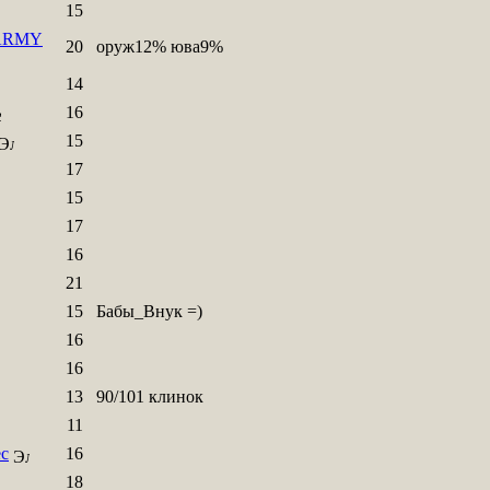
15
ARMY
20
оруж12% юва9%
14
16
15
17
15
17
16
21
15
Бабы_Внук =)
16
16
13
90/101 клинок
11
с
16
18