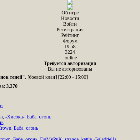
Об игре
Новости
Войти
Регистрация
Рейтинг
Форум
19:58
3224
online
Требуется авторизация
Вы не авторизованы
нок теней".
[боевой клан] [22:00 - 15:00]
ва:
3,370
Си
wn
,
-Хисока-
,
Баба_огонь
нь
Crown
,
Баба_огонь
Crown
,
Баба_огонь
,
DuMyPuK
,
strange_kettle
,
GaladrielJs