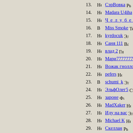
13.
СэрВовка
14.
Madara U4iha
15.
Ч_е_л_у_б_е
16.
Miss Smoke
17.
kyrdocuk
18.
Саня 111
19.
влад 2
20.
Мари7777777
21.
Вожак гнолл
22.
pefers
23.
schumi_k
24.
ЭльфОлег5
25.
зароне
26.
MadXaker
27.
Иду на вас
28.
Michael K
29.
Скеллан