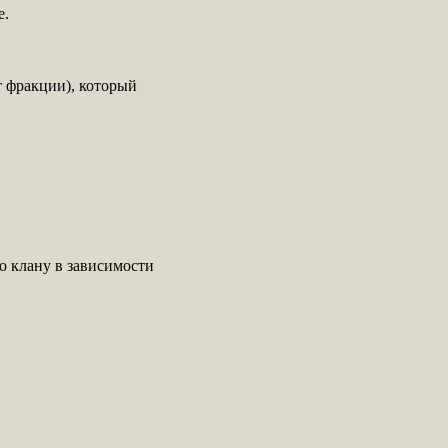
е.
т фракции), который
по клану в зависимости