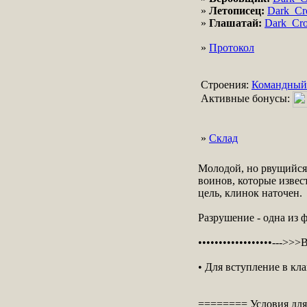
»
Летописец:
Dark_C
»
Глашатай:
Dark_Cr
»
Протокол
Строения:
Командный
Активные бонусы:
»
Склад
Молодой, но рвущийся 
воинов, которые извес
цель, клинок наточен.
Разрушение - одна из ф
••••••••••••••••••--->>
• Для вступление в кл
======== Условия для