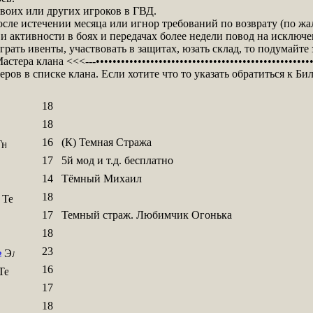
воих или других игроков в ГВД.
после истечении месяца или игнор требований по возврату (по жа
 и активности в боях и передачах более недели повод на исключе
грать ивенты, участвовать в защитах, юзать склад, то подумайте 
астера клана <<<---•••••••••••••••••••••••••••••••••••••••••••••••••••
ров в списке клана. Если хотите что то указать обратиться к Би
18
18
16
(К) Темная Стража
17
5й мод и т.д. бесплатно
14
Тёмный Михаил
18
17
Темный страж. Любимчик Огонька
18
ь
23
16
17
18