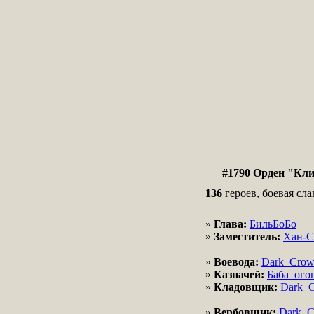
#1790 Орден "Кли
136
героев, боевая сла
»
Глава:
БильБоБо
»
Заместитель:
Хан-
»
Воевода:
Dark_Cro
»
Казначей:
Баба_ого
»
Кладовщик:
Dark_
»
Вербовщик:
Dark_