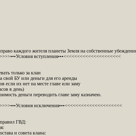
в
право каждого жителя планеты Земля на собственные убеждения
>>>•••Условия вступления•••<<<<<<<<<<<<<<<<<<<<<
вать только за клан
а свой БУ или деньги для его аренды
в если их нет на месте главе или заму
сов в день)
оимость деньги переводить главе заму казначею.
>>>•••Условия исключения•••<<<<<<<<<<<<<<<<<<<<<
 правил ГВД:
я:
става и совета клана: