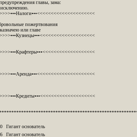
 предупреждения главы, зама:
к исключению.
>>>•••Налоги•••<<<<<<<<<<<<<<<<<<<<<
добровольные пожертвования
казначею или главе
>>>•••Кузнецы•••<<<<<<<<<<<<<<<<<<<<
>>>•••Крафтеры•••<<<<<<<<<<<<<<<<<<<
>>>•••Аренда•••<<<<<<<<<<<<<<<<<<<<<
>>>•••Кредиты•••<<<<<<<<<<<<<<<<<<<<
********************************************************
0
Гигант основатель
6
Гигант основатель