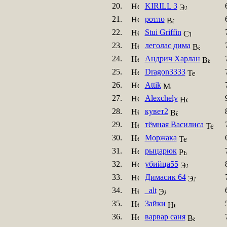
20.
KIRILL 3
21.
ротло
22.
Stui Griffin
23.
леголас дима
24.
Андрич Харлан
25.
Dragon3333
26.
Attik
27.
Alexchely
28.
кувет2
29.
тёмная Василиса
30.
Моржака
31.
рыцарюк
32.
убийца55
33.
Димасик 64
34.
_alt
35.
3айки
36.
варвар саня