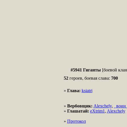
#5941 Гиганты
[боевой клан]
52
героев, боевая слава:
700
»
Глава:
ksiatri
»
Вербовщик:
Alexchely
,
_воин
»
Глашатай:
eXtrim1
,
Alexchely
»
Протокол