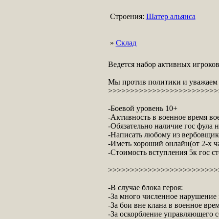
Строения:
Шатер альянса
»
Склад
Ведется набор активных игроко
Мы против политики и уважаем 
>>>>>>>>>>>>>>>>>>>>>>>>>>
-Боевой уровень 10+
-Активность в военное время вое
-Обязательно наличие гос фула н
-Написать любому из вербовщико
-Иметь хороший онлайн(от 2-х ча
-Стоимость вступления 5к гос ст
>>>>>>>>>>>>>>>>>>>>>>>>>>
-В случае блока героя:
-За много численное нарушение
-За бои вне клана в военное врем
-За оскорбление управляющего со