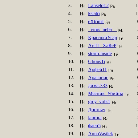
3.
Lanselot-2
1
4.
ksiatri
1
5.
eXtrim1
6.
_virus_neba__
7.
КрасныйУгар
8.
АнТ1_ХаКеР
9.
storm-inside
10.
GhousTi
11.
Арфей11
12.
Арагонас
13.
дима-333
14.
Мясник_Убийца
15.
grey_volk1
16.
Донныч
17.
laurora
18.
фаен5
1
19.
AnnaVasilek