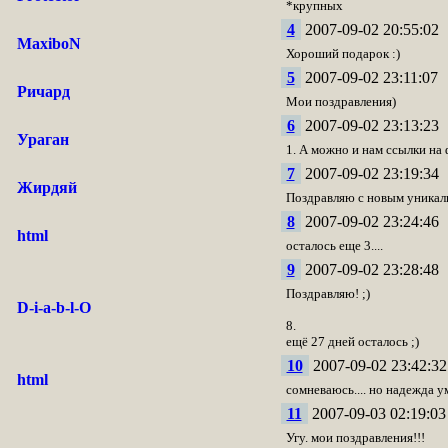
*крупных
4
2007-09-02 20:55:02
MaxiboN
Хороший подарок :)
5
2007-09-02 23:11:07
Ричард
Мои поздравления)
6
2007-09-02 23:13:23
Ураган
1. А можно и нам ссылки на 
7
2007-09-02 23:19:34
Жирдяй
Поздравляю с новым уникаль
8
2007-09-02 23:24:46
html
осталось еще 3....
9
2007-09-02 23:28:48
Поздравляю! ;)
D-i-a-b-l-O
8.
ещё 27 дней осталось ;)
10
2007-09-02 23:42:32
html
сомневаюсь.... но надежда у
11
2007-09-03 02:19:03
Угу. мои поздравления!!!