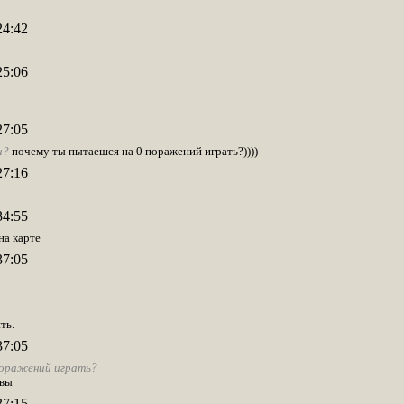
24:42
25:06
27:05
и?
почему ты пытаешся на 0 поражений играть?))))
27:16
34:55
на карте
37:05
ть.
37:05
поражений играть?
рвы
37:15