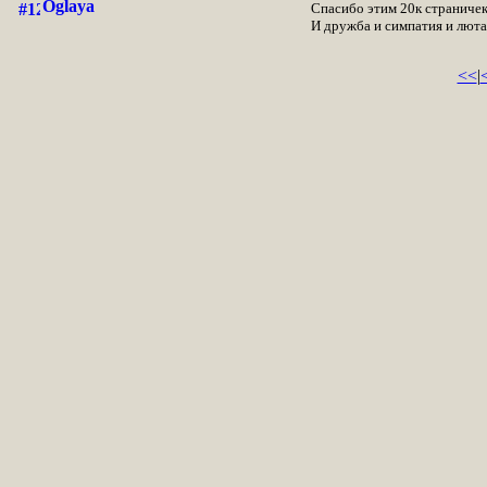
Oglaya
Спасибо этим 20к страничек,
И дружба и симпатия и лютая
<<
|