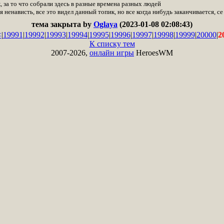
 за то что собрали здесь в разные времена разных людей
 ненависть, все это видел данный топик, но все когда нибудь заканчивается, се 
тема закрыта by
Oglaya
(2023-01-08 02:08:43)
<
|
19991
|
19992
|
19993
|
19994
|
19995
|
19996
|
19997
|
19998
|
19999
|
20000
|
2
К списку тем
2007-2026,
онлайн игры
HeroesWM