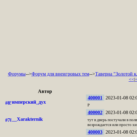
Форумы
-->
Форум для внеигровых тем
-->
Таверна "Золотой к
<<
|
Автор
400001
2023-01-08 02:
имперский_дух
Р
400002
2023-01-08 02:
__Xarakternik
тут в дверь постучали в пол
возрождается или просто хи
400003
2023-01-08 02: