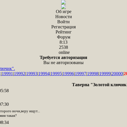
Об игре
Новости
Войти
Регистрация
Рейтинг
Форум
8:13
2538
online
Требуется авторизация
Вы не авторизованы
лючик".
<
|
19991
|
19992
|
19993
|
19994
|
19995
|
19996
|
19997
|
19998
|
19999
|
20000
|
2
Таверна "Золотой ключик
05:58
07:30
второго ночи,веру ищут...
мия такая?
08:34