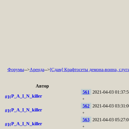
Форумы
-->
Аренда
-->
[Сдам] Крафтосеты демона-воина, слуг
Автор
561
2021-04-03 01:37:5
P_A_I_N_killer
+
562
2021-04-03 03:31:0
P_A_I_N_killer
+
563
2021-04-03 05:27:0
P_A_I_N_killer
+