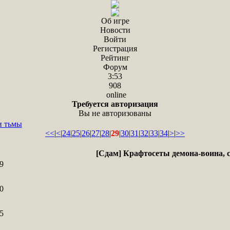
Об игре
Новости
Войти
Регистрация
Рейтинг
Форум
3:53
908
online
Требуется авторизация
Вы не авторизованы
и тьмы
<<
|
<
|
24
|
25
|
26
|
27
|
28
|
29
|
30
|
31
|
32
|
33
|
34
|
>
|
>>
[Сдам] Крафтосеты демона-воина, 
9
0
5