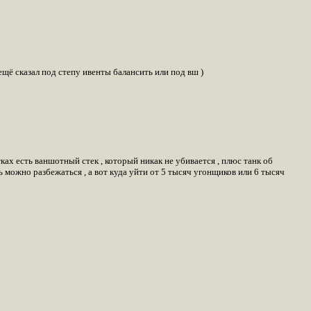
щё сказал под степу ивенты балансить или под вш )
ках есть ваншотный стек , который никак не убивается , плюс танк об
 можно разбежаться , а вот куда уйти от 5 тысяч угонщиков или 6 тысяч