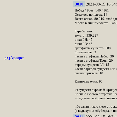
3810
2021-08-15 16:34:
Побед / Боев: 140 / 161
Осталось попыток: 14
Всего очков: 80,019, свобод
Место в личном зачете: ~46
Заработано:
золото: 339,227
очки ГН: 45
очки ГО: 45
артефакты существ: 108
бриллианты: 3
части артефакта Небес: 30
Арадот
части артефакта Тьмы: 20
отряды существ ГЛ: 15
части отрядов существ ГЛ: 
свитки призыва: 18
Клановые очки: 90
из существ окроме 9 жриц со
не знаю сколько потратил - 
но я думаю всё равно ивент 
ибо заканчиваю я его с то ж
(а ведь купил Абубекра, и п
3811
2021-08-15 16:34: