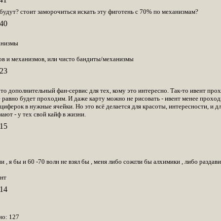
 будут? стоит заморочиться искать эту фиготень с 70% по механизмам?
40
анизмы
ов и механизмов, или чисто бандиты/механизмы
23
 Это дополнительный фан-сервис для тех, кому это интересно. Так-то ивент про
ё равно будет проходим. И даже карту можно не рисовать - ивент менее проход
иферок в нужные ячейки. Но это всё делается для красоты, интересности, и дл
ают - у тех свой кайф в жизни.
15
 , я бы и 60 -70 волн не взял бы , меня либо сожгли бы алхимики , либо раздав
ент
14
но: 127