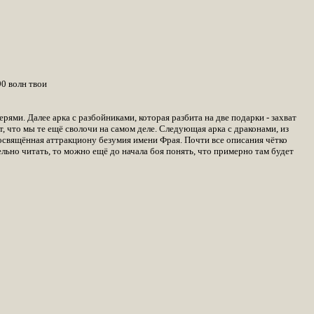
90 волн твои
рями. Далее арка с разбойниками, которая разбита на две подарки - захват
ет, что мы те ещё сволочи на самом деле. Следующая арка с драконами, из
посвящённая аттракциону безумия имени Фрая. Почти все описания чётко
ьно читать, то можно ещё до начала боя понять, что примерно там будет