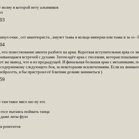
у волну в которой нету алхимиков
ют
03
кинул очки , сет авантюриста , амулет тьмы и кольца имперки или тьмы и за эз - 
04
 что повествование ивента разбито на арки. Короткая вступительная арка со зве
анчивающаяся встречей с духами. Затем идёт арка с гноллами, которая показыва
от же вывод, что и из предыдущей. И финальная большая арка с механиками, 
 содержимому следующего боя, за некоторыми исключениями. Если их внимател
ейросеть, я бы пристроил её благими делами заниматься )
59
о там такое мясо шо ну его
 госе пытаясь поймать танца
и даже латы фулл
ов ренегатов