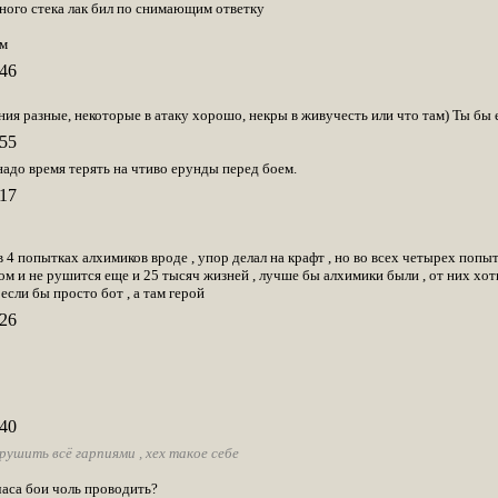
вного стека лак бил по снимающим ответку
ам
46
ия разные, некоторые в атаку хорошо, некры в живучесть или что там) Ты бы е
55
 надо время терять на чтиво ерунды перед боем.
17
в 4 попытках алхимиков вроде , упор делал на крафт , но во всех четырех попыт
м и не рушится еще и 25 тысяч жизней , лучше бы алхимики были , от них хоть
 если бы просто бот , а там герой
26
40
рушить всё гарпиями , хех такое себе
часа бои чоль проводить?