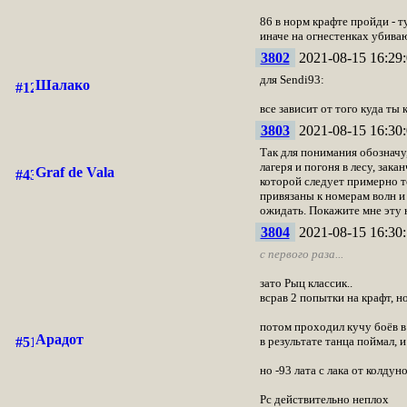
86 в норм крафте пройди - т
иначе на огнестенках убива
3802
2021-08-15 16:29:
для Sendi93:
Шалако
все зависит от того куда ты 
3803
2021-08-15 16:30:
Так для понимания обозначу,
лагеря и погоня в лесу, зак
Graf de Vala
которой следует примерно т
привязаны к номерам волн и
ожидать. Покажите мне эту н
3804
2021-08-15 16:30:
с первого раза...
зато Рыц классик..
всрав 2 попытки на крафт, н
потом проходил кучу боёв в
Арадот
в результате танца поймал, 
но -93 лата с лака от колдун
Рс действительно неплох