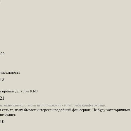
8
400
 чисельность
12
ем прошла до 73 не КБО
21
калькулятора глаза не поднимают - у тех свой кайф в жизни.
х есть те, кому бывает интересен подобный фан-сервис. Не буду категоричным ) 
не станет.
10