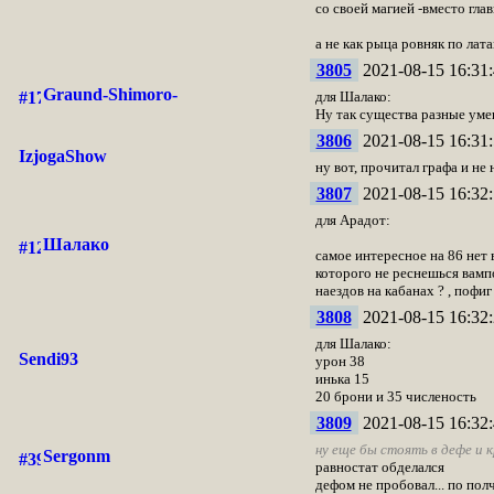
со своей магией -вместо гла
а не как рыца ровняк по лат
3805
2021-08-15 16:31:
Graund-Shimoro-
для Шалако:
Ну так существа разные умен
3806
2021-08-15 16:31:
IzjogaShow
ну вот, прочитал графа и не
3807
2021-08-15 16:32:
для Арадот:
Шалако
самое интересное на 86 нет 
которого не реснешься вампо
наездов на кабанах ? , пофиг
3808
2021-08-15 16:32:
для Шалако:
Sendi93
урон 38
инька 15
20 брони и 35 численость
3809
2021-08-15 16:32:
ну еще бы стоять в дефе и к
Sergonm
равностат обделался
дефом не пробовал... по пол