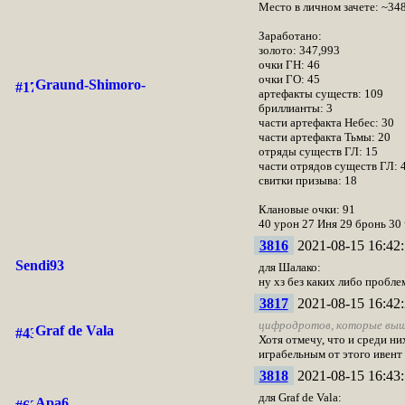
Место в личном зачете: ~34
Заработано:
золото: 347,993
очки ГН: 46
очки ГО: 45
Graund-Shimoro-
артефакты существ: 109
бриллианты: 3
части артефакта Небес: 30
части артефакта Тьмы: 20
отряды существ ГЛ: 15
части отрядов существ ГЛ: 
свитки призыва: 18
Клановые очки: 91
40 урон 27 Иня 29 бронь 30
3816
2021-08-15 16:42:
Sendi93
для Шалако:
ну хз без каких либо пробл
3817
2021-08-15 16:42:
цифродротов, которые выше 
Graf de Vala
Хотя отмечу, что и среди ни
играбельным от этого ивент 
3818
2021-08-15 16:43:
для Graf de Vala:
Apa6