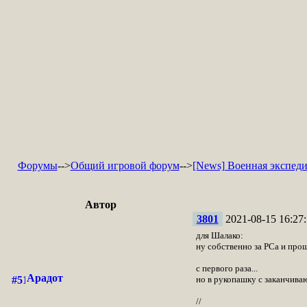
Форумы
-->
Общий игровой форум
-->
[News] Военная экспед
Автор
3801
2021-08-15 16:27:
для Шалако:
ну собственно за РСа и про
с первого раза...
Арадот
но в рукопашку с заканчив
//