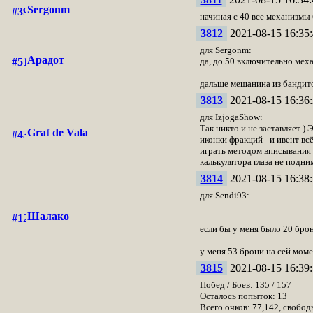
Sergonm
начиная с 40 все механизмы
3812
2021-08-15 16:35:
для Sergonm:
Арадот
да, до 50 включительно мех
дальше мешанина из бандит
3813
2021-08-15 16:36:
для IzjogaShow:
Так никто и не заставляет )
Graf de Vala
иконки фракций - и ивент вс
играть методом вписывания ц
калькулятора глаза не подним
3814
2021-08-15 16:38:
для Sendi93:
Шалако
если бы у меня было 20 брони
у меня 53 брони на сей мом
3815
2021-08-15 16:39:
Побед / Боев: 135 / 157
Осталось попыток: 13
Всего очков: 77,142, свобод