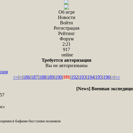
Об игре
Новости
Войти
Регистрация
Рейтинг
Форум
2:21
917
online
Требуется авторизация
Вы не авторизованы
иция
<<
|
<
|
186
|
187
|
188
|
189
|
190
|
191
|
192
|
193
|
194
|
195
|
196
|
>
|
>>
[News] Военная экспедиц
57
шёл
ающимися бафами бил танки ножиком