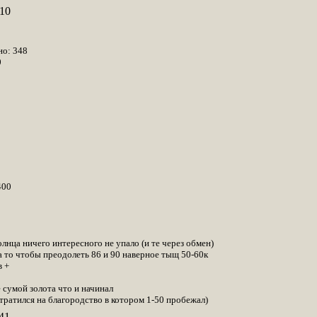
10
но: 348
0
400
лнца ничего интересного не упало (и те через обмен)
за то чтобы преодолеть 86 и 90 наверное тыщ 50-60к
в +
е сумой золота что и начинал
отратился на благородство в котором 1-50 пробежал)
41