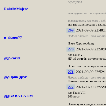
передумал
RaistlinMajere
это турнир не для перекачей
залетает хай лвл гном и вс
ага, гномы виноваты в твоих
269
2021-09-09 22:48:1
Неделя отдыха - это хорош
Карп77
И это Хорохо, банц.
270
2021-09-09 22:50:0
для Faust VIII:
Scarlet_
НУ мб если бы другого ресал
Но вот как ты реснул, если
271
2021-09-09 22:52:1
Эрик друг
Неделя отдыха - это хорош
Конечно топ, но не когда пе
272
2021-09-09 22:55:0
для Faust VIII:
BABA GNOM
260 пост
Наконец-то я увидела ничью!