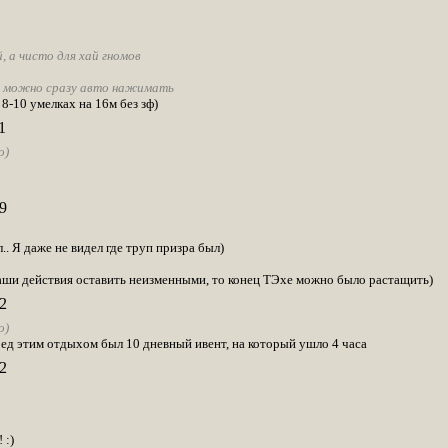
, а чисто для хай гномов
ё, можно сразу авто нажимать
 8-10 умелках на 16м без зф)
1
о)
9
.. Я даже не видел где труп призра был)
 ваши действия оставить неизменными, то конец ТЭхе можно было растащить)
2
о)
ред этим отдыхом был 10 дневный ивент, на который ушло 4 часа
2
 :)