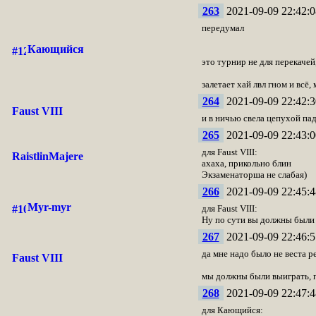
263
2021-09-09 22:42:0
передумал
Кающийся
это турнир не для перекачей
залетает хай лвл гном и всё
264
2021-09-09 22:42:3
Faust VIII
и в ничью свела цепухой пад
265
2021-09-09 22:43:0
для Faust VIII:
RaistlinMajere
ахаха, прикольно блин
Экзаменаторша не слабая)
266
2021-09-09 22:45:4
Myr-myr
для Faust VIII:
Ну по сути вы должны были п
267
2021-09-09 22:46:5
да мне надо было не веста ре
Faust VIII
мы должны были выиграть, п
268
2021-09-09 22:47:4
для Кающийся: