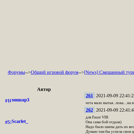
Форумы
-->
Общий игровой форум
-->
[News] Смешанный тур
Автор
261
2021-09-09 22:41:2
мишар3
чета мало нытья...пока....на
262
2021-09-09 22:41:4
для Faust VIII:
Scarlet_
Она сама бой отдала)
Надо было шипы дать по вес
Думаю там бы успела свои ц