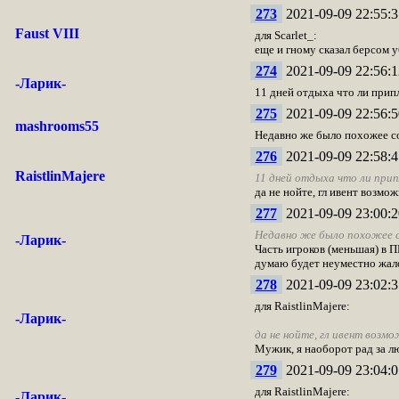
273
2021-09-09 22:55:3
Faust VIII
для Scarlet_:
еще и гному сказал берсом у
274
2021-09-09 22:56:1
-Ларик-
11 дней отдыха что ли припл
275
2021-09-09 22:56:5
mashrooms55
Недавно же было похожее со
276
2021-09-09 22:58:4
RaistlinMajere
11 дней отдыха что ли прип
да не нойте, гл ивент возмож
277
2021-09-09 23:00:2
Недавно же было похожее с
-Ларик-
Часть игроков (меньшая) в 
думаю будет неуместно жало
278
2021-09-09 23:02:3
для RaistlinMajere:
-Ларик-
да не нойте, гл ивент возмо
Мужик, я наоборот рад за л
279
2021-09-09 23:04:0
для RaistlinMajere:
-Ларик-