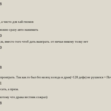
8
, а чисто для хай гномов
, можно сразу авто нажимать
0
ла, вместо того чтоб дать выиграть. от ничьи никому толку нет
0
8
роиграть. Так как го был без колец холода и драк(+128 дефа) не рушился + По
1
сать, а приза.
отому что драка вестник сожрал)
8