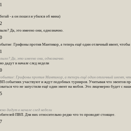
1
бегай - а он пошел и убился об мина)
2
ыло? Да, это имеено они, однозначно.
0
бытие: Грифоны против Мантикор, а теперь ещё один отличный ивент, чтобы 
1
лыло? Да, это имеено они, однозначно.
но дадут в начале след недели
0
обытие: Грифоны против Мантикор, а теперь ещё один отличный ивент, чт
ПВП событиях участвуют и ждут подобных турниров. Учитывая что эвентов п
ваться что не запустили ещё один эвент на мобов. Это лицемерно будет с наш
5
жно дадут в начале след недели
юбителей ПВП. Для них относительно редко что то проводят стоящее.
7