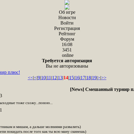
Об игре
Новости
Войти
Регистрация
Рейтинг
Форум
16:08
3451
online
Требуется авторизация
Вы не авторизованы
нир плюс!
<<
|
<
|
9
|
10
|
11
|
12
|
13
|
14
|
15
|
16
|
17
|
18
|
19
|
>
|
>>
[News] Смешанный турнир п
3
 выходные тоже схожу...поною...
1
тникам и мишам, а дальше молниями развалить)
епи покидать после того как ты всю ману скинешь)