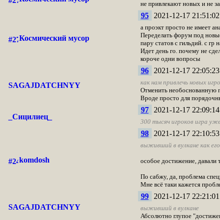
не привлекают новых и не за
95
2021-12-17 21:51:02
а проэкт просто не имеет ан
Переделать форум под новые
Космический мусор
пару статов с гильдий. с гр 
Идет день го. почему не сд
короче одни вопросы
96
2021-12-17 22:05:23
как нам привлечь новых игро
SAGAJDATCHNYY
Отменить необоснованную по
Вроде просто для порядочн
97
2021-12-17 22:09:14
_Сицилиец_
300 тысяч игроков игра уж
98
2021-12-17 22:10:53
выживший в вулкане как ег
komdosh
особое достижение, давали 
По сабжу, да, проблема спец
Мне всё таки кажется пробле
99
2021-12-17 22:21:01
SAGAJDATCHNYY
выживший в вулкане
Абсолютно глупое "достижен