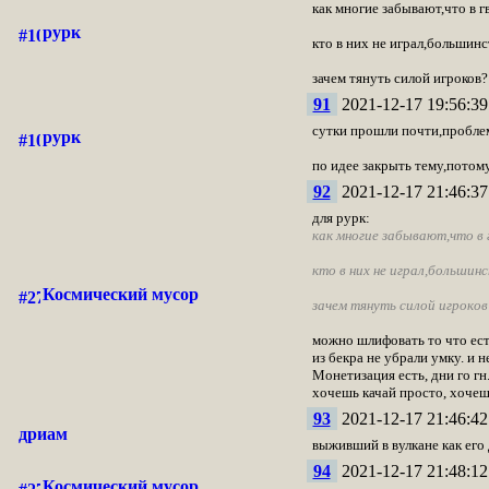
как многие забывают,что в г
рурк
кто в них не играл,большинс
зачем тянуть силой игроков
91
2021-12-17 19:56:39
сутки прошли почти,пробле
рурк
по идее закрыть тему,потому
92
2021-12-17 21:46:37
для рурк:
как многие забывают,что в г
кто в них не играл,большин
Космический мусор
зачем тянуть силой игроко
можно шлифовать то что есть
из бекра не убрали умку. и
Монетизация есть, дни го гн
хочешь качай просто, хочешь
93
2021-12-17 21:46:42
дриам
выживший в вулкане как его
94
2021-12-17 21:48:12
Космический мусор