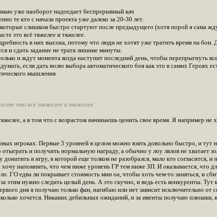
имаю уже наоборот надоедает беспрерывный кач
но те кто с начала проекта уже далеко за 20-30 лет.
 которые слишком быстро стартуют после предыдущего (хотя порой я сама жду б
асте это всё тяжелее и тяжелее.
дребность в них высока, потому что люди не хотят уже тратить время на бои.
ся и сдать задание не тратя лишние минуты.
только и ждут момента когда наступит последний день, чтобы перепрыгнуть все
идумать, если дать волю выбора автоматического боя как это в самих Героях ест
ктического мышления
расте это всё тяжелее и тяжелее.
тяжелее, а в том что с возрастом начинаешь ценить свое время. Я например не 
вых игроках. Первые 5 уровней в целом можно взять довольно быстро, и тут н
 отыграть и получить нормальную награду, а обычно у лоу лвлов не хватает зол
 донатить в игру, в которой еще толком не разобрался, мало кто согласится, 
а я хочу напомнить, что чем ниже уровень ГР тем ниже ЗП. И оказывается, что д
ло. ГО едва ли покрывает стоимость мин оа, чтобы хоть чем-то заняться, и сб
и за этим нужно следить целый день. А это скучно, и ведь есть конкуренты. Тут 
первого дня я получаю только фан, нагибаю или нет зависит исключительно от ск
сколько хочется. Никаких дебильных ожиданий, и за ивенты получаю плюшки, 