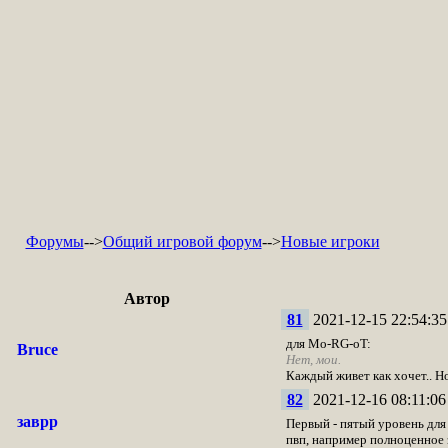
Форумы
-->
Общий игровой форум
-->
Новые игроки
Автор
81
2021-12-15 22:54:35
для Mo-RG-oT:
Bruce
Нет, мои.
Каждый живет как хочет.. Но
82
2021-12-16 08:11:06
заврр
Первый - пятый уровень для 
пвп, например полноценное з