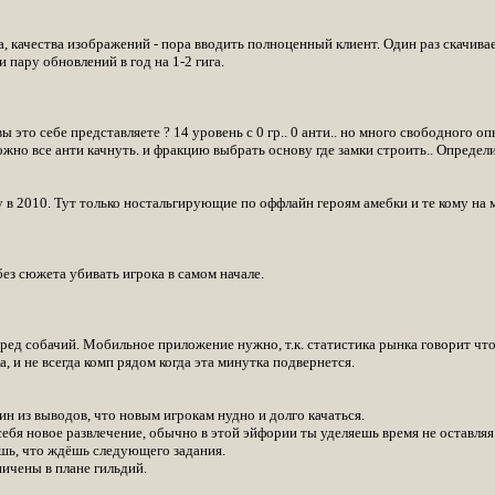
а, качества изображений - пора вводить полноценный клиент. Один раз скачива
и пару обновлений в год на 1-2 гига.
вы это себе представляете ? 14 уровень с 0 гр.. 0 анти.. но много свободного оп
ожно все анти качнуть. и фракцию выбрать основу где замки строить.. Определи
 в 2010. Тут только ностальгирующие по оффлайн героям амебки и те кому на 
ез сюжета убивать игрока в самом начале.
бред собачий. Мобильное приложение нужно, т.к. статистика рынка говорит что
а, и не всегда комп рядом когда эта минутка подвернется.
ин из выводов, что новым игрокам нудно и долго качаться.
ебя новое развлечение, обычно в этой эйфории ты уделяешь время не оставляя 
ешь, что ждёшь следующего задания.
ничены в плане гильдий.