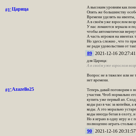
А высоким уровням как пон
Царица
Опять же большинству особен
Времени уделять на ивенты,
А в своём уже взрослом возр
У нас ломаются зеркала и по
чтобы автоматически вернут
А часть игроков на ивентах 
Но здесь сложно , что то пр
не ради удовольствия от та
89
2021-12-16 20:27:41
для Царица:
А в своём уже взрослом воз
Вопрос не в тяжелее или не 
нет времени.
Azazello25
Теперь давай поговорим о но
участия. Чтоб нормально его
купить уже первый ап. Сходу
коды раз в час за копейки, 
коды. А это морально устаре
коды иногда бегая в охоту, 
Но я играю в одну игру и с 
полноценно играть столько 
90
2021-12-16 20:31:57