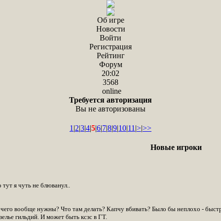
Об игре
Новости
Войти
Регистрация
Рейтинг
Форум
20:02
3568
online
Требуется авторизация
Вы не авторизованы
1
|
2
|
3
|
4
|
5
|
6
|
7
|
8
|
9
|
10
|
11
|
>
|
>>
Новые игроки
 тут я чуть не блюванул..
чего вообще нужны? Что там делать? Капчу вбивать? Было бы неплохо - быстрый
елье гильдий. И может быть ксзс в ГТ.