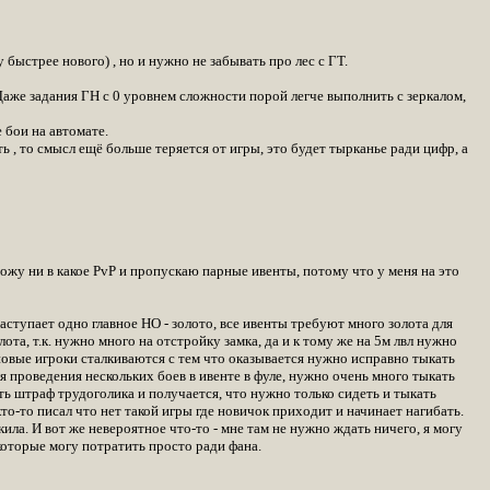
ыстрее нового) , но и нужно не забывать про лес с ГТ.
 Даже задания ГН с 0 уровнем сложности порой легче выполнить с зеркалом,
 бои на автомате.
ь , то смысл ещё больше теряется от игры, это будет тырканье ради цифр, а
хожу ни в какое PvP и пропускаю парные ивенты, потому что у меня на это
аступает одно главное НО - золото, все ивенты требуют много золота для
ота, т.к. нужно много на отстройку замка, да и к тому же на 5м лвл нужно
и новые игроки сталкиваются с тем что оказывается нужно исправно тыкать
ля проведения нескольких боев в ивенте в фуле, нужно очень много тыкать
ить штраф трудоголика и получается, что нужно только сидеть и тыкать
кто-то писал что нет такой игры где новичок приходит и начинает нагибать.
ила. И вот же невероятное что-то - мне там не нужно ждать ничего, я могу
которые могу потратить просто ради фана.