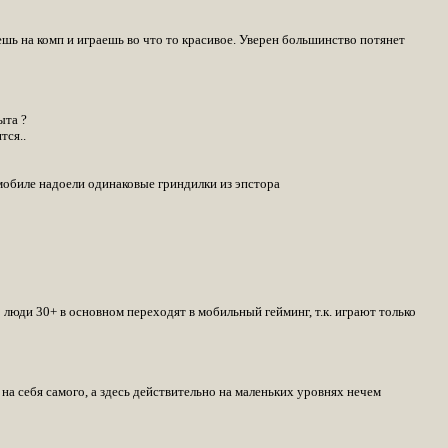
ешь на комп и играешь во что то красивое. Уверен большинство потянет
ыта ?
тся..
мобиле надоели одинаковые гриндилки из эпстора
 люди 30+ в основном переходят в мобильный гейминг, т.к. играют только
на себя самого, а здесь действительно на маленьких уровнях нечем