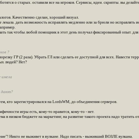
ботятся о старых. оставили все на игроков. Сервисы, идеи. скрипты. вы делайте
алогов. Качественно сделан, хороший визуал.
 лекала. дать возможность исправлять медленно или за брюли но исправлять и
например.
елать так чтобы любой помощник в этот день получал фиксированный опыт. для
ков ?
резку ГР (2 раза). Убрать ГЛ или сделать ее доступной для всех. Навести те
ых людей? Нет?
е имела
о дают?
тем, кто зарегистрировался на LordsWM, до объединения серверов.
ифичности игры есть, кому-то нравится, кому-то - нет.
ма в низком бюджете на маркетинг, на развитие такого проекта надо тратить от 
ие"! Никто не выживет в вулкане. Надо писать - выживший ВОЗЛЕ вулкана.