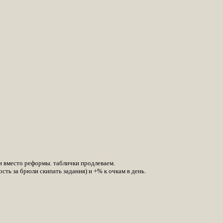
ли вместо реформы. таблички продлеваем.
ость за брюли скипать задания) и +% к очкам в день.