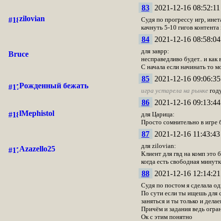
83
2021-12-16 08:52:11
zilovian
Судя по прогрессу игр, инет
качнуть 5-10 гигов контента 
84
2021-12-16 08:58:04
для заврр:
Bruce
несправедливо будет.. и как 
С начала если начинать то м
85
2021-12-16 09:06:35
Рожденный бежать
игра устарела на рынке
году
86
2021-12-16 09:13:44
lMephistol
для Царица:
Просто сомнительно в игре б
87
2021-12-16 11:43:43
для zilovian:
Azazello25
Клиент для гвд на комп это 
когда есть свободная минутк
88
2021-12-16 12:14:21
Судя по постом я сделала од
По сути если ты ищешь для с
заняться и ты только и дела
Причём и задания ведь огра
Ок с этим понятно