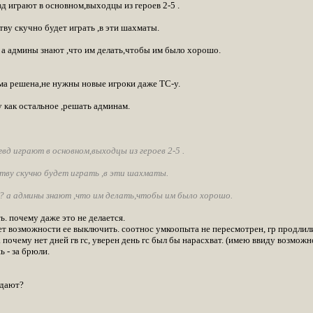
вд играют в основном,выходцы из героев 2-5 .
тву скучно будет играть ,в эти шахматы.
? а админы знают ,что им делать,чтобы им было хорошо.
ма решена,не нужны новые игроки даже ТС-у.
 как остальное ,решать админам.
вд играют в основном,выходцы из героев 2-5 .
ству скучно будет играть ,в эти шахматы.
в? а админы знают ,что им делать,чтобы им было хорошо.
. почему даже это не делается.
 нет возможности ее выключить. соотнос умкоопыта не пересмотрен, гр продли
. почему нет дней гв гс, уверен день гс был бы нарасхват. (имею ввиду возможн
 - за брюли.
 дают?