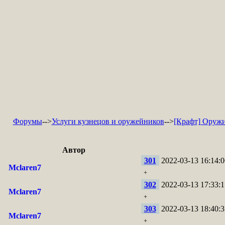
Форумы
-->
Услуги кузнецов и оружейников
-->
[Крафт] Оружи
Автор
301
2022-03-13 16:14:0
Mclaren7
+
302
2022-03-13 17:33:1
Mclaren7
+
303
2022-03-13 18:40:3
Mclaren7
+