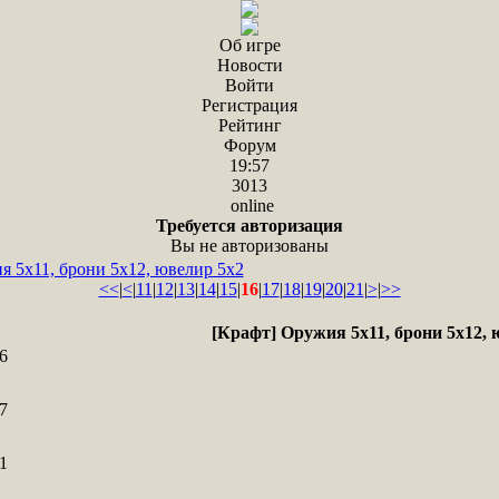
Об игре
Новости
Войти
Регистрация
Рейтинг
Форум
19:57
3013
online
Требуется авторизация
Вы не авторизованы
я 5х11, брони 5х12, ювелир 5х2
<<
|
<
|
11
|
12
|
13
|
14
|
15
|
16
|
17
|
18
|
19
|
20
|
21
|
>
|
>>
[Крафт] Оружия 5х11, брони 5х12, 
6
7
1