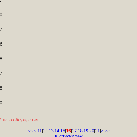
0
7
6
8
7
8
0
ейшего обсуждения.
<<
|
<
|
11
|
12
|
13
|
14
|
15
|
16
|
17
|
18
|
19
|
20
|
21
|
>
|
>>
К списку тем