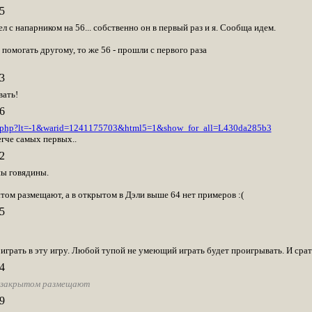
5
ел с напарником на 56... собственно он в первый раз и я. Сообща идем.
 помогать другому, то же 56 - прошли с первого раза
3
вать!
6
ar.php?lt=-1&warid=1241175703&html5=1&show_for_all=L430da285b3
егче самых первых..
2
ны говядины.
ытом размещают, а в открытом в Дэли выше 64 нет примеров :(
5
играть в эту игру. Любой тупой не умеющий играть будет проигрывать. И срат
4
 закрытом размещают
9