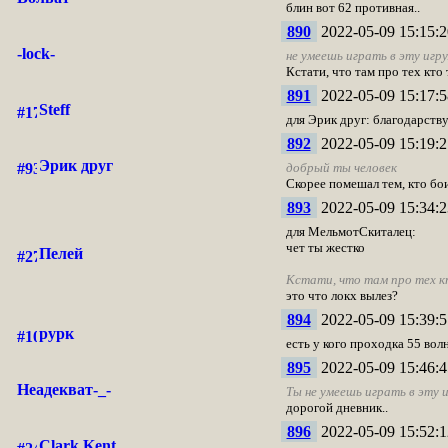
блин вот 62 противная..
890
2022-05-09 15:15:2
-lock-
не умеешь играть в эту игр
Кстати, что там про тех кто 
891
2022-05-09 15:17:5
Steff
для Эрик друг: благодарств
892
2022-05-09 15:19:2
Эрик друг
добрый ты человек
Скорее помешал тем, кто бои
893
2022-05-09 15:34:2
для МельмотСкиталец:
чет ты жестко
Пелей
Кстати, что там про тех к
это что локх вылез?
894
2022-05-09 15:39:5
рурк
есть у кого проходка 55 вол
895
2022-05-09 15:46:4
Неадекват-_-
Ты не умеешь играть в эту 
дорогой дневник..
896
2022-05-09 15:52:1
Clark Kent