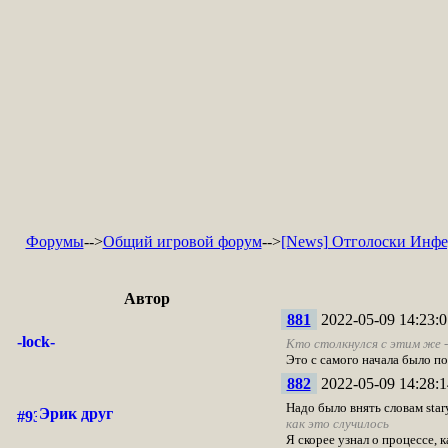
Форумы
-->
Общий игровой форум
-->
[News] Отголоски Инф
Автор
881
2022-05-09 14:23:0
-lock-
Кто столкнулся с этим же -
Это с самого начала было по
882
2022-05-09 14:28:1
Надо было внять словам stary
Эрик друг
как это случилось
Я скорее узнал о процессе, 