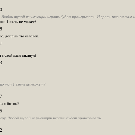
0
у. Любой тупой не умеющий играть будет проигрывать. И срать что он там 
топ 1 взять не может?
8
ую, добрый ты человек.
1
 в свой клан закинул)
3
то топ 1 взять не может?
7
ны с ботом?
5
игру. Любой тупой не умеющий играть будет проигрывать.
2