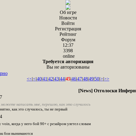
Об игре
Новости
Войти
Регистрация
Рейтинг
Форум
12:37
3398
online
Требуется авторизация
Вы не авторизованы
ерно
<<
|
<
|
40
|
41
|
42
|
43
|
44
|
45
|
46
|
47
|
48
|
49
|
50
|
>
|
>>
[News] Отголоски Инферн
7
 можете написать мне, перешлю, как это случилось
нятно, как это случилось, ты не первый
4
 voin, когда у него бой 90+ с резайром улетел словам
как бои вынимаются