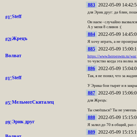
883
2022-05-09 14:42:5
для Эрик друг: да блин, пош
Steff
Он наем - случайно вызвался
А у меня 8 сливов :(
884
2022-05-09 14:45:0
Жрецъ
Я хочу играть, а не проигры
885
2022-05-09 15:00:1
Волват
https://www.heroeswm.ru/w
то чувство когда эта волна л
886
2022-05-09 15:04:0
Так, я не понял, что за жади
Steff
У Эрика бои тырят и в закр
887
2022-05-09 15:06:0
для Жрецъ:
МельмотСкиталец
Ты смеёшься? Ты не умеешь 
888
2022-05-09 15:15:0
Эрик друг
Я залил до 70 в общий, раз
в
889
2022-05-09 15:15:1
Волват