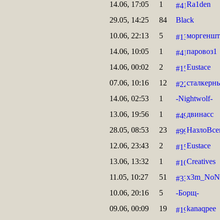
14.06, 17:05
1
Ra1den
29.05, 14:25
84
Black
10.06, 22:13
5
моргеншт
14.06, 10:05
1
паровоз1
14.06, 00:02
2
Eustace
07.06, 10:16
12
сталкерн
14.06, 02:53
1
-Nightwolf-
13.06, 19:56
1
двинасс
28.05, 08:53
23
НазлоВсе
12.06, 23:43
2
Eustace
13.06, 13:32
1
Creatives
11.05, 10:27
51
x3m_NoN
10.06, 20:16
5
-Борщ-
09.06, 00:09
19
kanaqpee