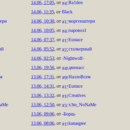
14.06, 17:05
, от
Ra1den
14.06, 11:35
, от
Black
ерн
14.06, 10:30
, от
моргенштерн
14.06, 10:05
, от
паровоз1
14.06, 07:37
, от
Eustace
ый
14.06, 05:52
, от
сталкерный
14.06, 02:53
, от
-Nightwolf-
13.06, 19:56
, от
двинасс
м
13.06, 17:31
, от
НазлоВсем
13.06, 14:31
, от
Eustace
13.06, 13:32
, от
Creatives
aMe
13.06, 12:50
, от
x3m_NoNaMe
13.06, 09:06
, от
-Борщ-
13.06, 08:06
, от
kanaqpee