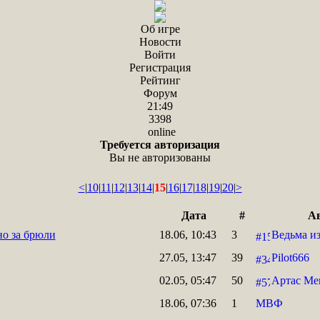
Об игре
Новости
Войти
Регистрация
Рейтинг
Форум
21:49
3398
online
Требуется авторизация
Вы не авторизованы
<
|
10
|
11
|
12
|
13
|
14
|
15
|
16
|
17
|
18
|
19
|
20
|
>
Дата
#
А
но за брюли
18.06, 10:43
3
Ведьма и
27.05, 13:47
39
Pilot666
02.05, 05:47
50
Артас Ме
18.06, 07:36
1
МВФ