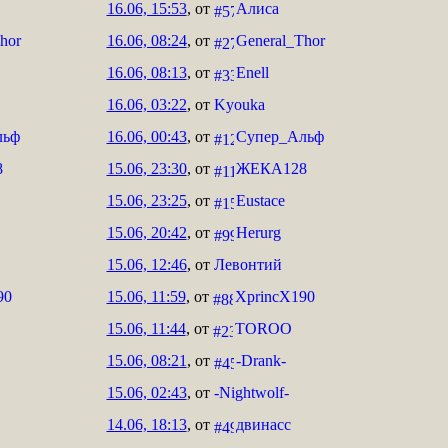
16.06, 15:53
, от
Алиса
hor
16.06, 08:24
, от
General_Thor
16.06, 08:13
, от
Enell
16.06, 03:22
, от
Kyouka
льф
16.06, 00:43
, от
Супер_Альф
8
15.06, 23:30
, от
ЖЕКА128
15.06, 23:25
, от
Eustace
15.06, 20:42
, от
Herurg
15.06, 12:46
, от
Левонтий
90
15.06, 11:59
, от
XprincX190
15.06, 11:44
, от
TOROO
15.06, 08:21
, от
-Drank-
15.06, 02:43
, от
-Nightwolf-
14.06, 18:13
, от
двинасс