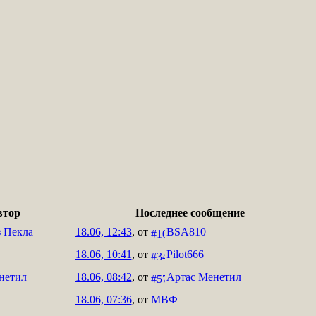
втор
Последнее сообщение
з Пекла
18.06, 12:43
, от
BSA810
18.06, 10:41
, от
Pilot666
нетил
18.06, 08:42
, от
Артас Менетил
18.06, 07:36
, от
МВФ