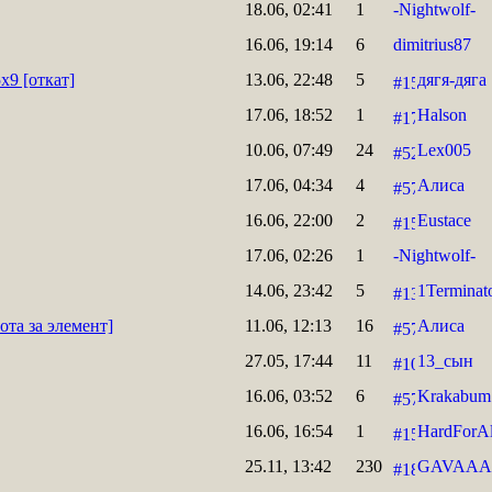
18.06, 02:41
1
-Nightwolf-
16.06, 19:14
6
dimitrius87
x9 [откат]
13.06, 22:48
5
дягя-дяга
17.06, 18:52
1
Halson
10.06, 07:49
24
Lex005
17.06, 04:34
4
Алиса
16.06, 22:00
2
Eustace
17.06, 02:26
1
-Nightwolf-
14.06, 23:42
5
1Terminat
ота за элемент]
11.06, 12:13
16
Алиса
27.05, 17:44
11
13_сын
16.06, 03:52
6
Krakabum
16.06, 16:54
1
HardForAl
25.11, 13:42
230
GAVAAA