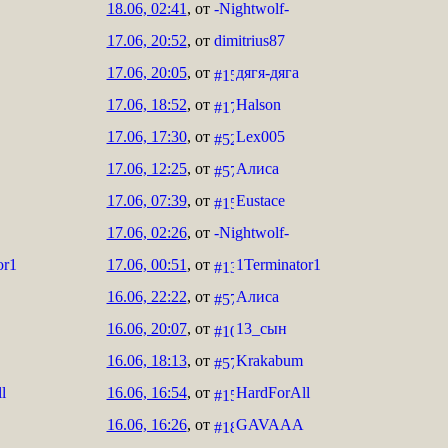
18.06, 02:41
, от
-Nightwolf-
17.06, 20:52
, от
dimitrius87
17.06, 20:05
, от
дягя-дяга
17.06, 18:52
, от
Halson
17.06, 17:30
, от
Lex005
17.06, 12:25
, от
Алиса
17.06, 07:39
, от
Eustace
17.06, 02:26
, от
-Nightwolf-
or1
17.06, 00:51
, от
1Terminator1
16.06, 22:22
, от
Алиса
16.06, 20:07
, от
13_сын
16.06, 18:13
, от
Krakabum
l
16.06, 16:54
, от
HardForAll
16.06, 16:26
, от
GAVAAA