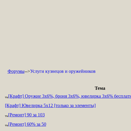
Форумы
-->
Услуги кузнецов и оружейников
Тема
[Крафт] Оружие 3х6%, броня 3х6%, ювелирка 3х6% бесплат
[Крафт] Ювелирка 5х12 [только за элементы]
[Ремонт] 90 за 103
[Ремонт] 60% за 50