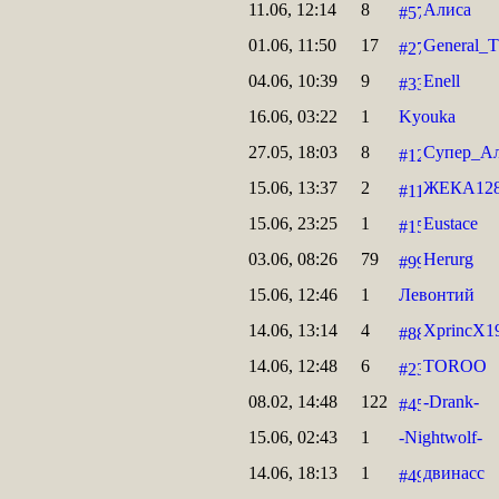
11.06, 12:14
8
Алиса
01.06, 11:50
17
General_T
04.06, 10:39
9
Enell
16.06, 03:22
1
Kyouka
27.05, 18:03
8
Супер_А
15.06, 13:37
2
ЖЕКА12
15.06, 23:25
1
Eustace
03.06, 08:26
79
Herurg
15.06, 12:46
1
Левонтий
14.06, 13:14
4
XprincX1
14.06, 12:48
6
TOROO
08.02, 14:48
122
-Drank-
15.06, 02:43
1
-Nightwolf-
14.06, 18:13
1
двинасс