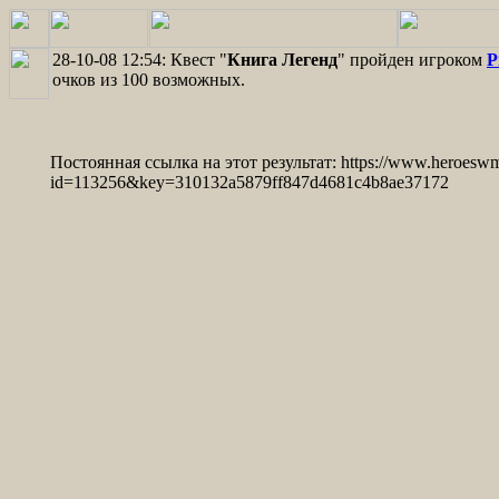
28-10-08 12:54: Квест "
Книга Легенд
" пройден игроком
P
очков из 100 возможных.
Постоянная ссылка на этот результат: https://www.heroesw
id=113256&key=310132a5879ff847d4681c4b8ae37172