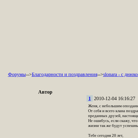
Форумы
-->
Благодарности и поздравления
-->
slonara - с днюхо
Автор
1
2010-12-04 16:16:27
Женя, с небольшим опоздание
От себя и всего клана поздр
преданных друзей, настояще
Не ошибусь, если скажу, что
жизни так же будут успешны 
Тебе сегодня 20 лет,