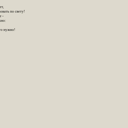
ет,
овать по свету!
е -
жно:
что нужно!