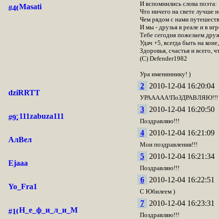
И вспомнились слова поэта:
Masati
Что ничего на свете лучше н
Чем рядом с нами путешеств
И мы - друзья в реале и в игр
Тебе сегодня пожелаем дру
Удач +5, всегда быть на коне,
Здоровья, счастья и всего, 
(С) Defender1982
Ура имениннику! )
2
2010-12-04 16:20:04
dziRRTT
УРААААА!ПоЗДРАВЛЯЮ!!!
3
2010-12-04 16:20:50
111zabuza111
Поздравляю!!!
4
2010-12-04 16:21:09
АлВел
Мои поздравления!!!
5
2010-12-04 16:21:34
Ejaaa
Поздравляю!!!
6
2010-12-04 16:22:51
Yo_Fra1
C Юбилеем )
7
2010-12-04 16:23:31
Н_е_ф_и_л_и_М
Поздравляю!!!