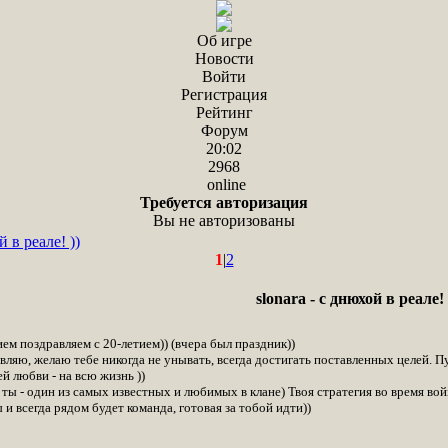
Об игре
Новости
Войти
Регистрация
Рейтинг
Форум
20:02
2968
online
Требуется авторизация
Вы не авторизованы
й в реале! ))
1
|
2
slonara - с днюхой в реале! 
м поздравляем с 20-летием)) (вчера был праздник))
авляю, желаю тебе никогда не унывать, всегда достигать поставленных целей. П
й любви - на всю жизнь ))
 ты - один из самых известных и любимых в клане) Твоя стратегия во время вой
и всегда рядом будет команда, готовая за тобой идти))