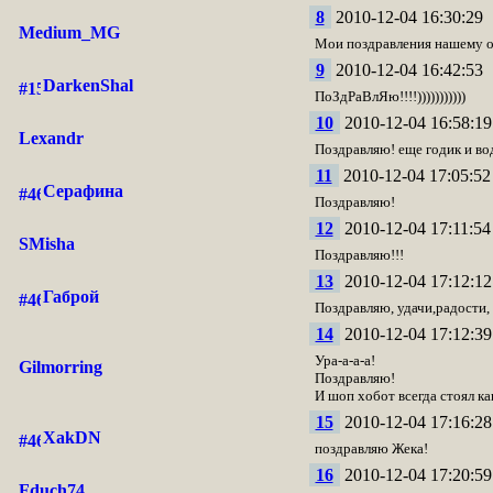
8
2010-12-04 16:30:29
Medium_MG
Мои поздравления нашему ор
9
2010-12-04 16:42:53
DarkenShal
ПоЗдРаВлЯю!!!!)))))))))))
10
2010-12-04 16:58:19
Lexandr
Поздравляю! еще годик и вод
11
2010-12-04 17:05:52
Серафина
Поздравляю!
12
2010-12-04 17:11:54
SMisha
Поздравляю!!!
13
2010-12-04 17:12:12
Габрой
Поздравляю, удачи,радости, 
14
2010-12-04 17:12:39
Ура-а-а-а!
Gilmorring
Поздравляю!
И шоп хобот всегда стоял как
15
2010-12-04 17:16:28
XakDN
поздравляю Жека!
16
2010-12-04 17:20:59
Fduch74