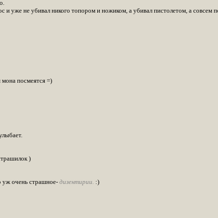
о.
с и уже не убивал никого топором и ножиком, а убивал пистолетом, а совсем п
 мона посмеятся =)
улыбает.
страшилок )
во уж очень страшное-
дизентирии.
:)