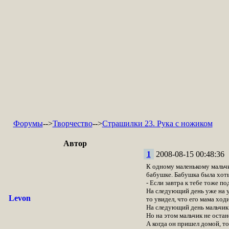
Форумы
-->
Творчество
-->
Страшилки 23. Рука с ножиком
Автор
1
2008-08-15 00:48:36
К одному маленькому мальчи
бабушке. Бабушка была хоть 
- Если завтра к тебе тоже по
На следующий день уже на у
Levon
то увидел, что его мама ход
На следующий день мальчик в
Но на этом мальчик не остан
А когда он пришел домой, то