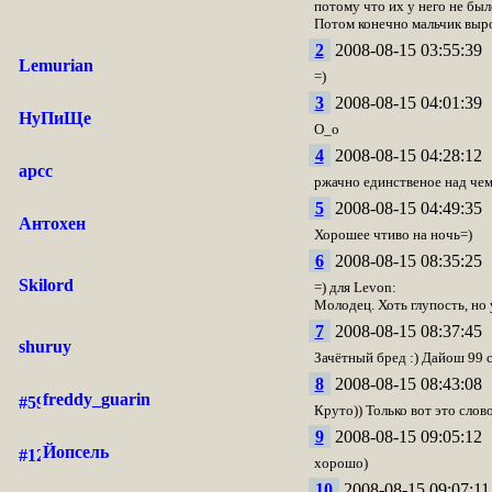
потому что их у него не был
Потом конечно мальчик выро
2
2008-08-15 03:55:39
Lemurian
=)
3
2008-08-15 04:01:39
НуПиЩе
O_o
4
2008-08-15 04:28:12
apcc
ржачно единственое над чем
5
2008-08-15 04:49:35
Антохен
Хорошее чтиво на ночь=)
6
2008-08-15 08:35:25
Skilord
=) для Levon:
Молодец. Хоть глупость, но 
7
2008-08-15 08:37:45
shuruy
Зачётный бред :) Дайош 99 
8
2008-08-15 08:43:08
freddy_guarin
Круто)) Только вот это сло
9
2008-08-15 09:05:12
Йопсель
хорошо)
10
2008-08-15 09:07:11