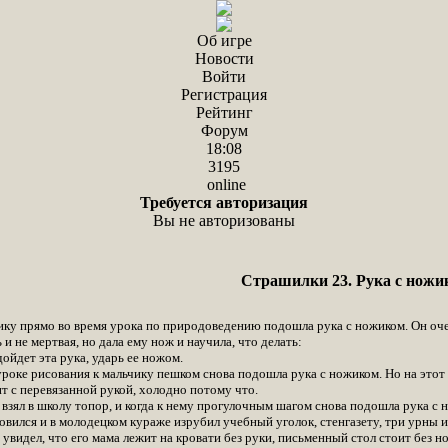
Об игре
Новости
Войти
Регистрация
Рейтинг
Форум
18:08
3195
online
Требуется авторизация
Вы не авторизованы
Страшилки 23. Рука с ножи
ку прямо во время урока по природоведению подошла рука с ножиком. Он очень
и не мертвая, но дала ему нож и научила, что делать:
дойдет эта рука, ударь ее ножом.
роке рисования к мальчику пешком снова подошла рука с ножиком. Но на этот 
ит с перевязанной рукой, холодно потому что.
зял в школу топор, и когда к нему прогулочным шагом снова подошла рука с н
овился и в молодецком кураже изрубил учебный уголок, стенгазету, три урны 
 увидел, что его мама лежит на кровати без руки, письменный стол стоит без н