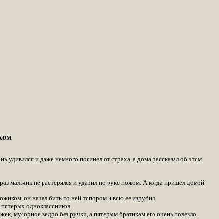
ком
 удивился и даже немного посинел от страха, а дома рассказал об этом
раз мальчик не растерялся и ударил по руке ножом. А когда пришел домой
ожиком, он начал бить по ней топором и всю ее изрубил.
и пятерых одноклассников.
ожек, мусорное ведро без ручки, а пятерым братикам его очень повезло,