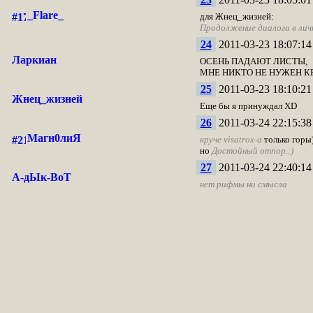
_Flare_
для Жнец_жизней:
Продолжение диалога в ли
24
2011-03-23 18:07:14
Ларкиан
ОСЕНЬ ПАДАЮТ ЛИСТЫ,
МНЕ НИКТО НЕ НУЖЕН КР
25
2011-03-23 18:10:21
Жнец_жизней
Еще бы я принуждал XD
26
2011-03-24 22:15:38
Магн0лиЯ
круче visatrox-а
только горы)
но
Достойный отпор.:)
27
2011-03-24 22:40:14
А-дЫк-ВоТ
нет рифмы ни смысла