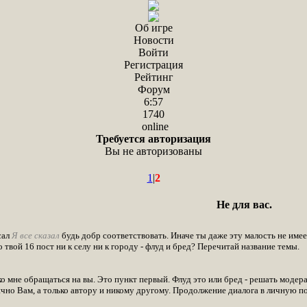
Об игре
Новости
Войти
Регистрация
Рейтинг
Форум
6:57
1740
online
Требуется авторизация
Вы не авторизованы
1
|
2
Не для вас.
сал
Я все сказал
будь добр соответствовать. Иначе ты даже эту малость не име
твой 16 пост ни к селу ни к городу - флуд и бред? Перечитай название темы.
т ко мне обращаться на вы. Это пункт первый. Флуд это или бред - решать модер
ично Вам, а только автору и никому другому. Продолжение диалога в личную п