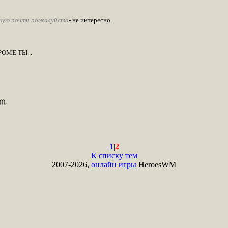
чную почти пожалуйста
- не интересно.
ОМЕ ТЫ...
)),
1
|
2
К списку тем
2007-2026,
онлайн игры
HeroesWM