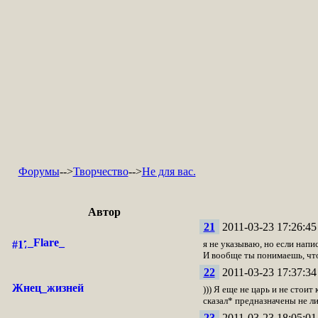
Форумы
-->
Творчество
-->
Не для вас.
Автор
21
2011-03-23 17:26:45
_Flare_
я не указываю, но если напи
И вообще ты понимаешь, что 
22
2011-03-23 17:37:34
Жнец_жизней
))) Я еще не царь и не стои
сказал* предназначены не л
23
2011-03-23 18:05:01