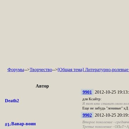
Форумы
-->
Творчество
-->
[Общая тема] Литературно-ролевые
Автор
9901
2012-10-25 19:13:
для Ксайтр:
Death2
Я тот кто ставит свою волю
Еще не забудь "ленивые" хД
9902
2012-10-25 20:19:
Второе поколение - средняч
Вавар-воин
Третье поколение - ОПиТ+Ар