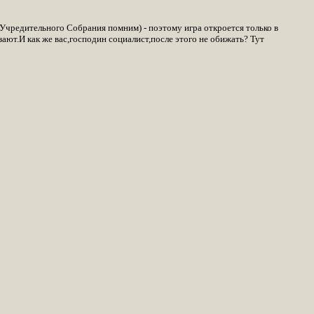
Учредительного Собрания помним) - поэтому игра откроется только в
езают.И как же вас,господин социалист,после этого не обижать? Тут