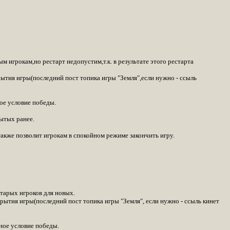
 игрокам,но рестарт недопустим,т.к. в результате этого рестарта
ытия игры(последний пост топика игры "Земля",если нужно - ссыль
ое условие победы.
ытых ранее.
акже позволит игрокам в спокойном режиме закончить игру.
старых игроков для новых.
рытия игры(последний пост топика игры "Земля", если нужно - ссыль кинет
ное условие победы.