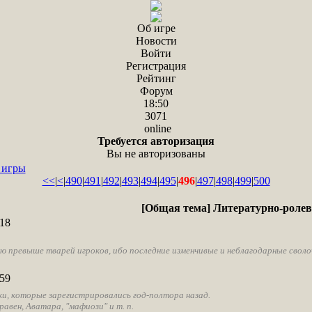
Об игре
Новости
Войти
Регистрация
Рейтинг
Форум
18:50
3071
online
Требуется авторизация
Вы не авторизованы
 игры
<<
|
<
|
490
|
491
|
492
|
493
|
494
|
495
|
496
|
497
|
498
|
499
|
500
[Общая тема] Литературно-роле
18
 превыше тварей игроков, ибо последние изменчивые и неблагодарные своло
59
ки, которые зарегистрировались год-полтора назад.
авен, Аватара, "мафиози" и т. п.