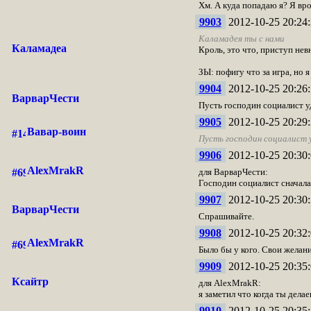
Хм. А куда попадаю я? Я врод
9903
2012-10-25 20:24:
Каламадея ты с нами
Каламадеа
Кроль, это что, приступ не
ЗЫ: пофигу что за игра, но я 
9904
2012-10-25 20:26:
ВарварЧести
Пусть господин социалист у
9905
2012-10-25 20:29:
Вавар-воин
Пусть господин социалист 
9906
2012-10-25 20:30:
AlexMrakR
для ВарварЧести:
Господин социалист сначала
9907
2012-10-25 20:30:
ВарварЧести
Спрашивайте.
9908
2012-10-25 20:32:
AlexMrakR
Было бы у кого. Свои желани
9909
2012-10-25 20:35:
Ксайтр
для AlexMrakR:
я заметил что когда ты дела
9910
2012-10-25 20:35: