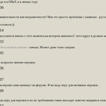
е и в ОПиТ, и в литках год)
36
внимательности или неграмотности? Или это просто проблемы с памятью - русс
согласен.))
14
досужится начать с того момента,на котором закончил.С чего вдруг я должен з
33
удосужится начать с
начала. Может даже тоже сыграю.
05
 испросит мнение игроков.
36
07
я игроки сами напишут на форуме. Я же веду игру для активных игроков...
09
ешь игру для игроков и по их требованию гавно выходит заметно жидким и сил
57