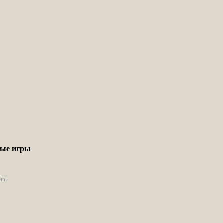
вые игры
чи.