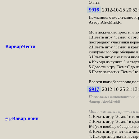
Опять.
9916
2012-10-25 20:52:
Пожелания относительно игр
Автор:AlexMrakR.
Мои пожелания просты и по
1.Начать игру "Земля" с тог
пострадают участники перво
ВарварЧести
2.Начать игру "Земля" в кр
кину(там вообще обещано в 
3.Начать игру с четным числ
4.Исходя из пункта 3 и ста
5.Довести игру "Земля" до л
6.После закрытия "Земли" в
Все эти шаги,бесспорно,пос
9917
2012-10-25 21:13:
Пожелания относительно иг
Автор:AlexMrakR.
Мои пожелания просты и п
1. Начать игру "Земля" с са
Вавар-воин
2 .Начать игру "Земля" в к
ВЧ (там вообще обещано в с
3. Начать игру с четным числ
4. Исходя из пункта 3 и ст