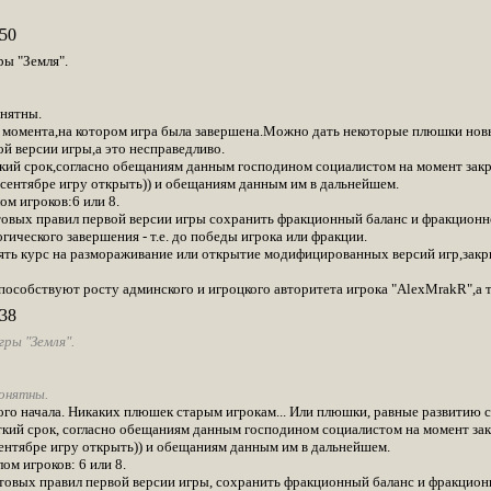
50
ы "Земля".
нятны.
о момента,на котором игра была завершена.Можно дать некоторые плюшки новым
й версии игры,а это несправедливо.
аткий срок,согласно обещаниям данным господином социалистом на момент закр
сентябре игру открыть)) и обещаниям данным им в дальнейшем.
ом игроков:6 или 8.
ртовых правил первой версии игры сохранить фракционный баланс и фракционн
огического завершения - т.е. до победы игрока или фракции.
зять курс на размораживание или открытие модифицированных версий игр,закр
пособствуют росту админского и игроцкого авторитета игрока "AlexMrakR",а т
38
ры "Земля".
онятны.
мого начала. Никаких плюшек старым игрокам... Или плюшки, равные развитию 
раткий срок, согласно обещаниям данным господином социалистом на момент зак
ентябре игру открыть)) и обещаниям данным им в дальнейшем.
ом игроков: 6 или 8.
артовых правил первой версии игры, сохранить фракционный баланс и фракцион