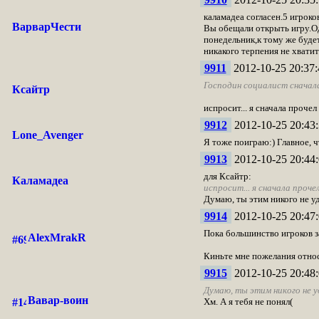
каламадеа согласен.5 игроко
ВарварЧести
Вы обещали открыть игру.Од
понедельник,к тому же будет
никакого терпения не хватит
9911
2012-10-25 20:37:
Господин социалист сначала
Ксайтр
испросит... я сначала прочел
9912
2012-10-25 20:43:
Lone_Avenger
Я тоже поиграю:) Главное, чт
9913
2012-10-25 20:44:
для Ксайтр:
Каламадеа
испросит... я сначала проче
Думаю, ты этим никого не уд
9914
2012-10-25 20:47:
Пока большинство игроков за
AlexMrakR
Киньте мне пожелания отно
9915
2012-10-25 20:48:
Думаю, ты этим никого не у
Вавар-воин
Хм. А я тебя не понял(