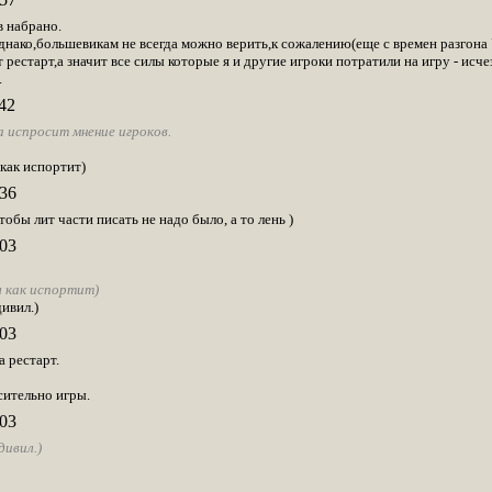
в набрано.
нако,большевикам не всегда можно верить,к сожалению(еще с времен разгона 
 рестарт,а значит все силы которые я и другие игроки потратили на игру - исч
.
42
 испросит мнение игроков.
 как испортит)
36
обы лит части писать не надо было, а то лень )
03
л как испортит)
ивил.)
03
 рестарт.
сительно игры.
03
дивил.)