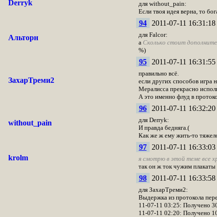
Derryk
для without_pain:
Если твоя идея верна, то бо
94
2011-07-11 16:31:18
для Falcor:
Альторн
а
Сколько стоит
дополните
%)
95
2011-07-11 16:31:55
правильно всё.
ЗахарТреми2
если других способов игра н
Мералисса прекрасно исполь
А это именно флуд в протоко
96
2011-07-11 16:32:20
для Derryk:
without_pain
И правда бедняга.(
Как же ж ему жить-то тяжело
97
2011-07-11 16:33:03
krolm
я смотрю в этой теме все х
так он ж ток чужим плакаты 
98
2011-07-11 16:33:58
для ЗахарТреми2:
Выдержка из протокола пере
11-07-11 03:25: Получено 30
11-07-11 02:20: Получено 1