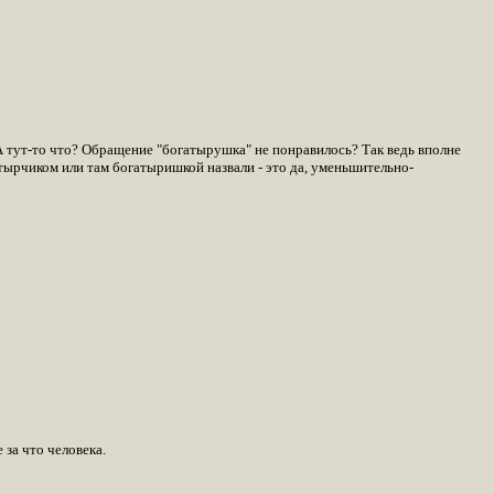
 А тут-то что? Обращение "богатырушка" не понравилось? Так ведь вполне
тырчиком или там богатыришкой назвали - это да, уменьшительно-
 за что человека.