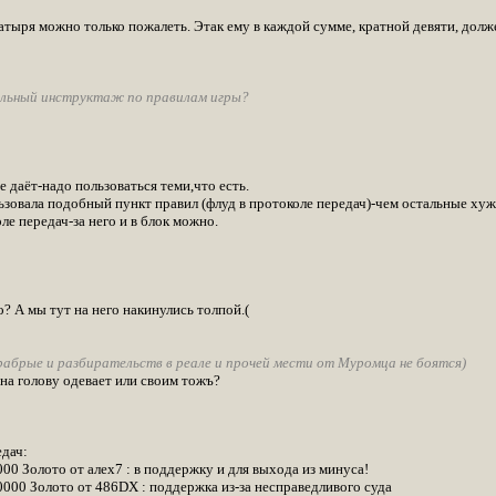
гатыря можно только пожалеть. Этак ему в каждой сумме, кратной девяти, долж
льный инструктаж по правилам игры?
е даёт-надо пользоваться теми,что есть.
зовала подобный пункт правил (флуд в протоколе передач)-чем остальные хуж
ле передач-за него и в блок можно.
? А мы тут на него накинулись толпой.(
рабрые и разбирательств в реале и прочей мести от Муромца не боятся)
на голову одевает или своим тожъ?
дач:
00 Золото от алех7 : в поддержку и для выхода из минуса!
0000 Золото от 486DX : поддержка из-за несправедливого суда