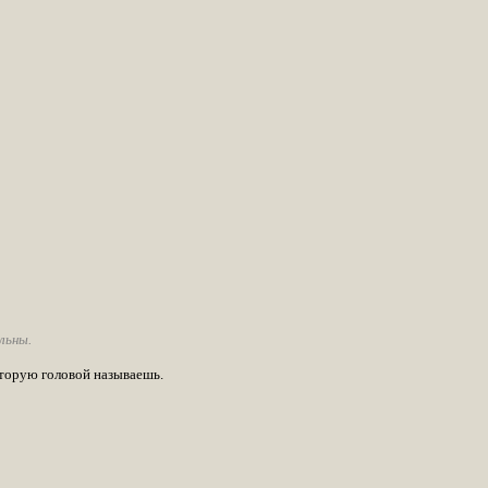
льны.
оторую головой называешь.