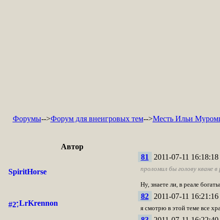
Форумы
-->
Форум для внеигровых тем
-->
Месть Ильи Муром
Автор
81
2011-07-11 16:18:18
проломил бы голову кване в 
SpiritHorse
Ну, знаете ли, в реале богат
82
2011-07-11 16:21:16
LrKrennon
я смотрю в этой теме все хр
83
2011-07-11 16:22:40