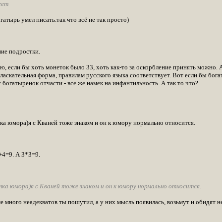
еет
гатырь умел писать.так что всё не так просто)
ние подростки.
аю, если бы хоть монеток было 33, хоть как-то за оскорбление принять можно.
аскательная форма, правилам русского языка соответствует. Вот если бы бога
богатыренок отчасти - все же намек на инфантильность. А так то что?
тка юмора)я с Кваней тоже знаком и он к юмору нормально относится.
+4=9. А 3*3=9.
тка юмора)я с Кваней тоже знаком и он к юмору нормально относится.
е много неадекватов ты пошутил, а у них мысль появилась, возьмут и обидят не