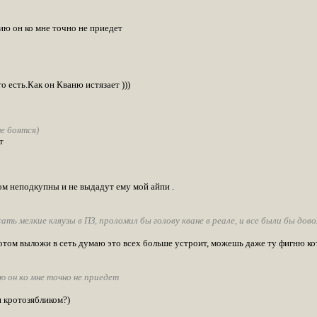
ию он ко мне точно не приедет
о есть.Как он Кваню истязает )))
е боятся)
т
м неподкупны и не выдадут ему мой айпи .
ать мелкие кляузы в ПЗ, проломил бы голову кване в реале, и все были бы дово
потом выложи в сеть думаю это всех больше устроит, можешь даже ту фигню к
ю он ко мне точно не приедет
 кротозябликом?)