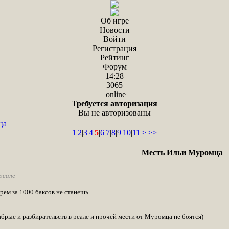
Об игре
Новости
Войти
Регистрация
Рейтинг
Форум
14:28
3065
online
Требуется авторизация
Вы не авторизованы
ца
1
|
2
|
3
|
4
|
5
|
6
|
7
|
8
|
9
|
10
|
11
|
>
|
>>
Месть Ильи Муромца
реале
ырем за 1000 баксов не станешь.
абрые и разбирательств в реале и прочей мести от Муромца не боятся)