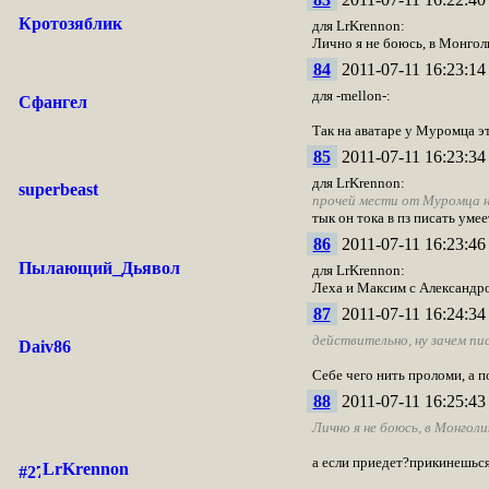
Кротозяблик
для LrKrennon:
Лично я не боюсь, в Монгол
84
2011-07-11 16:23:14
для -mellon-:
Сфангел
Так на аватаре у Муромца эт
85
2011-07-11 16:23:34
для LrKrennon:
superbeast
прочей мести от Муромца н
тык он тока в пз писать умее
86
2011-07-11 16:23:46
Пылающий_Дьявол
для LrKrennon:
Леха и Максим с Александро
87
2011-07-11 16:24:34
действительно, ну зачем пис
Daiv86
Себе чего нить проломи, а 
88
2011-07-11 16:25:43
Лично я не боюсь, в Монголи
а если приедет?прикинешься
LrKrennon