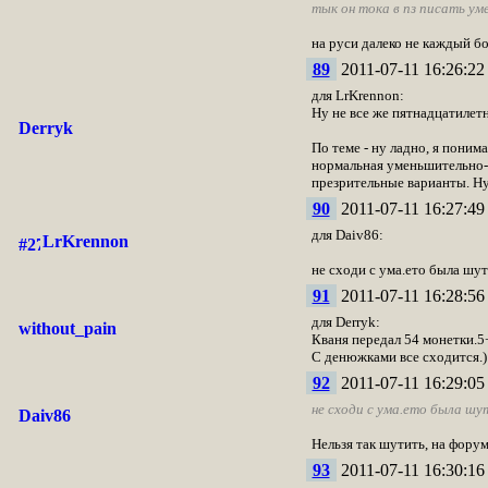
тык он тока в пз писать ум
на руси далеко не каждый бо
89
2011-07-11 16:26:22
для LrKrennon:
Ну не все же пятнадцатилет
Derryk
По теме - ну ладно, я поним
нормальная уменьшительно-л
презрительные варианты. Ну 
90
2011-07-11 16:27:49
для Daiv86:
LrKrennon
не сходи с ума.ето была шу
91
2011-07-11 16:28:56
для Derryk:
without_pain
Кваня передал 54 монетки.5
С денюжками все сходится.)
92
2011-07-11 16:29:05
не сходи с ума.ето была шу
Daiv86
Нельзя так шутить, на форум
93
2011-07-11 16:30:16