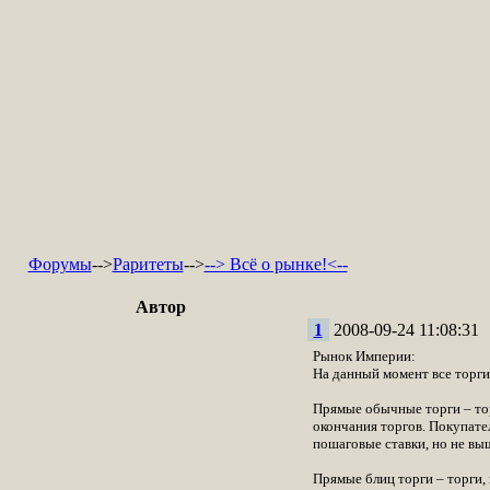
Форумы
-->
Раритеты
-->
--> Всё о рынке!<--
Автор
1
2008-09-24 11:08:31
Рынок Империи:
На данный момент все торги
Прямые обычные торги – торг
окончания торгов. Покупате
пошаговые ставки, но не вы
Прямые блиц торги – торги, 