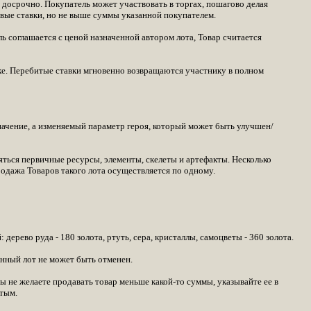
 досрочно. Покупатель может участвовать в торгах, пошагово делая
вые ставки, но не выше суммы указанной покупателем.
ь соглашается с ценой назначенной автором лота, Товар считается
е. Перебитые ставки мгновенно возвращаются участнику в полном
ачение, а изменяемый параметр героя, который может быть улучшен/
яться первичные ресурсы, элементы, скелеты и артефакты. Несколько
одажа Товаров такого лота осуществляется по одному.
рево руда - 180 золота, ртуть, сера, кристаллы, самоцветы - 360 золота.
анный лот не может быть отменен.
ы не желаете продавать товар меньше какой-то суммы, указывайте ее в
стым.