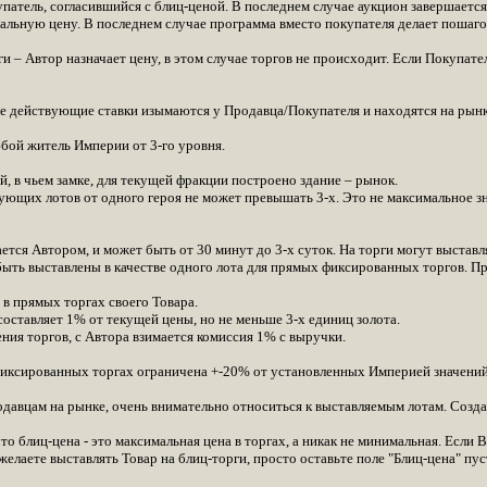
упатель, согласившийся с блиц-ценой. В последнем случае аукцион завершается
мальную цену. В последнем случае программа вместо покупателя делает пошаго
– Автор назначает цену, в этом случае торгов не происходит. Если Покупател
е действующие ставки изымаются у Продавца/Покупателя и находятся на рынк
бой житель Империи от 3-го уровня.
, в чьем замке, для текущей фракции построено здание – рынок.
ющих лотов от одного героя не может превышать 3-х. Это не максимальное зн
ется Автором, и может быть от 30 минут до 3-х суток. На торги могут выставл
ыть выставлены в качестве одного лота для прямых фиксированных торгов. Пр
 в прямых торгах своего Товара.
оставляет 1% от текущей цены, но не меньше 3-х единиц золота.
ния торгов, с Автора взимается комиссия 1% с выручки.
ксированных торгах ограничена +-20% от установленных Империей значений: де
одавцам на рынке, очень внимательно относиться к выставляемым лотам. Созд
 блиц-цена - это максимальная цена в торгах, а никак не минимальная. Если В
желаете выставлять Товар на блиц-торги, просто оставьте поле "Блиц-цена" пу