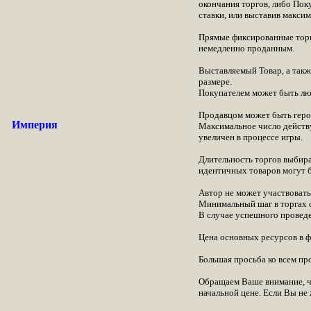
окончания торгов, либо Пок
ставки, или выставив макси
Прямые фиксированные торги 
немедленно проданным.
Выставляемый Товар, а такж
размере.
Покупателем может быть лю
Продавцом может быть герой
Империя
Максимальное число действу
увеличен в процессе игры.
Длительность торгов выбира
идентичных товаров могут б
Автор не может участвовать
Минимальный шаг в торгах с
В случае успешного проведе
Цена основных ресурсов в фи
Большая просьба ко всем пр
Обращаем Ваше внимание, что
начальной цене. Если Вы не 