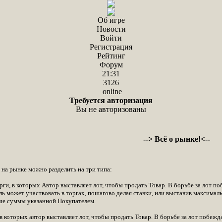
Об игре
Новости
Войти
Регистрация
Рейтинг
Форум
21:31
3126
online
Требуется авторизация
Вы не авторизованы
--> Всё о рынке!<--
 на рынке можно разделить на три типа:
и, в которых Автор выставляет лот, чтобы продать Товар. В борьбе за лот по
ль может участвовать в торгах, пошагово делая ставки, или выставив максимал
ше суммы указанной Покупателем.
в которых автор выставляет лот, чтобы продать Товар. В борьбе за лот побежд