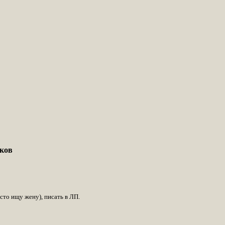
иков
то ищу жену), писать в ЛП.