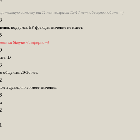
щительную самочку от 11 лвл, возраст 15-17 лет, обещаю любить =)
8
ения, подарков. БУ фракция значение не имеет.
5
ителем
Sheyne
// неформат]
0
ить :D
3
 общения, 20-30 лет.
2
ол и фракция не имеет значения.
6
л
2
1