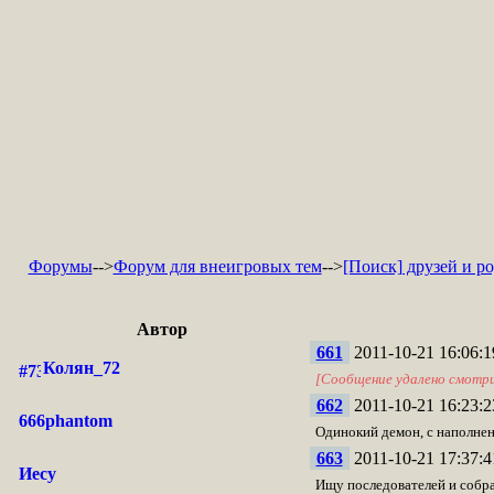
Форумы
-->
Форум для внеигровых тем
-->
[Поиск] друзей и р
Автор
661
2011-10-21 16:06:1
Колян_72
[Сообщение удалено смотр
662
2011-10-21 16:23:2
666phantom
Одинокий демон, с наполнен
663
2011-10-21 17:37:4
Иесу
Ищу последователей и собра