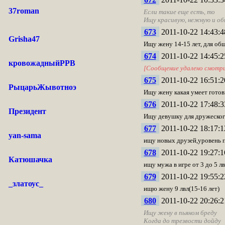
37roman
Если такие еще есть, то
Ищу красивую, нежную и об
673
2011-10-22 14:43:4
Grisha47
Ищу жену 14-15 лет, для общ
674
2011-10-22 14:45:2
кровожадныйРРВ
[Сообщение удалено смотр
675
2011-10-22 16:51:2
РыцарьЖывотноэ
Ищу жену какая умеет готов
676
2011-10-22 17:48:3
Президент
Ищу девушку для дружеского
677
2011-10-22 18:17:1
yan-sama
ищу новых друзей,уровень п
678
2011-10-22 19:27:1
Катюшачка
ищу мужа в игре от 3 до 5 лв
679
2011-10-22 19:55:2
_златоус_
ищю жену 9 лвл(15-16 лет)
680
2011-10-22 20:26:2
Ищу жену в пьяном бреду
Когда до трезвости дойду