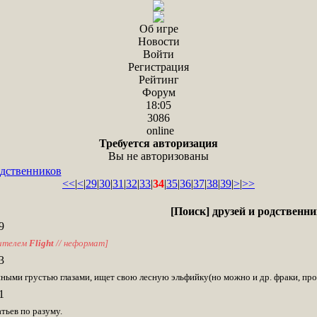
Об игре
Новости
Войти
Регистрация
Рейтинг
Форум
18:05
3086
online
Требуется авторизация
Вы не авторизованы
одственников
<<
|
<
|
29
|
30
|
31
|
32
|
33
|
34
|
35
|
36
|
37
|
38
|
39
|
>
|
>>
[Поиск] друзей и родственн
9
ителем
Flight
// неформат]
3
ными грустью глазами, ищет свою лесную эльфийку(но можно и др. фраки, прос
1
тьев по разуму.