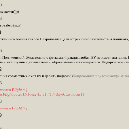
6
не важен))))
3
 разберёмся)
1
тклинись богиня тихого Некрополиса.)для встреч без обязательств. я понимаю
6
т. Пол: женский. Желательно с фотками. Фракция любая. БУ не имеет значения
ый, остроумный, обаятельный, образованный очковтиратель. Подарки гаранти
2
ения совместных охот ну и дарить подарки )
Попрошайки и рулеточницы мимо
3
ителем
Flight
// ]
ем
Flight
до 2011-10-22 15:31:41 // флуд, см. пост 1]
3
ителем
Flight
// ]
9
4