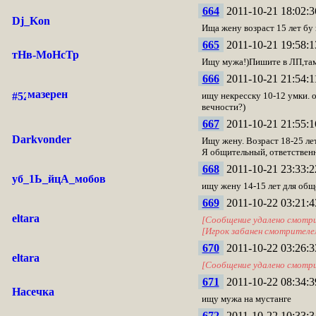
664
2011-10-21 18:02:3
Dj_Kon
Ища жену возраст 15 лет бу 
665
2011-10-21 19:58:1
тНв-МоНсТр
Ищу мужа!)Пишите в ЛП,там
666
2011-10-21 21:54:1
мазерен
ищу некресску 10-12 умки. о
вечности?)
667
2011-10-21 21:55:1
Darkvonder
Ищу жену. Возраст 18-25 ле
Я общительный, ответственн
668
2011-10-21 23:33:2
уб_1Ь_йцА_мобов
ищу жену 14-15 лет для общ
669
2011-10-22 03:21:4
eltara
[Сообщение удалено смотр
[Игрок забанен смотрител
670
2011-10-22 03:26:3
eltara
[Сообщение удалено смотр
671
2011-10-22 08:34:3
Насечка
ищу мужа на мустанге
672
2011-10-22 10:33:3