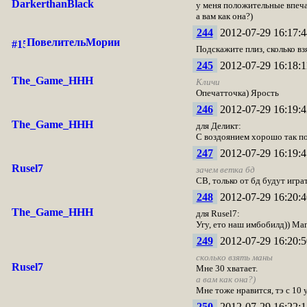
DarkerthanBlack
у меня положительные впеча
а вам как она?)
244
2012-07-29 16:17:4
ПовелительМории
Подскажите плиз, сколько вз
245
2012-07-29 16:18:1
The_Game_HHH
Кличи
Опечатточка) Ярость
246
2012-07-29 16:19:4
The_Game_HHH
для Деликт:
С воздоянием хорошо так по
247
2012-07-29 16:19:4
Rusel7
зачем ветка бд
СВ, только от бд будут играт
248
2012-07-29 16:20:4
The_Game_HHH
для Rusel7:
Угу, ето наш имбобилд)) Ма
249
2012-07-29 16:20:5
сколько взять маны
Rusel7
Мне 30 хватает.
а вам как она?)
Мне тоже нравится, тэ с 10 
250
2012-07-29 16:22:1