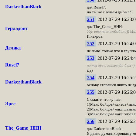
DarkerthanBlack
для Rusel7:
но ты же с зельем да был?)
251
2012-07-29 16:23:0
для The_Game_HHH:
Герладонт
Угу, ето наш имбобилд)) М
И некров.
252
2012-07-29 16:24:0
Деликт
не знаю. только что в групп
253
2012-07-29 16:24:4
Rusel7
но ты же с зельем да был?)
Да)
254
2012-07-29 16:25:2
DarkerthanBlack
основу степашек никто не ду
255
2012-07-29 16:26:0
Скажите что лучше:
Эрес
1)Макс бойцов+кентов+мак
2)Макс бойцов+макс шаман
3)Макс бойцов+макс гобов
256
2012-07-29 16:26:2
The_Game_HHH
для DarkerthanBlack:
Я давно думал, хорошая у м