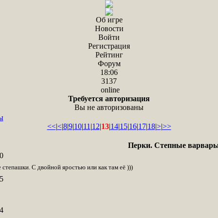
Об игре
Новости
Войти
Регистрация
Рейтинг
Форум
18:06
3137
online
Требуется авторизация
Вы не авторизованы
ы
<<
|
<
|
8
|
9
|
10
|
11
|
12
|
13
|
14
|
15
|
16
|
17
|
18
|
>
|
>>
Перки. Степные варвар
0
 степашки. С двойной яростью или как там её )))
5
4