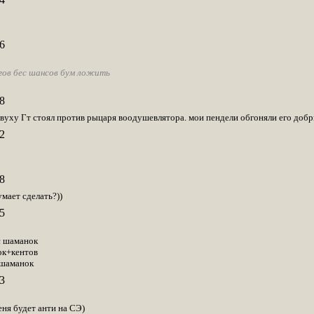
6
агов бес шансов бум ложить
8
овуху Гт стоял против рыцаря воодушевлятора. мои пендели обгоняли его добры
2
8
мает сделать?))
5
с шаманок
ок+кентов
+шаманок
3
еня будет анти на СЭ)