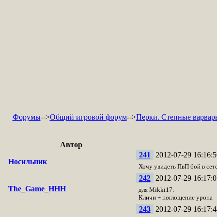
Форумы
-->
Общий игровой форум
-->
Перки. Степные варвар
Автор
241
2012-07-29 16:16:5
Носильник
Хочу увидеть ПвП бой в сете
242
2012-07-29 16:17:0
The_Game_HHH
для Mikki17:
Кличи + поглощение урона
243
2012-07-29 16:17:4