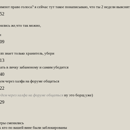
имеют право голоса? я сейчас тут такое понаписываю, что ты 2 недели выяснят
52
рились же,что так можно,
н
09
 лп знает только хранитель, убери
13
ть в личку забаненому и самим убедится
40
будем через халфа на форуме общаться
22
 будем через халфа на форуме общаться
ну это борщ уже)
29
игры сменились
х кто по вашей вине были заблокированы