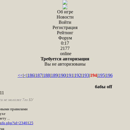
Об игре
Новости
Войти
Регистрация
Рейтинг
Форум
0:17
2177
online
Требуется авторизация
Вы не авторизованы
<<
|
<
|
186
|
187
|
188
|
189
|
190
|
191
|
192
|
193
|
194
|
195
|
196
бабы off
11
и не моложе 7го БУ
новыми правилами
духе
ту ...
_info.php?id=2340125
38