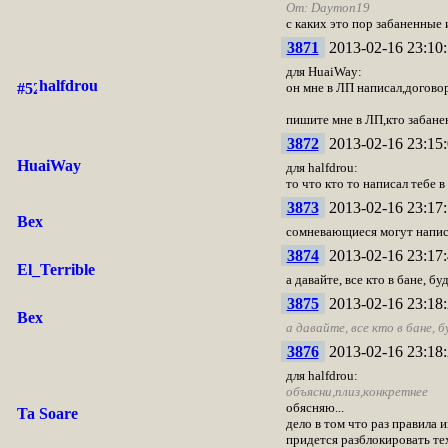
От: Daymon19
с каких это пор забаненные 
3871
2013-02-16 23:10:
для HuaiWay:
halfdrou
он мне в ЛП написал,догово
пишите мне в ЛП,кто забане
3872
2013-02-16 23:15:
HuaiWay
для halfdrou:
то что кто то написал тебе в
3873
2013-02-16 23:17:
Вех
сомневающиеся могут написа
3874
2013-02-16 23:17:
El_Terrible
а давайте, все кто в бане, 
3875
2013-02-16 23:18:
Вех
а давайте, все кто в бане,
3876
2013-02-16 23:18:
для halfdrou:
объясни,плиз,конкретнее
обясняю...
Ta Soare
дело в том что раз правила 
придется разблокировать те