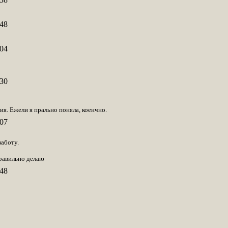
48
04
30
ия. Ежели я прально поняла, коенчно.
07
заботу.
правильно делаю
48