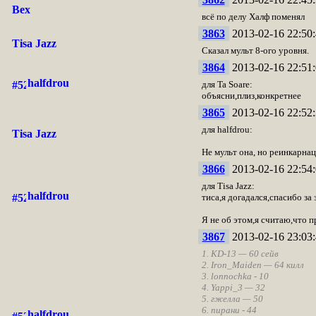
Вех
всё по делу Халф поменял
3863
2013-02-16 22:50:
Tisa Jazz
Сказал мульт 8-ого уровня.
3864
2013-02-16 22:51:
halfdrou
для Ta Soare:
объясни,плиз,конкретнее
3865
2013-02-16 22:52:
для halfdrou:
Tisa Jazz
Не мульт она, но реинкарнац
3866
2013-02-16 22:54:
для Tisa Jazz:
halfdrou
тиса,я догадался,спасибо за 
Я не об этом,я считаю,что 
3867
2013-02-16 23:03:
1. KD-13 — 60 сейв
2. Iron_Maiden — 64 килл
3. lonnochka - 10
4. Yappi_3 — 32
5. гжелла — 50
6. пирани - 44
halfdrou