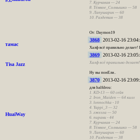
7. Курчавая — 24
8. Тёмное_Солнышко — 58
9. Лапушарик — 60
10. Раздетая — 38
От: Daymon19
3868
2013-02-16 23:04:
тамас
Халф всё правильно делает!
3869
2013-02-16 23:05:
Халф всё правильно делает
Tisa Jazz
Ну вы понЕли..
3870
2013-02-16 23:09:
для halfdrou:
1. KD-13 — 60 сейв
2. Iron_Maiden — 64 килл
3. lonnochka - 10
4. Yappi_3 — 32
5. гжелла — 50
HuaiWay
6. пирани - 44
7. Курчавая — 24
8. Тёмное_Солнышко — 58
9. Лапушарик — 60
10. Раздетая — 38