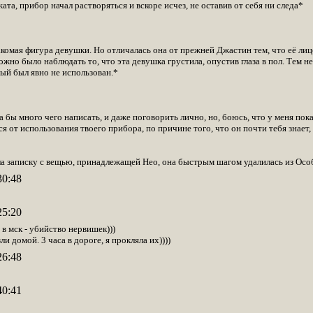
ата, прибор начал растворяться и вскоре исчез, не оставив от себя ни следа*
омая фигура девушки. Но отличалась она от прежней Джастин тем, что её лицо 
но было наблюдать то, что эта девушка грустила, опустив глаза в пол. Тем не
ый был явно не использован.*
а бы много чего написать, и даже поговорить лично, но, боюсь, что у меня пок
я от использования твоего прибора, по причине того, что он почти тебя знает, и
ила записку с вещью, принадлежащей Нео, она быстрым шагом удалилась из Осо
30:48
25:20
 в мск - убийство нервишек)))
и домой. 3 часа в дороге, я прокляла их))))
26:48
40:41