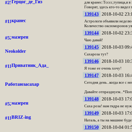
Герцог_де_Гиз
для кранес:Тсссс,тупица,я в 
Говорят, здесь кто-то видел
139143
2018-10-02 23:
кранес
Астрологи объявили неделю
Количество оксюморонов уве
139144
2018-10-02 23:
мазерен
Чаю давай!
139145
2018-10-03 09:
Neokolder
Сахароза тут?
139146
2018-10-03 10:
Приватник_Ада_
Я тоже ее очень хочу!
139147
2018-10-03 16:
Сегодня день...когда все с н
Работаюзасахар
Давайте отпразднуем...*Поп
139148
2018-10-03 17:
мазерен
Саха роза! нам гидра не нуж
139149
2018-10-03 17:
BRIZ-ing
Наталь, а ты на машине буд
139150
2018-10-04 01: