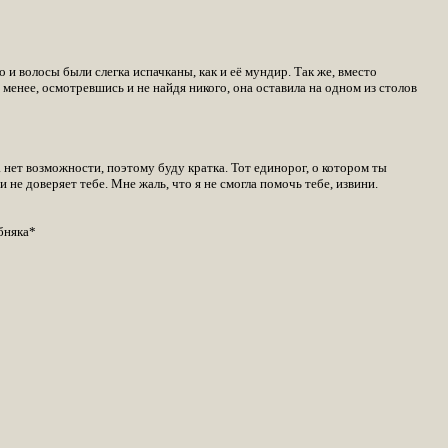
и волосы были слегка испачканы, как и её мундир. Так же, вместо
 менее, осмотревшись и не найдя никого, она оставила на одном из столов
а нет возможности, поэтому буду кратка. Тот единорог, о котором ты
 не доверяет тебе. Мне жаль, что я не смогла помочь тебе, извини.
бняка*