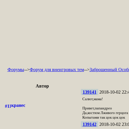
Форумы
-->
Форум для внеигровых тем
-->
Заброшенный Особ
Автор
139141
2018-10-02 22:
Салют,мама!
кранес
Привет,папандрео
Да,костюм Лживого герцога
Копытами так цок цок цок
139142
2018-10-02 23: