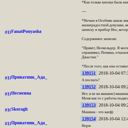
*Как только кнопка была наж
----
*Ночью в Особняк зашла знак
жизнерадостной девушки, мож
записку и прибор Нео, котор
FanatPonyasha
Содержимое записки:
“Привет, Неокольдер. Я могл
спрашивал, Поняша, отказалс
Джастин.”
*После того, как она остав
139151
2018-10-04 07:
Приватник_Ада_
А поспать?
139152
2018-10-04 09:
Несмеяна
Нет, я не на машине) машина
Меня как то с работы подвезл
139153
2018-10-04 09:
Skoragh
Машина - это каеф)
139154
2018-10-04 12:
Приватник_Ада_
Норм