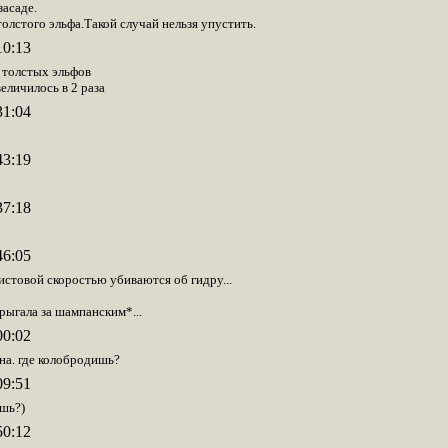
засаде.
 толстого эльфа.Такой случай нельзя упустить.
10:13
 толстых эльфов
личилось в 2 раза
31:04
43:19
37:18
46:05
еистовой скоростью убиваются об гидру...
рыгала за шампанским*...
00:02
на. где колобродишь?
09:51
ешь?)
50:12