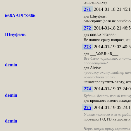
tempermonkey
271
2014-01-18 21:45:1
666ААРГХ666
для Шнуфель:
сам скрипт (если не ошибаю
272
2014-01-18 21:46:5
Шнуфель
для 666ААРГХ666:
Не поняла сразу вопроса, он
273
2014-01-19 02:40:5
для ___WaRRioR___:
Всё было нормально, а пото
посоветуешь?
demin
для Alviss:
провожу охоту, таймер начи
новогоднюю шапку.
нажал пропустить охоту, от
274
2014-01-19 03:24:0
demin
Будешь делать новый кальк
для прошлого ивента находитс
275
2014-01-19 05:23:1
У меня тоже го и гв не рабо
проверил ГО, ГВ на хроме и
demin
Через какую прогу скрипты