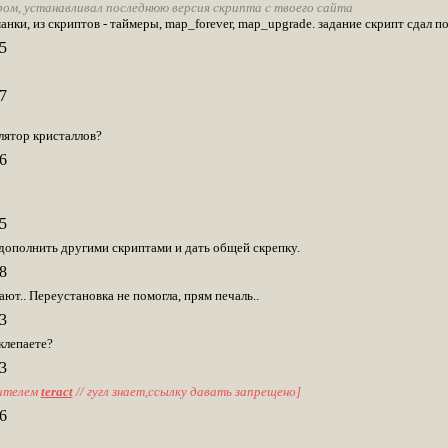
ром, устанавливал последнюю версия скрипта с твоего сайта
анки, из скриптов - таймеры, map_forever, map_upgrade. задание скрипт сдал п
5
7
лятор кристаллов?
6
5
дополнить другими скриптами и дать общей скрепку.
8
ают.. Переустановка не помогла, прям печаль..
3
клепаете?
3
ителем
teract
// гугл знает,ссылку давать запрещено]
6