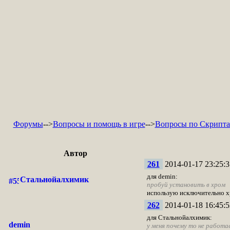
Форумы
-->
Вопросы и помощь в игре
-->
Вопросы по Скрипт
Автор
261
2014-01-17 23:25:3
для demin:
Стальнойалхимик
пробуй установить в хром
использую исключительно хр
262
2014-01-18 16:45:5
для Стальнойалхимик:
demin
у меня почему то не работа