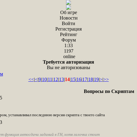
Об игре
Новости
Войти
Регистрация
Рейтинг
Форум
1:33
1197
online
Требуется авторизация
Вы не авторизованы
ам
<<
|
<
|
9
|
10
|
11
|
12
|
13
|
14
|
15
|
16
|
17
|
18
|
19
|
>
|
>>
Вопросы по Скриптам
5
ом, устанавливал последнюю версия скрипта с твоего сайта
3
ет функция автосдачи заданий в ГН, хотя галочка стоит