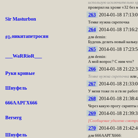
использую исключительно х
проверил на хроме v32 без м
263
2014-01-18 17:13:0
Sir Masturbon
Темке нужна скрепочка
264
2014-01-18 17:16:2
никитапетросян
для demin:
Будешь делать новый кальку
265
2014-01-18 17:23:5
___WaRRioR___
для demin:
А мой вопрос? С ним что?
266
2014-01-18 21:22:3
Руки кривые
Темке нужна скрепочка
или 
267
2014-01-18 21:33:0
Шнуфель
У меня тоже го и гв не работ
268
2014-01-18 21:38:4
666ААРГХ666
Через какую прогу скрипты 
269
2014-01-18 21:39:3
Berserg
[Сообщение удалено смотр
270
2014-01-18 21:42:4
Шнуфель
для 666ААРГХ666: