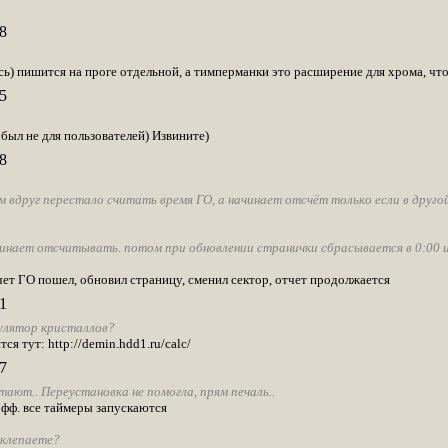
8
сь) пишится на проге отдельной, а тимперманки это расширение для хрома, что
5
 был не для пользователей) Извините)
8
м вдруг перестало считать время ГО, а начинает отсчёт только если в друго
нает отсчитывать. потом при обновлении странички сбрасывается в 0:00 и б
чет ГО пошел, обновил страницу, сменил сектор, отчет продолжается
1
улятор кристаллов?
я тут: http://demin.hdd1.ru/calc/
7
тают.. Переустановка не помогла, прям печаль..
 фф. все таймеры запускаются
 клепаете?