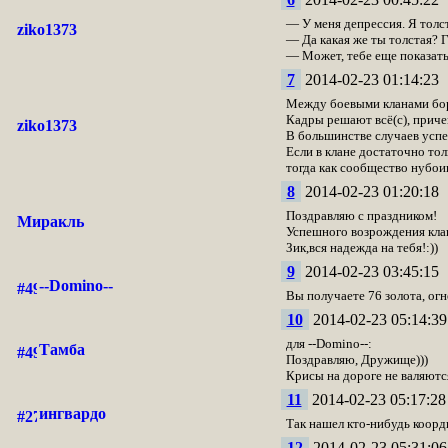
— У меня депрессия. Я толс
ziko1373
— Да какая же ты толстая? 
— Может, тебе еще показать,
7
2014-02-23 01:14:23
Между боевыми кланами борьб
Кадры решают всё(с), причем
ziko1373
В большинстве случаев успе
Если в клане достаточно то
тогда как сообщество нубо
8
2014-02-23 01:20:18
Поздравляю с праздником!
Миракль
Успешного возрождения кла
Зик,вся надежда на тебя!:))
9
2014-02-23 03:45:15
--Domino--
Вы получаете 76 золота, ог
10
2014-02-23 05:14:39
для --Domino--:
Тамба
Поздравляю, Дружище)))
Крисы на дороге не валяются.
11
2014-02-23 05:17:28
ингвардо
Так нашел кто-нибудь коорд
12
2014-02-23 05:31:06