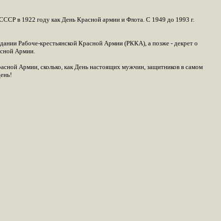
 СССР в 1922 году как День Красной армии и Флота. С 1949 до 1993 г.
здании Рабоче-крестьянской Красной Армии (РККА), а позже - декрет о
асной Армии.
асной Армии, сколько, как День настоящих мужчин, защитников в самом
ень!