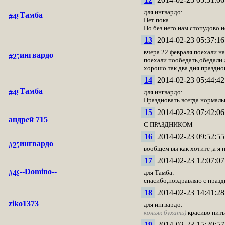
для ингвардо:
Тамба
Нет пока.
Но без него нам стопудово 
13
2014-02-23 05:37:16
вчера 22 февраля поехали на
ингвардо
поехали пообедать,обедали д
хорошо так два дня праздно
14
2014-02-23 05:44:42
Тамба
для ингвардо:
Праздновать всегда нормальн
15
2014-02-23 07:42:06
андрей 715
С ПРАЗДНИКОМ
16
2014-02-23 09:52:55
ингвардо
вообщем вы как хотите ,а я 
17
2014-02-23 12:07:07
--Domino--
для Тамба:
спасибо,поздравляю с празд
18
2014-02-23 14:41:28
ziko1373
для ингвардо:
коньяк бухать)
красиво пить
19
2014-02-23 15:20:57