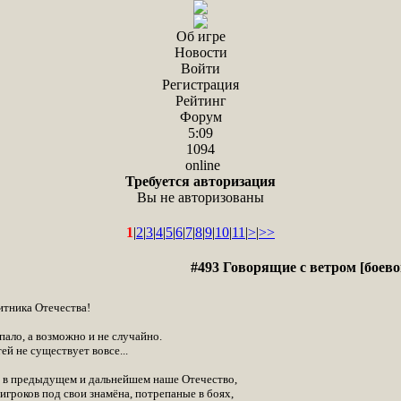
Об игре
Новости
Войти
Регистрация
Рейтинг
Форум
5:09
1094
online
Требуется авторизация
Вы не авторизованы
1
|
2
|
3
|
4
|
5
|
6
|
7
|
8
|
9
|
10
|
11
|
>
|
>>
#493 Говорящие с ветром [боево
итника Отечества!
ало, а возможно и не случайно.
ей не существует вовсе...
, в предыдущем и дальнейшем наше Отечество,
игроков под свои знамёна, потрепаные в боях,