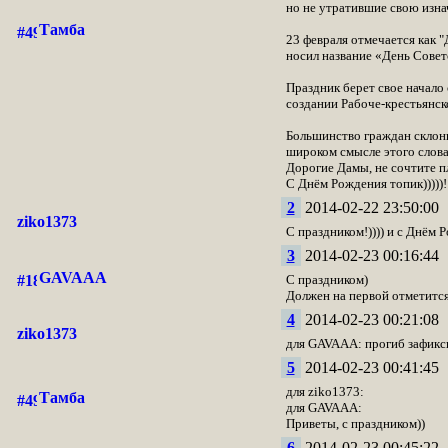
но не утратившие свою изна
Тамба
23 февраля отмечается как "
носил название «День Сове
Праздник берет свое начало 
создании Рабоче-крестьянск
Большинство граждан склонн
широком смысле этого слова
Дорогие Дамы, не сочтите п
С Днём Рождения топик)))))!!
2
2014-02-22 23:50:00
ziko1373
С праздником!)))) и с Днём Р
3
2014-02-23 00:16:44
GAVAAA
С праздником)
Должен на первой отметится
4
2014-02-23 00:21:08
ziko1373
для GAVAAA: прогиб зафикси
5
2014-02-23 00:41:45
для ziko1373:
Тамба
для GAVAAA:
Приветы, с праздником))
6
2014-02-23 00:45:22