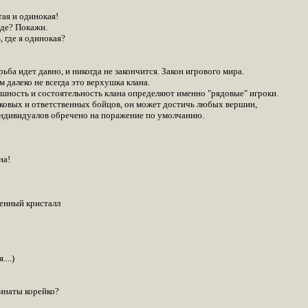
тая и одинокая!
Где? Покажи.
 где я одинокая?
а идет давно, и никогда не закончится. Закон игрового мира.
 далеко не всегда это верхушка клана.
шность и состоятельность клана определяют именно "рядовые" игроки.
лковых и ответственных бойцов, он может достичь любых вершин,
индивидуалов обречено на поражение по умолчанию.
на!
ненный кристалл
...)
инаты корейко?