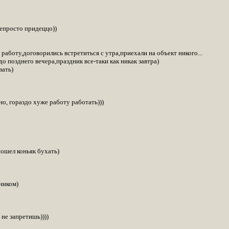
непросто придеццо))
 работу,договорились встретиться с утра,приехали на объект никого...
о позднего вечера,праздник все-таки как никак завтра)
вать)
о, гораздо хуже работу работать)))
пошел коньяк бухать)
ником)
 не запретишь))))