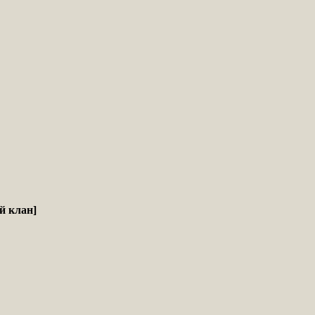
й клан]