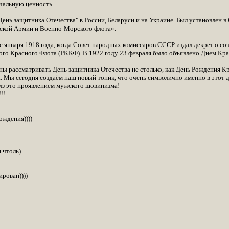
чальную ценность.
День защитника Отечества" в России, Беларуси и на Украине. Был установлен в
тской Армии и Военно-Морского флота».
с января 1918 года, когда Совет народных комиссаров СССР издал декрет о со
ого Красного Флота (РККФ). В 1922 году 23 февраля было объявлено Днем Кр
ы рассматривать День защитника Отечества не столько, как День Рождения Кр
. Мы сегодня создаём наш новый топик, что очень символично именно в этот д
лз это проявлением мужского шовинизма!
!!
ождения))))
 чтоль)
рован))))