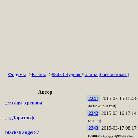
Форумы
-->
Кланы
-->
#8433 Чудная Долина [боевой клан ]
Автор
2241
2015-03-15 11:43:
гадя_хренова
да можно и три)
2242
2015-03-16 17:14:
Дараэльф
можно)
2243
2015-03-17 08:17:
blackstranger87
гринпис предупреждает...