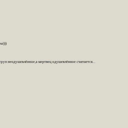
ы)))
труп неодушевлённое,а мертвец одушевлённое считается...