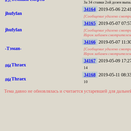
За 34 ставки 2ой дозен выпа
34164
2019-05-06 22:4
jhufyfan
[Сообщение удалено смотр
34165
2019-05-07 07:5
jhufyfan
[Сообщение удалено смотр
Игрок забанен смотрителе
34166
2019-05-07 11:30
-Тэман-
[Сообщение удалено смотр
Игрок забанен смотрителе
34167
2019-05-09 17:2
Thraex
14
34168
2019-05-11 08:33
Thraex
10
Тема давно не обновлялась и считается устаревшей для дальн