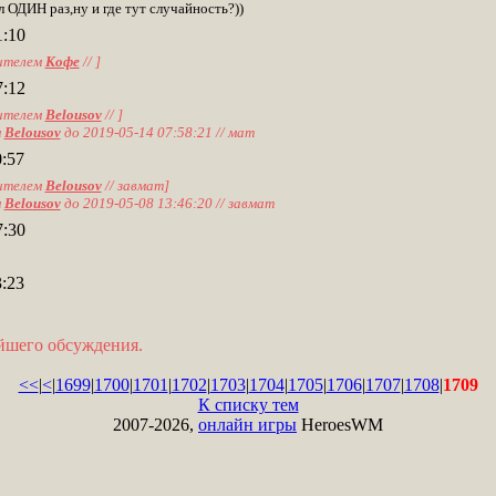
л ОДИН раз,ну и где тут случайность?))
1:10
ителем
Кофе
// ]
7:12
ителем
Belousov
// ]
м
Belousov
до 2019-05-14 07:58:21 // мат
:57
ителем
Belousov
// завмат]
м
Belousov
до 2019-05-08 13:46:20 // завмат
7:30
:23
ейшего обсуждения.
<<
|
<
|
1699
|
1700
|
1701
|
1702
|
1703
|
1704
|
1705
|
1706
|
1707
|
1708
|
1709
К списку тем
2007-2026,
онлайн игры
HeroesWM