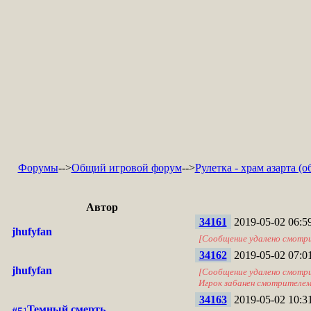
Форумы
-->
Общий игровой форум
-->
Рулетка - храм азарта (о
Автор
34161
2019-05-02 06:5
jhufyfan
[Сообщение удалено смотр
34162
2019-05-02 07:0
jhufyfan
[Сообщение удалено смотр
Игрок забанен смотрителе
34163
2019-05-02 10:3
Темный смерть