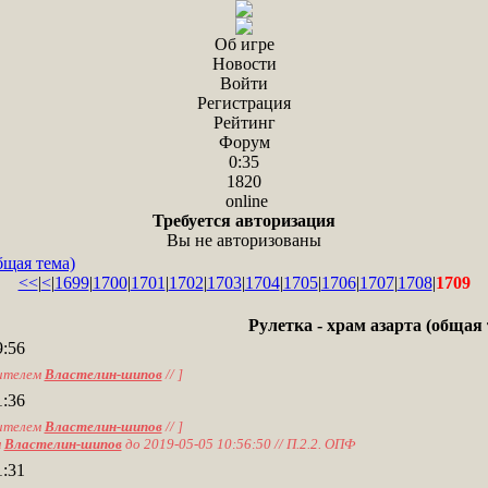
Об игре
Новости
Войти
Регистрация
Рейтинг
Форум
0:35
1820
online
Требуется авторизация
Вы не авторизованы
бщая тема)
<<
|
<
|
1699
|
1700
|
1701
|
1702
|
1703
|
1704
|
1705
|
1706
|
1707
|
1708
|
1709
Рулетка - храм азарта (общая 
9:56
ителем
Властелин-шипов
// ]
1:36
ителем
Властелин-шипов
// ]
м
Властелин-шипов
до 2019-05-05 10:56:50 // П.2.2. ОПФ
1:31