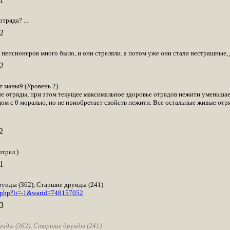
отряда? ...
2
 пенсионеров много было, и они стреляли. а потом уже они стали нестрашные, 
2
 маны9 (Уровень 2)
 отряды, при этом текущее максимальное здоровье отрядов нежити уменьшае
ом с 0 моралью, но не приобретает свойств нежити. Все остальные живые отр
2
трел )
1
руиды (362), Старшие друиды (241)
r.php?lt=-1&warid=748157052
3
уиды (362), Старшие друиды (241)