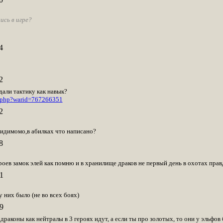
ись в игре?
4
2
дали тактику как навык?
r.php?warid=767266351
2
идимомо,в абилках что написано?
8
роев замок элей как помню и в хранилище драков не первый день в охотах правд
1
у них было (не во всех боях)
9
коны как нейтралы в 3 героях идут, а если ты про золотых, то они у эльфов б