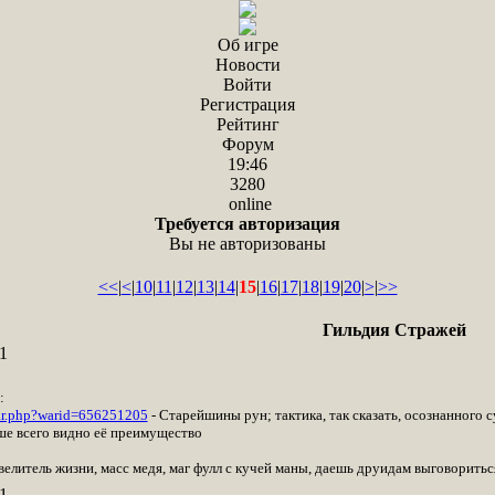
Об игре
Новости
Войти
Регистрация
Рейтинг
Форум
19:46
3280
online
Требуется авторизация
Вы не авторизованы
<<
|
<
|
10
|
11
|
12
|
13
|
14
|
15
|
16
|
17
|
18
|
19
|
20
|
>
|
>>
Гильдия Стражей
1
:
ar.php?warid=656251205
- Старейшины рун; тактика, так сказать, осознанного с
чше всего видно её преимущество
елитель жизни, масс медя, маг фулл с кучей маны, даешь друидам выговориться
1