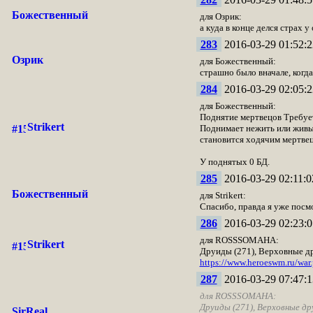
Божественный
для Озрик:
а куда в конце делся страх у 
283
2016-03-29 01:52:2
Озрик
для Божественный:
страшно было вначале, когда
284
2016-03-29 02:05:2
для Божественный:
Поднятие мертвецов Требует
Strikert
Поднимает нежить или живые
становится ходячим мертвец
У поднятых 0 БД.
285
2016-03-29 02:11:0
Божественный
для Strikert:
Спасибо, правда я уже посмо
286
2016-03-29 02:23:0
для ROSSSOMAHA:
Strikert
Друиды (271), Верховные д
https://www.heroeswm.ru/wa
287
2016-03-29 07:47:1
для ROSSSOMAHA:
Друиды (271), Верховные др
SirReal