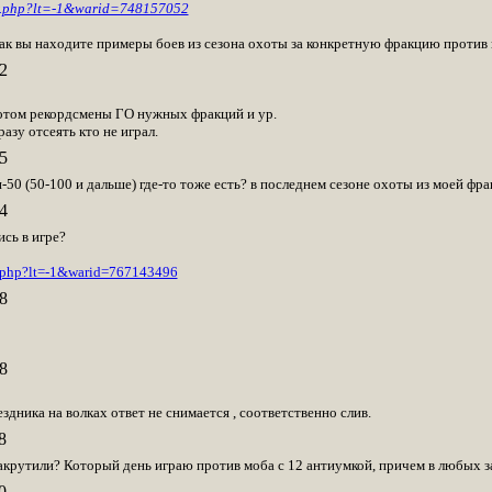
ar.php?lt=-1&warid=748157052
как вы находите примеры боев из сезона охоты за конкретную фракцию проти
2
потом рекордсмены ГО нужных фракций и ур.
зу отсеять кто не играл.
5
-50 (50-100 и дальше) где-то тоже есть? в последнем сезоне охоты из моей фракц
4
сь в игре?
r.php?lt=-1&warid=767143496
8
8
ездника на волках ответ не снимается , соответственно слив.
8
акрутили? Который день играю против моба с 12 антиумкой, причем в любых з
0