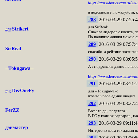
https://www.heroeswm.ru/w
а подскажите, пожалуйста, 
288
2016-03-29 07:55:4
для SirReal:
Strikert
Сначала лидеров с ивента, 
По наличию ачивки можно сра
289
2016-03-29 07:57:4
SirReal
спасибо. а рейтинг после топ
290
2016-03-29 08:05:5
А эти драконы давно появили
--Tokugawa--
https://www.heroeswm.ru/wa
291
2016-03-29 08:21:2
DezOneFy
для --Tokugawa--:
что-то новое админ вводит
292
2016-03-29 08:27:4
FerZZ
Вот это да , подстава .
В ГС у главаря варваров , на
293
2016-03-29 09:11:4
дэнмастер
Интересно всем так админ н
294
2016-03-29 11:06:5