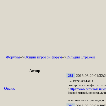
Форумы
-->
Общий игровой форум
-->
Гильдия Стражей
Автор
281
2016-03-29 01:32:2
для ROSSSOMAHA:
скопировал из инфы Та-та-та
Озрик
•
https://www.heroeswm.ru/w
боевой магией, но здесь лу
искусная магия природы, пов
282
2016-03-29 01:48:5