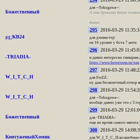
для --Tokugawa--:
Божественный
А эти драконы давно появил
давно
295
2016-03-29 11:35:3
KB24
для дэнмастер:
на 16 уровне у бота 7 анти
296
2016-03-29 11:45:0
-TRIADIA-
и давно интересно главарям 
https://www.heroeswm.ru/wa
297
2016-03-29 11:48:2
W_I_T_C_H
для FerZZ:
ну дык бесконечный отпор в
298
2016-03-29 11:54:2
W_I_T_C_H
для --Tokugawa--:
вообще давно уже это с 3 ге
299
2016-03-29 12:01:0
Божественный
для -TRIADIA-:
еще во время самого ивента 
300
2016-03-29 14:08:3
КонтуженыйХомяк
для W_I_T_C_H:волшебные дра