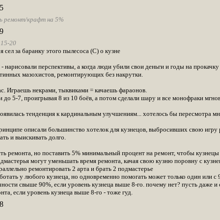
5
ь ремонт/крафт на 5%
9
 15-20
 я сел за баранку этого пылесоса (С) о кузне
- нарисовали перспективы, а когда люди убили свои деньги и годы на прокачку
тинных мазохистов, ремонтирующих без накрутки.
ас. Играешь некрами, тыквиками = качаешь фараонов.
и до 5-7, проигрывая 8 из 10 боёв, а потом сделали шару и все монофраки мгно
оявилась тенденция к кардинальным улучшениям... хотелось бы пересмотра мно
принципе описали большинство хотелок для кузнецов, выбросивших свою игру 
ать и выискивать долго.
ть ремонта, но поставить 5% минимальный процент на ремонт, чтобы кузнецы
одмастерья могут уменьшать время ремонта, качая свою кузню поровну с кузне
раллельно ремонтировать 2 арта и брать 2 подмастерье
ботать у любого кузнеца, но одновременно помогать может только один или с 9
чности свыше 90%, если уровень кузнеца выше 8-го. почему нет? пусть даже 
та, если уровень кузнеца выше 8-го - тоже гуд.
8