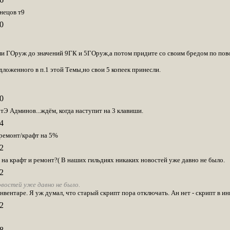
нецов т9
0
ли ГОруж до значений 9ГК и 5ГОруж,а потом придите со своим бредом по повод
ложенного в п.1 этой Темы,но свои 5 копеек принесли.
0
тЭ Админов...ждём, когда наступит на 3 клавиши.
4
ремонт/крафт на 5%
2
 на крафт и ремонт?( В наших гильдиях никаких новостей уже давно не было.
2
овостей уже давно не было.
нвентаре. Я уж думал, что старый скрипт пора отключать. Ан нет - скрипт в и
2
8