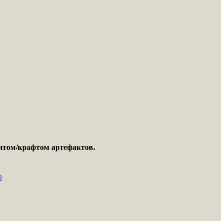
онтом/крафтом артефактов.
9