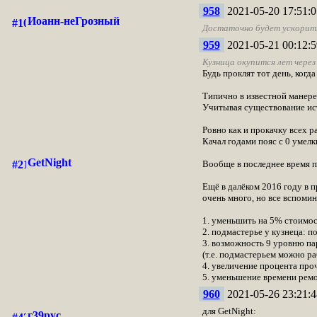
958
2021-05-20 17:51:0
Иоанн-неГрозный
Достаточно будет ускорит
959
2021-05-21 00:12:5
Кузница окупится лет через
Будь проклят тот день, когда
Типично в известной манере 
Учитывая существование ис
Ровно как и прокачку всех р
Качал годами пояс с 0 умелк
GetNight
Вообще в последнее время п
Ещё в далёком 2016 году в 
очень много, но все вспомин
1. уменьшить на 5% стоимос
2. подмастерье у кузнеца: п
3. возможность 9 уровню па
(т.е. подмастерьем можно ра
4. увеличение процента про
5. уменьшение времени ремон
960
2021-05-26 23:21:4
для GetNight:
г39рус