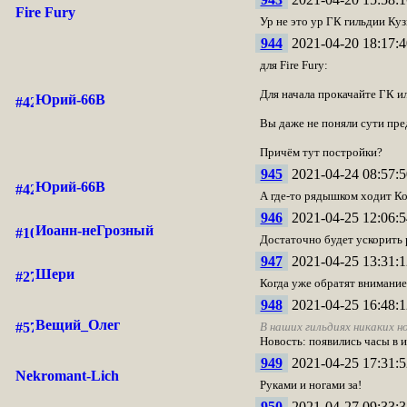
Fire Fury
Ур не это ур ГК гильдии Куз
944
2021-04-20 18:17:4
для Fire Fury:
Для начала прокачайте ГК и
Юрий-66В
Вы даже не поняли сути пред
Причём тут постройки?
945
2021-04-24 08:57:5
Юрий-66В
А где-то рядышком ходит Ко
946
2021-04-25 12:06:5
Иоанн-неГрозный
Достаточно будет ускорить 
947
2021-04-25 13:31:1
Шери
Когда уже обратят внимание
948
2021-04-25 16:48:1
Вещий_Олег
В наших гильдиях никаких н
Новость: появились часы в и
949
2021-04-25 17:31:5
Nekromant-Lich
Руками и ногами за!
950
2021-04-27 09:33:3