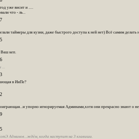
д уже висит и .....
али что - ль...
7
сделали таймеры для кузни, даже быстрого доступа к ней нет) Всё самим делать 
5
 Ваш кеп.
6
...
3
рающая в ИиПе?
2
оиграющая...и упорно игнорируемая Админами,хотя они прекрасно знают о не
9
5
отЭ Админов...ждём, когда наступит на 3 клавиши.