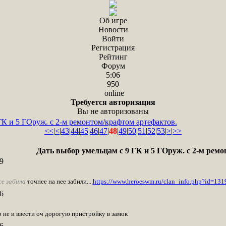
Об игре
Новости
Войти
Регистрация
Рейтинг
Форум
5:06
950
online
Требуется авторизация
Вы не авторизованы
ГК и 5 ГОруж. с 2-м ремонтом/крафтом артефактов.
<<
|
<
|
43
|
44
|
45
|
46
|
47
|
48
|
49
|
50
|
51
|
52
|
53
|
>
|
>>
Дать выбор умельцам с 9 ГК и 5 ГОруж. с 2-м рем
9
е забила
точнее на нее забили....
https://www.heroeswm.ru/clan_info.php?id=131
6
 не и ввести оч дорогую пристройку в замок
6