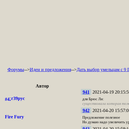
Форумы
-->
Идеи и предложения
-->
Дать выбор умельцам с 9 
Автор
941
2021-04-19 20:15:5
г39рус
для Брюс Ли:
существовала
которая тож
942
2021-04-20 15:57:0
Fire Fury
Предложение полезное
Но думаю надо увеличить ур
943
2021-04-20 15:58:1