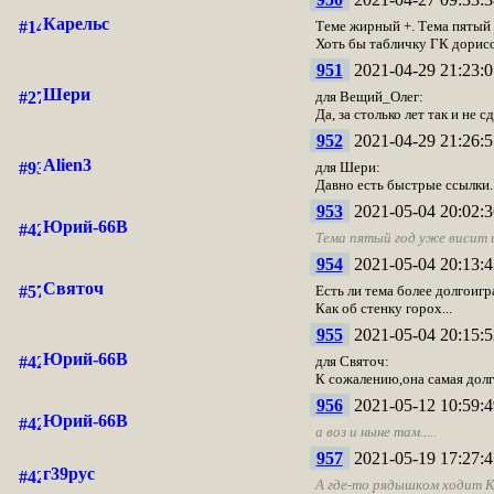
Карельс
Теме жирный +. Тема пятый го
Хоть бы табличку ГК дорисов
951
2021-04-29 21:23:0
Шери
для Вещий_Олег:
Да, за столько лет так и не 
952
2021-04-29 21:26:5
Alien3
для Шери:
Давно есть быстрые ссылки.
953
2021-05-04 20:02:3
Юрий-66В
Тема пятый год уже висит и 
954
2021-05-04 20:13:4
Святоч
Есть ли тема более долгоиг
Как об стенку горох...
955
2021-05-04 20:15:5
Юрий-66В
для Святоч:
К сожалению,она самая долг
956
2021-05-12 10:59:4
Юрий-66В
а воз и ныне там.....
957
2021-05-19 17:27:4
г39рус
А где-то рядышком ходит К