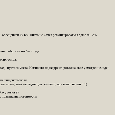
 - обесценили их в 0. Никто не хочет ремонтироваться даже за +2%.
венно обросли им без труда.
гих основ...
ради пустого места. Немножко подкорректировал на своё усмотрение, идей
 не нищенствовали
цом и получать часть дохода (конечно, при выполнении п.1)
го уровня 2)
и с повышением стоимости