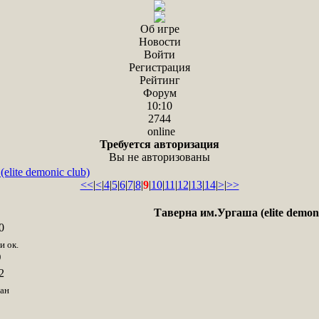
Об игре
Новости
Войти
Регистрация
Рейтинг
Форум
10:10
2744
online
Требуется авторизация
Вы не авторизованы
elite demonic club)
<<
|
<
|
4
|
5
|
6
|
7
|
8
|
9
|
10
|
11
|
12
|
13
|
14
|
>
|
>>
Таверна им.Ургаша (elite demoni
0
и ок.
)
2
ан