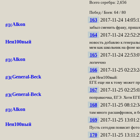
Всего серебра: 2,656
Побед / Боев: 64 / 80
163
2017-11-24 14:05:1
Alkon
забыл сменить фраку, пришл
164
2017-11-24 22:52:2
Неи100вый
новость добавлю к генераль
мем как школьник на фоне ко
165
2017-11-24 22:53:0
Alkon
логиччно
166
2017-11-25 02:23:2
General-Beck
для Неи100вый:
ЕГЕ еще ни к тому может пр
167
2017-11-25 02:25:0
General-Beck
поправаочка, ЕГЭ. Хотя ЕГЕ
168
2017-11-25 08:12:3
Alkon
там много расшифровок, и 
169
2017-11-25 13:01:2
Неи100вый
Пусть сегодня повисит фото
170
2017-11-25 13:11:2