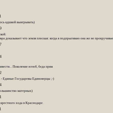
1
ось кдшкой выигрывать)
9
ской:
вра доказывает что земля плоская: когда я подпрыгиваю она же не прокручива
7
4
ивести... Поколение ютюб, беда прям
2
 - Единые Государевы Единоверцы ;-)
4
большинство матерных)
1
 крестного хода в Краснодаре.
1