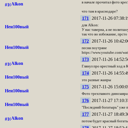
в начале прочитал фото крес
Alkon
что там в краснодаре?
171
2017-11-26 07:38:1
для Alkon:
Неи100вый
У нас таверна, а не политшо
так что во избежание, прсто
172
2017-11-26 10:42:0
Неи100вый
песня поутряне
https://www.youtube.com/w
173
2017-11-26 14:52:5
Alkon
Глянул про крестный ход в 
174
2017-11-26 14:55:4
Неи100вый
это разные жанры
175
2017-11-26 15:00:0
Неи100вый
Фото трехглавого динозавра
176
2017-11-27 17:10:3
Неи100вый
"Последний богатырь" уже п
177
2017-11-27 18:49:3
Alkon
потом будет красный богаты
178
2017-11-27 18:52:4