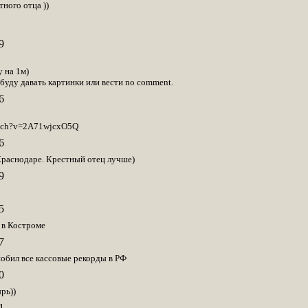
тного отца ))
9
у на 1м)
 буду давать картинки или вести no comment.
6
atch?v=2A71wjcxO5Q
6
Краснодаре. Крестный отец лучше)
9
5
 в Костроме
7
обил все кассовые рекорды в РФ
0
рь))
1