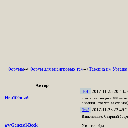
Форумы
-->
Форум для внеигровых тем
-->
Таверна им.Ургаша (
Автор
161
2017-11-23 20:43:3
Неи100вый
я лохартах поднял 300 умки 
а звания - это что то сложно
162
2017-11-23 22:49:5
Ваше звание: Старший боцм
General-Beck
У вас серебра: 1