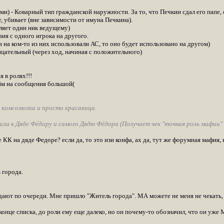
) - Коварный тип гражданской наружности. За то, что Печкин сдал его папе, с
 убивает (вне зависимости от имуна Печкина).
ляет один ник ведущему)
ия с одного игрока на другого.
и на ком-то из них использовали АС, то оно будет использовано на другом)
ательный (через ход, начиная с положительного)
в ролях!!!
йм на сообщения большой(
 комсомолка и просто красавица.
дила к Дяде Фёдору и самого Дядю Фёдора (Получает чек "точная роль мафии" 
КК на дяде Федоре? если да, то это изи конфа, ах да, тут же форумная мафия, 
 города.
дают по очереди. Мне пришло "Житель города". МА можете не меня не чекать,
конце списка, до роли ему еще далеко, но он почему-то обозначил, что он уже