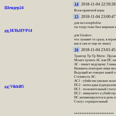
14
2018-11-04 22:59:28
Шендер24
Всем приятной игры
15
2018-11-04 23:00:47
для raccoonphobia:
ты тогда тоже был жирным ми
ИЛЬНУР14
для Urzakov:
что лукавит то сразу, я игра
как я сам ее еще не знаю)
16
2018-11-04 23:01:45
Трактор Тр-Тр Митя - Прожо
Может купить АС или ПС на 
АС - пишет ведущему 3 ника с
Называть повторно ники можн
Ведущий не говорит какой от
Стоимость АС:
АС1 - убийство (можно испол
ПС2 - непосадка (одноразова
Vikki85
ПС1 - положительный статус 
ПС2 - иммунитет к убийству
ПС активизируются в день п
Статус отрицательный
**********************