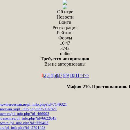
Об игре
Новости
Войти
Регистрация
Рейтинг
Форум
16:47
3742
online
Требуется авторизация
Вы не авторизованы
1
|
2
|
3
|
4
|
5
|
6
|
7
|
8
|
9
|
10
|
11
|
>
|
>>
Мафия 210. Простоквашино.
/www.heroeswm.ru/pl_info.php?id=7149321
eroeswm.ru/pl_info.php?id=7197821
eswm.ru/pl_info.php?id=466903
eroeswm.ru/pl_info.php?id=6622645
swm.ru/pl_info.php?id=559405
.ru/pl_info.php?id=5791453