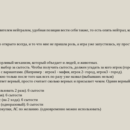
телем нейтралом, удобная позиция вести себя также, то есть опять нейтрал, 
ю открыто всегда, и то что мне не пришла роль, а игра уже запустилась, ну прос
рливый механизм, который объедает и людей, и животных.
выбор за сытость. Чтобы получить сытость, должен угадать за кого игрок (го
 вариантами. (Например : игрок1 - мафия, игрок 2- город, игрок3 - город).
о только после того как всех по разу уже назвал (выбывших нельзя)
вет верный, просто считает сколько верных и присылает чеком. Одиин верный 
ьзовать 2 раза). 6 сытости
я). 6 сытости
(на 2 хода). 6 сытости
 (одноразовый). 6 сытости
окупки, АС по желанию. (одновременно можно использовать)