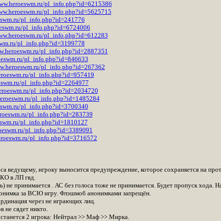
www.heroeswm.ru/pl_info.php?id=6215386
www.heroeswm.ru/pl_info.php?id=5625715
eswm.ru/pl_info.php?id=241776
oeswm.ru/pl_info.php?id=6724006
www.heroeswm.ru/pl_info.php?id=612283
swm.ru/pl_info.php?id=3199778
ww.heroeswm.ru/pl_info.php?id=2887351
oeswm.ru/pl_info.php?id=846633
ww.heroeswm.ru/pl_info.php?id=267362
eroeswm.ru/pl_info.php?id=957419
eswm.ru/pl_info.php?id=2264977
eroeswm.ru/pl_info.php?id=2034720
heroeswm.ru/pl_info.php?id=1485284
eswm.ru/pl_info.php?id=3700340
eroeswm.ru/pl_info.php?id=283739
eswm.ru/pl_info.php?id=1810127
roeswm.ru/pl_info.php?id=3389091
eroeswm.ru/pl_info.php?id=3716572
лоса ведущему, игроку выносится предупреждение, которое сохраняется на прот
О в ЛП гвд.
ть) не принимается . АС без голоса тоже не принимается. Будет пропуск хода.
нонимка за ВСЮ игру. Флэшмоб анонимками запрещён.
ординация через не играющих лиц.
в не сядет никто.
останется 2 игрока: Нейтрал >> Маф >> Мирка.