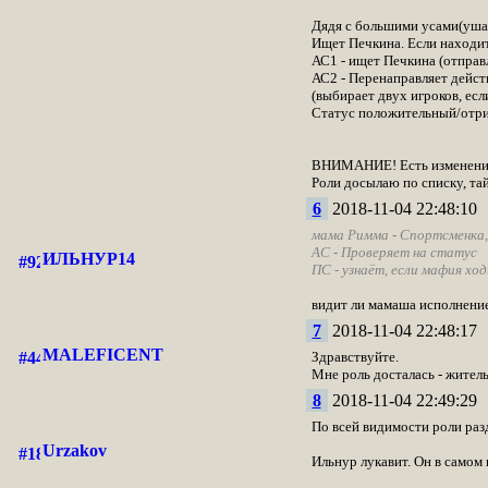
Дядя с большими усами(ушами
Ищет Печкина. Если находит,
АС1 - ищет Печкина (отправ
АС2 - Перенаправляет действ
(выбирает двух игроков, есл
Статус положительный/отриц
ВНИМАНИЕ! Есть изменения 
Роли досылаю по списку, та
6
2018-11-04 22:48:10
мама Римма - Спортсменка,
АС - Проверяет на статус
ИЛЬНУР14
ПС - узнаёт, если мафия хо
видит ли мамаша исполнение 
7
2018-11-04 22:48:17
MALEFICENT
Здравствуйте.
Мне роль досталась - житель
8
2018-11-04 22:49:29
По всей видимости роли раз
Urzakov
Ильнур лукавит. Он в самом 