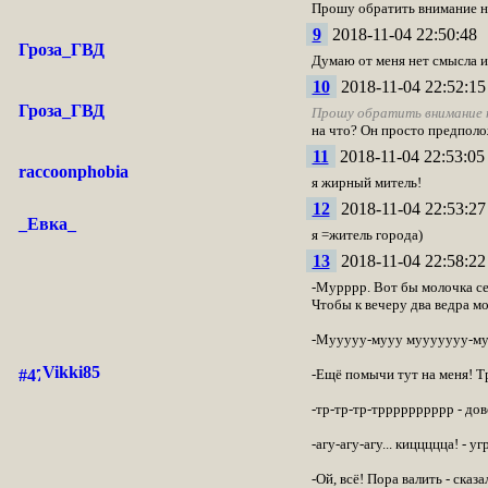
Прошу обратить внимание на
9
2018-11-04 22:50:48
Гроза_ГВД
Думаю от меня нет смысла из
10
2018-11-04 22:52:15
Гроза_ГВД
Прошу обратить внимание н
на что? Он просто предполо
11
2018-11-04 22:53:05
raccoonphobia
я жирный митель!
12
2018-11-04 22:53:27
_Евка_
я =житель города)
13
2018-11-04 22:58:22
-Мурррр. Вот бы молочка се
Чтобы к вечеру два ведра мо
-Мууууу-мууу мууууууу-му
Vikki85
-Ещё помычи тут на меня! Тр
-тр-тр-тр-трррррррррр - до
-агу-агу-агу... киццццца! -
-Ой, всё! Пора валить - ска