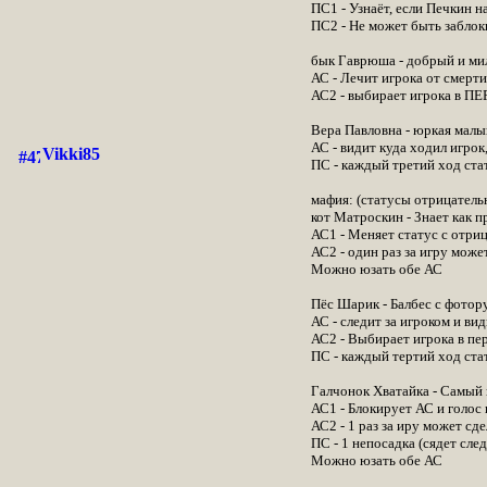
ПС1 - Узнаёт, если Печкин н
ПС2 - Не может быть заблок
бык Гаврюша - добрый и ми
АС - Лечит игрока от смерти
АС2 - выбирает игрока в ПЕ
Вера Павловна - юркая малы
АС - видит куда ходил игрок
Vikki85
ПС - каждый третий ход ста
мафия: (статусы отрицательн
кот Матроскин - Знает как п
АС1 - Меняет статус с отри
АС2 - один раз за игру може
Можно юзать обе АС
Пёс Шарик - Балбес с фото
АС - следит за игроком и вид
АС2 - Выбирает игрока в пер
ПС - каждый тертий ход ста
Галчонок Хватайка - Самый 
АС1 - Блокирует АС и голос 
АС2 - 1 раз за иру может сд
ПС - 1 непосадка (сядет сл
Можно юзать обе АС