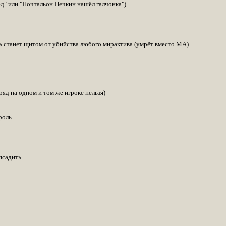
ед" или "Почтальон Печкин нашёл галчонка")
ь станет щитом от убийства любого мирактива (умрёт вместо МА)
яд на одном и том же игроке нельзя)
роль.
псадить.