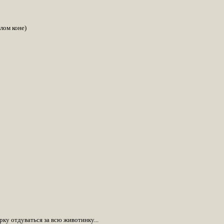
лом коне)
рку отдуваться за всю животинку...