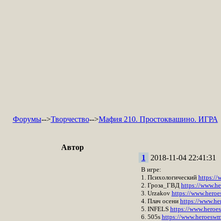
Форумы
-->
Творчество
-->
Мафия 210. Простоквашино. ИГРА
Автор
1
2018-11-04 22:41:31
В игре:
1. Психологический
https:/
2. Гроза_ГВД
https://www.h
3. Urzakov
https://www.hero
4. Плач осени
https://www.h
5. INFELS
https://www.heroe
6. 505s
https://www.heroeswm