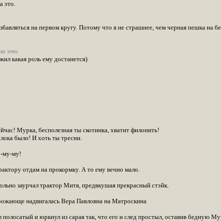
 это.
бавляться на первом кругу. Потому что я не страшнее, чем черная пешка на бе
а это.
жил какая роль ему достанется)
йчас! Мурка, бесполезная ты скотинка, хватит филонить!
лока было! И хоть ты тресни.
-му-му!
актору отдам на прокормку. А то ему вечно мало.
вольно заурчал трактор Митя, предвкушая прекрасный стэйк.
 угрожающе надвигалась Вера Павловна на Матроскина
зал полосатый и юркнул из сарая так, что его и след простыл, оставив бедную Му