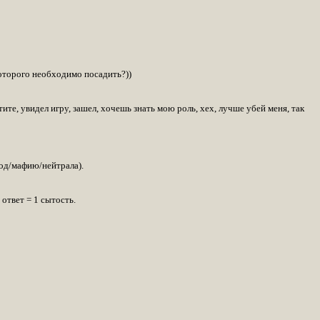
которого необходимо посадить?))
тите, увидел игру, зашел, хочешь знать мою роль, хех, лучше убей меня, так
род/мафию/нейтрала).
ответ = 1 сытость.