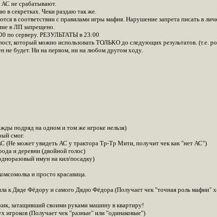
и АС не срабатывают.
 в секретках. Чеки раздаю так же.
ся в соответствии с правилами игры мафия. Нарушение запрета писать в личку
ие в ЛП запрещено.
00 по серверу. РЕЗУЛЬТАТЫ в 23:00
 пост, который можно использовать ТОЛЬКО до следующих результатов. (т.е. ро
ен не будет. Ни на первом, ни на любом другом ходу.
ажды подряд на одном и том же игроке нельзя)
рый смог.
С (Не может увидеть АС у трактора Тр-Тр Мити, получит чек как "нет АС")
рода и деревни (двойной голос)
(одноразовый имун на кил/посадку)
комсомолка и просто красавица.
дила к Дяде Фёдору и самого Дядю Фёдора (Получает чек "точная роль мафии" х
жик, затащивший своими руками машину в квартиру!
х игроков (Получает чек "разные" или "одинаковые")