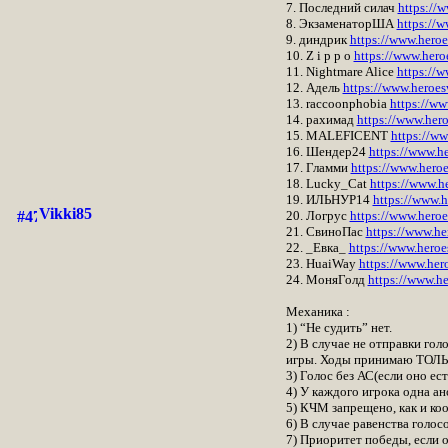
7. Последний силач
https://
8. ЭкзаменаторША
https://
9. диндрик
https://www.hero
10. Z i p p o
https://www.her
11. Nightmare Alice
https://
12. Адель
https://www.heroe
13. raccoonphobia
https://w
14. рахимад
https://www.her
15. MALEFICENT
https://w
16. Шендер24
https://www.h
17. Гламми
https://www.hero
18. Lucky_Cat
https://www.h
19. ИЛЬНУР14
https://www.
Vikki85
20. Логрус
https://www.hero
21. СвиноПас
https://www.h
22. _Евка_
https://www.hero
23. HuaiWay
https://www.he
24. МоняГолд
https://www.h
Механика :
1) “Не судить” нет.
2) В случае не отправки го
игры. Ходы принимаю ТОЛЬК
3) Голос без АС(если оно ес
4) У каждого игрока одна а
5) КЧМ запрещено, как и ко
6) В случае равенства голосо
7) Приоритет победы, если 