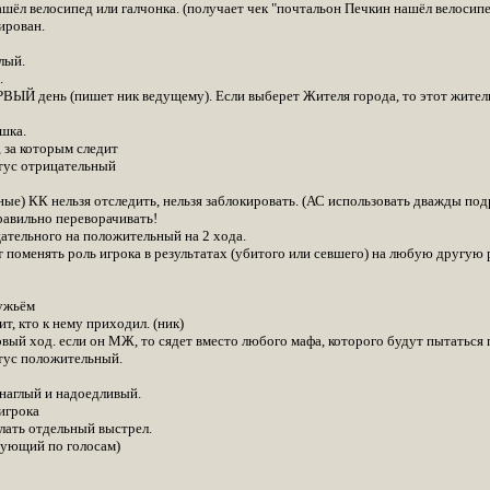
ашёл велосипед или галчонка. (получает чек "почтальон Печкин нашёл велосип
ирован.
лый.
.
РВЫЙ день (пишет ник ведущему). Если выберет Жителя города, то этот жител
шка.
, за которым следит
тус отрицательный
ые) КК нельзя отследить, нельзя заблокировать. (АС использовать дважды подр
равильно переворачивать!
цательного на положительный на 2 хода.
т поменять роль игрока в результатах (убитого или севшего) на любую другую 
ружьём
ит, кто к нему приходил. (ник)
вый ход. если он МЖ, то сядет вместо любого мафа, которого будут пытаться 
тус положительный.
наглый и надоедливый.
игрока
елать отдельный выстрел.
едующий по голосам)