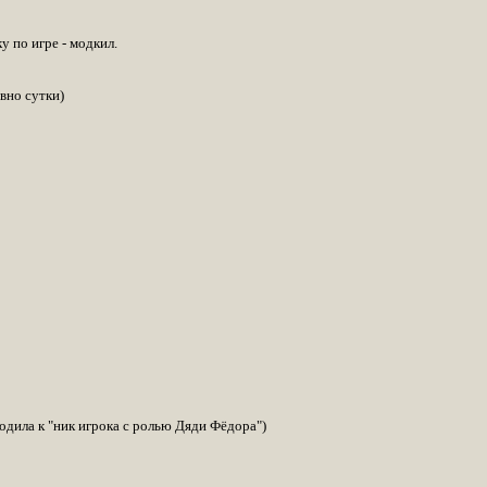
 по игре - модкил.
вно сутки)
одила к "ник игрока с ролью Дяди Фёдора")