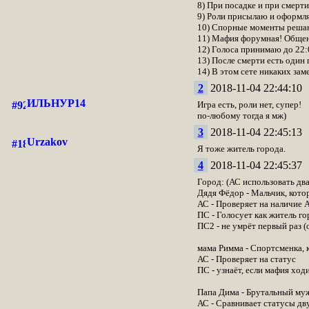
8) При посадке и при смерт
9) Роли присылаю и оформляю
10) Спорные моменты решают
11) Мафия форумная! Общен
12) Голоса принимаю до 22:
13) После смерти есть один
14) В этом сете никаких зам
2
2018-11-04 22:44:10
ИЛЬНУР14
Игра есть, роли нет, супер!
по-любому тогда я мж)
3
2018-11-04 22:45:13
Urzakov
Я тоже житель города.
4
2018-11-04 22:45:37
Город: (АС использовать дв
Дядя Фёдор - Мальчик, кото
АС - Проверяет на наличие А
ПС - Голосует как житель го
ПС2 - не умрёт первый раз 
мама Римма - Спортсменка, 
АС - Проверяет на статус
ПС - узнаёт, если мафия хо
Папа Дима - Брутальный му
АС - Сравнивает статусы дву