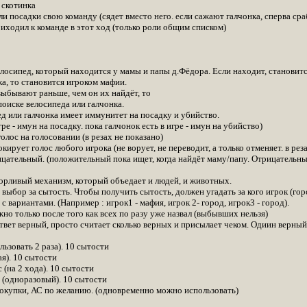
 скотинка
и посадки свою команду (сядет вместо него. если сажают галчонка, сперва сра
иходил к команде в этот ход (только роли общим списком)
лосипед, который находится у мамы и папы д.Фёдора. Если находит, становитс
а, то становится игроком мафии.
выбывают раньше, чем он их найдёт, то
поиске велосипеда или галчонка.
ед или галчонка имеет иммунитет на посадку и убийство.
гре - имун на посадку. пока галчонок есть в игре - имун на убийство)
голос на голосовании (в резах не показано)
кирует голос любого игрока (не ворует, не переводит, а только отменяет. в рез
ательный. (положительный пока ищет, когда найдёт маму/папу. Отрицательный
рливый механизм, который объедает и людей, и животных.
выбор за сытость. Чтобы получить сытость, должен угадать за кого игрок (го
 вариантами. (Например : игрок1 - мафия, игрок 2- город, игрок3 - город).
о только после того как всех по разу уже назвал (выбывших нельзя)
вет верный, просто считает сколько верных и присылает чеком. Одиин верный 
ьзовать 2 раза). 10 сытости
я). 10 сытости
(на 2 хода). 10 сытости
 (одноразовый). 10 сытости
окупки, АС по желанию. (одновременно можно использовать)