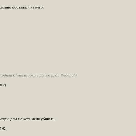
ильно обозлился на него.
ходила к "ник игрока с ролью Дяди Фёдора")
кек)
 отрицалы можете меня убивать.
 МЖ.