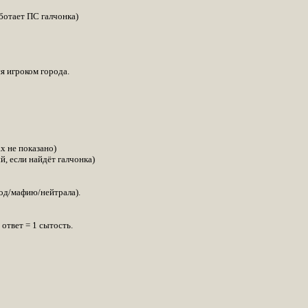
ботает ПС галчонка)
я игроком города.
ах не показано)
, если найдёт галчонка)
род/мафию/нейтрала).
ответ = 1 сытость.