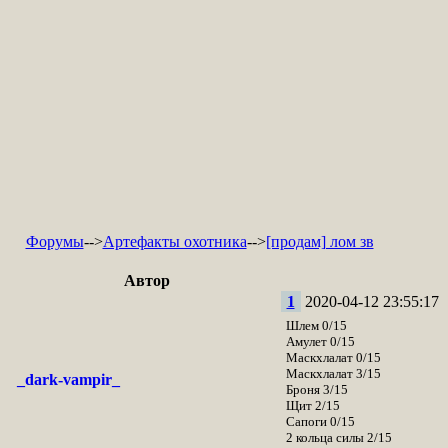
Форумы
-->
Артефакты охотника
-->
[продам] лом зв
Автор
1
2020-04-12 23:55:17
Шлем 0/15
Амулет 0/15
Маскхлалат 0/15
Маскхлалат 3/15
_dark-vampir_
Броня 3/15
Щит 2/15
Сапоги 0/15
2 кольца силы 2/15