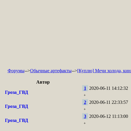
Форумы
-->
Обычные артефакты
-->
[Куплю] Мечи холода, кин
Автор
1
2020-06-11 14:12:32
Гроза_ГВД
+
2
2020-06-11 22:33:57
Гроза_ГВД
+
3
2020-06-12 11:13:00
Гроза_ГВД
+