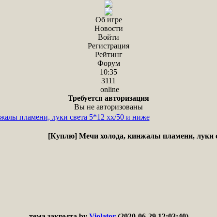
Об игре
Новости
Войти
Регистрация
Рейтинг
Форум
10:35
3111
online
Требуется авторизация
Вы не авторизованы
жалы пламени, луки света 5*12 xx/50 и ниже
[Куплю] Мечи холода, кинжалы пламени, луки с
тема закрыта by
Violator
(2020-06-29 12:03:40)