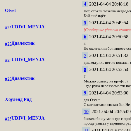
4
2021-04-04 20:48:18
Otvet
Нет, стояли хозяева медвед
Бой ещё идёт.
5
2021-04-04 20:49:54
UDIVI_MENJA
[Сообщение удалено смотр
6
2021-04-04 20:50:58
Диалектик
4
По окончании боя кинете сс
7
2021-04-04 20:51:32
UDIVI_MENJA
диалектрик , нет не попала ,
8
2021-04-04 20:52:54
7
Диалектик
Можно ссылку на пруф? :)
...где руна неосязаемости по
9
2021-04-04 20:53:00
Хоуленд Рид
для Otvet:
С магнитками связан баг. Не
10
2021-04-04 20:55:09
UDIVI_MENJA
бывали бои у меня где с про
проще узнать у администрац
11
2021-04-04 20:55:33