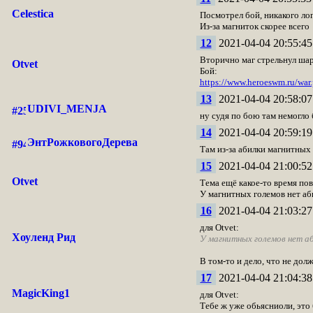
Celestica
Посмотрел бой, никакого лог
Из-за магниток скорее всего
12
2021-04-04 20:55:45
Вторично маг стрельнул шаро
Otvet
Бой:
https://www.heroeswm.ru/wa
13
2021-04-04 20:58:07
UDIVI_MENJA
ну судя по бою там немогло 
14
2021-04-04 20:59:19
ЭнтРожковогоДерева
Там из-за абилки магнитных
15
2021-04-04 21:00:52
Otvet
Тема ещё какое-то время пов
У магнитных големов нет аб
16
2021-04-04 21:03:27
для Otvet:
Хоуленд Рид
У магнитных големов нет аб
В том-то и дело, что не долж
17
2021-04-04 21:04:38
MagicKing1
для Otvet:
Тебе ж уже обьясниоли, это 