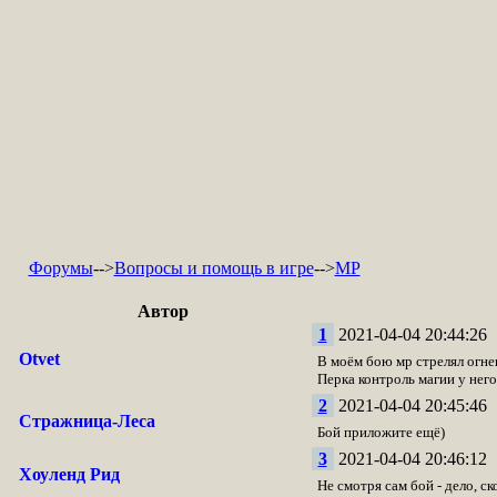
Форумы
-->
Вопросы и помощь в игре
-->
МР
Автор
1
2021-04-04 20:44:26
Otvet
В моём бою мр стрелял огне
Перка контроль магии у него
2
2021-04-04 20:45:46
Стражница-Леса
Бой приложите ещё)
3
2021-04-04 20:46:12
Хоуленд Рид
Не смотря сам бой - дело, ск