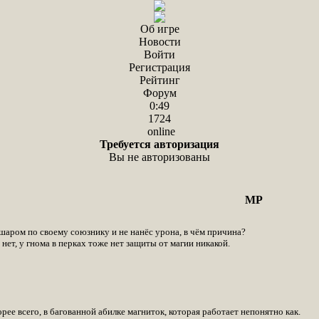
Об игре
Новости
Войти
Регистрация
Рейтинг
Форум
0:49
1724
online
Требуется авторизация
Вы не авторизованы
МР
шаром по своему союзнику и не нанёс урона, в чём причина?
 нет, у гнома в перках тоже нет защиты от магии никакой.
орее всего, в багованной абилке магниток, которая работает непонятно как.