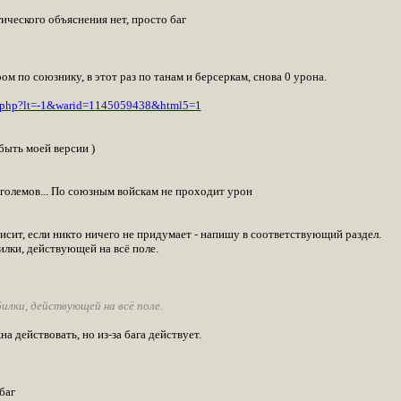
ического объяснения нет, просто баг
м по союзнику, в этот раз по танам и берсеркам, снова 0 урона.
r.php?lt=-1&warid=1145059438&html5=1
быть моей версии )
 големов... По союзным войскам не проходит урон
исит, если никто ничего не придумает - напишу в соответствующий раздел.
илки, действующей на всё поле.
илки, действующей на всё поле.
на действовать, но из-за бага действует.
баг