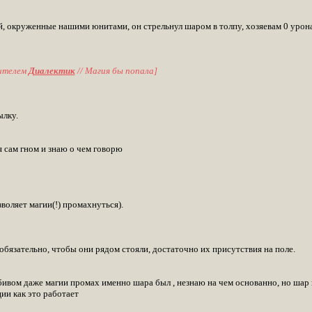
ей, окруженные нашими юнитами, он стрельнул шаром в толпу, хозяевам 0 уро
ителем
Диалектик
// Магия бы попала]
ылку.
 я сам гном и знаю о чем говорю
зволяет магии(!) промахнуться).
 обязательно, чтобы они рядом стояли, достаточно их присутствия на поле.
бивом даже магии промах именно шара был , незнаю на чем основанно, но шар им
ии как это работает