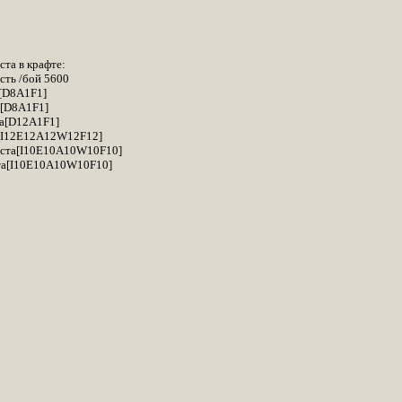
ста в крафте:
сть /бой 5600
[D8A1F1]
а[D8A1F1]
та[D12A1F1]
а[I12E12A12W12F12]
иста[I10E10A10W10F10]
ста[I10E10A10W10F10]