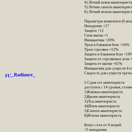
4) Лёгкий шлем авантюрист
5) Лёгкие сапоги авантюрис
6) Лёгкий ятаган авантюрис
Параметры комплекта (6 вещ
Нападение +17
Защита +12
Сила магии +1
Инициатива +20%
Урон в ближнем бою +16%
Урон стрелков +12%
Защита в ближнем бою +19
Защита от стрелковых атак
Защита от магии +41%
Инициатива для существ 4-го
Скорость для существ третье
_Radiance_
2.Сдам сет авантюриста
доступен с 14 уровня, стоим
1)Кинжал авантюриста
2)Броня авантюриста
3)Лук авантюриста
4)Шлем авантюриста
5)Сапоги авантюриста
6)Ятаган авантюриста
Бонус сета от 6 вещей:
+5 нападения