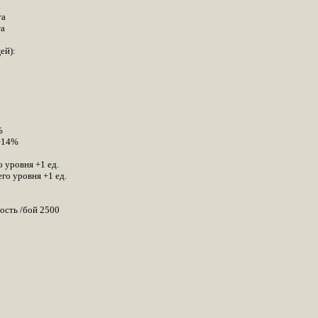
а
та
та
ей):
%
 +14%
 уровня +1 ед.
го уровня +1 ед.
ость /бой 2500