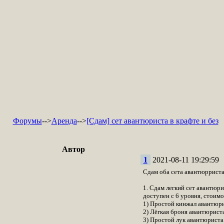
Форумы
-->
Аренда
-->
[Сдам] сет авантюриста в крафте и без
Автор
1
2021-08-11 19:29:59
Сдам оба сета авантюррист
1. Сдам легкий сет авантюри
доступен с 6 уровня, стоимо
1) Простой кинжал авантюр
2) Лёгкая броня авантюрист
3) Простой лук авантюриста