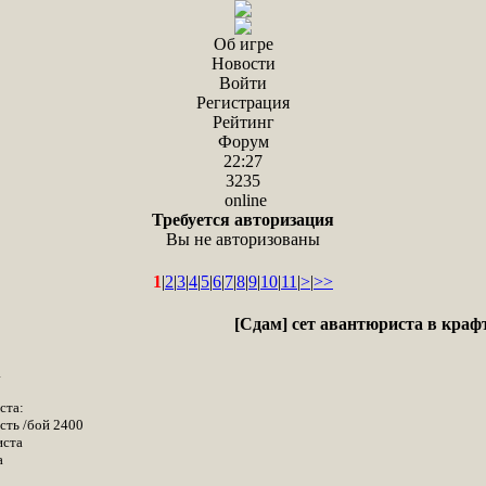
Об игре
Новости
Войти
Регистрация
Рейтинг
Форум
22:27
3235
online
Требуется авторизация
Вы не авторизованы
1
|
2
|
3
|
4
|
5
|
6
|
7
|
8
|
9
|
10
|
11
|
>
|
>>
[Сдам] сет авантюриста в крафт
а
ста:
сть /бой 2400
иста
а