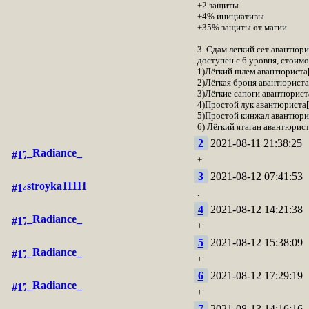
+2 защиты
+4% инициативы
+35% защиты от магии
3. Сдам легкий сет авантюри
доступен с 6 уровня, стоимо
1)Лёгкий шлем авантюриста
2)Лёгкая броня авантюрист
3)Лёгкие сапоги авантюрис
4)Простой лук авантюрист
5)Простой кинжал авантюр
6) Лёгкий ятаган авантюри
2
2021-08-11 21:38:25
_Radiance_
+
3
2021-08-12 07:41:53
stroyka11111
.
4
2021-08-12 14:21:38
_Radiance_
+
5
2021-08-12 15:38:09
_Radiance_
+
6
2021-08-12 17:29:19
_Radiance_
+
7
2021-08-13 14:16:16