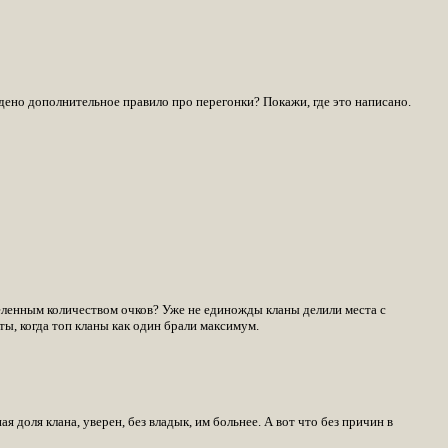
едено дополнительное правило про перегонки? Покажи, где это написано.
еленным количеством очков? Уже не единожды кланы делили места с
ы, когда топ кланы как один брали максимум.
доля клана, уверен, без владык, им больнее. А вот что без причин в