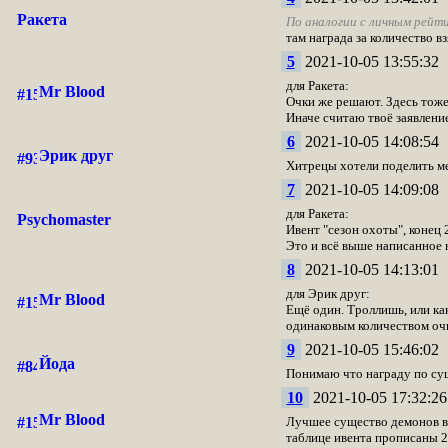
Ракета
По аналогии с личным рейт
там награда за количество в
5
2021-10-05 13:55:32
для Ракета:
Mr Blood
Очки же решают. Здесь тоже 
Иначе считаю твоё заявлени
6
2021-10-05 14:08:54
Эрик друг
Хитрецы хотели поделить ме
7
2021-10-05 14:09:08
для Ракета:
Psychomaster
Ивент "сезон охоты", конец 
Это и всё выше написанное н
8
2021-10-05 14:13:01
для Эрик друг:
Mr Blood
Ещё один. Троллишь, или ка
одинаковым количеством очк
9
2021-10-05 15:46:02
Йода
Понимаю что награду по сущ
10
2021-10-05 17:32:26
Mr Blood
Лучшее существо демонов выб
таблице ивента прописаны 2