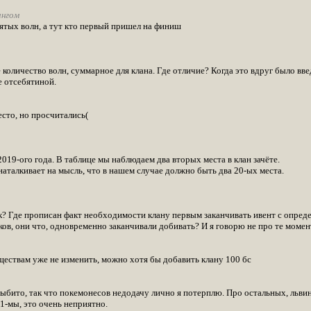
ингом
зятых волн, а тут кто первый пришел на финиш
количество волн, суммарное для клана. Где отличие? Когда это вдруг было вв
е отсебятиной.
сто, но просчитались(
2019-ого года. В таблице мы наблюдаем два вторых места в клан зачёте.
аталкивает на мысль, что в нашем случае должно быть два 20-ых места.
к? Где прописан факт необходимости клану первым заканчивать ивент с опред
ов, они что, одновременно заканчивали добивать? И я говорю не про те момент
ествам уже не изменить, можно хотя бы добавить клану 100 бс
ито, так что покемонесов недодачу лично я потерплю. Про остальных, львиная 
1-мы, это очень неприятно.