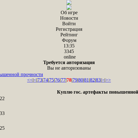
Об игре
Новости
Войти
Регистрация
Рейтинг
Форум
13:35
3345
online
Требуется авторизация
Вы не авторизованы
вышенной прочности
<<
|
<
|
73
|
74
|
75
|
76
|
77
|
78
|
79
|
80
|
81
|
82
|
83
|
>
|
>>
Куплю гос. артефакты повышенной
22
33
25