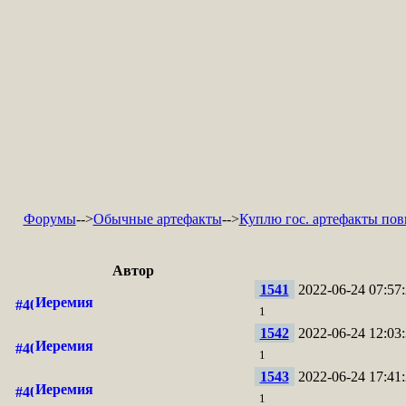
Форумы
-->
Обычные артефакты
-->
Куплю гос. артефакты по
Автор
1541
2022-06-24 07:57:
Иеремия
1
1542
2022-06-24 12:03:
Иеремия
1
1543
2022-06-24 17:41:
Иеремия
1