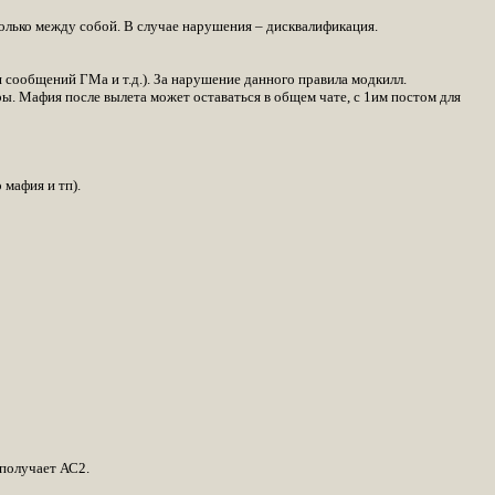
ько между собой. В случае нарушения – дисквалификация.
 сообщений ГМа и т.д.). За нарушение данного правила модкилл.
. Мафия после вылета может оставаться в общем чате, с 1им постом для
мафия и тп).
 получает АС2.