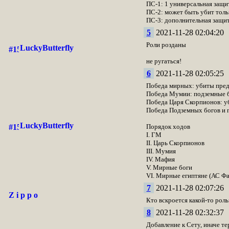
ПС-1: 1 универсальная защи
ПС-2: может быть убит толь
ПС-3: дополнительная защита
5
2021-11-28 02:04:20
Роли розданы
LuckyButterfly
не ругаться!
6
2021-11-28 02:05:25
Победа мирных: убиты пред
Победа Мумии: подземные б
Победа Царя Скорпионов: у
Победа Подземных богов и п
LuckyButterfly
Порядок ходов
I. ГМ
II. Царь Скорпионов
III. Мумия
IV. Мафия
V. Мирные боги
VI. Мирные египтяне (АС Ф
7
2021-11-28 02:07:26
Z i p p o
Кто вскроется какой-то роль
8
2021-11-28 02:32:37
Добавление к Сету, иначе т