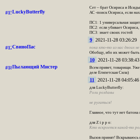
Сет – брат Осириса и Исиды
LuckyButterfly
АС -поиск Осириса, если нах
ПС1: 1 универсальная защит
ПС2: если убивает Осириса,
ПС3: знает своих гостей
9
2021-11-28 03:26:29
СвиноПас
пока кто-то из нас двоих не
Обобщу, ибо их может быть 
10
2021-11-28 03:38:43
Пылающий Мистер
Всем привет, товарищи. Уже 
деле Египетская Сила)
11
2021-11-28 04:05:46
для LuckyButterfly:
Роли розданы
не ругаться!
Главное, что тут нет батона
для Z i p p o:
Кто вскроется какой-то рол
Вызов принят! Вскрываюсь п