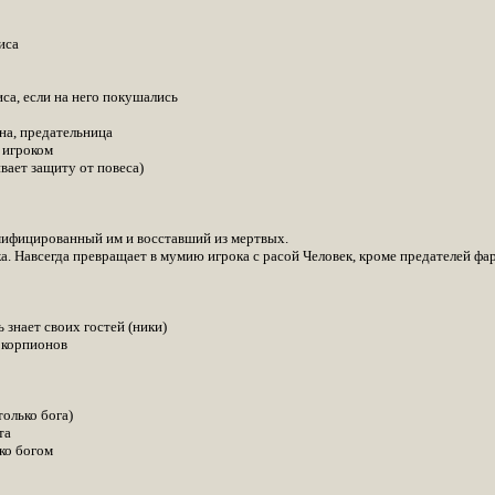
иса
са, если на него покушались
на, предательница
 игроком
вает защиту от повеса)
ифицированный им и восставший из мертвых.
 Навсегда превращает в мумию игрока с расой Человек, кроме предателей фара
знает своих гостей (ники)
Скорпионов
олько бога)
та
ко богом