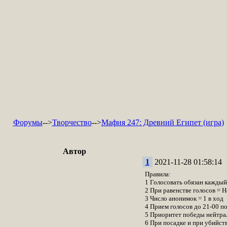
Форумы
-->
Творчество
-->
Мафия 247: Древний Египет (игра)
Автор
1
2021-11-28 01:58:14
Правила:
1 Голосовать обязан каждый 
2 При равенстве голосов = Н
3 Число анонимок = 1 в ход
4 Прием голосов до 21-00 п
5 Приоритет победы нейтра
6 При посадке и при убийст