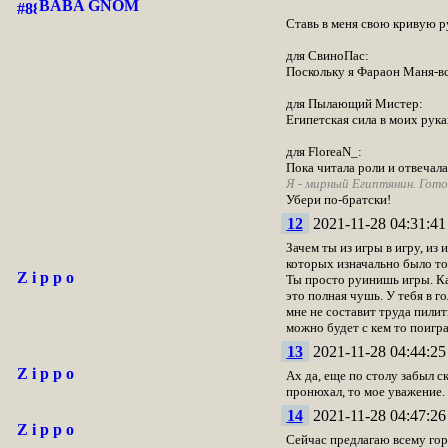
BABA GNOM
Ставь в меня свою кривую ру
для СвиноПас:
Поскольку я Фараон Маня-всё
для Пылающий Мистер:
Египетская сила в моих рука
для FloreaN_:
Пока читала роли и отвечала
Я - мирный Египтянин. Гот
Убери по-братски!
12
2021-11-28 04:31:41
Зачем ты из игры в игру, из
которых изначально было то
Z i p p o
Ты просто руинишь игры. Каж
это полная чушь. У тебя в г
мне не составит труда пилит
можно будет с кем то поигра
13
2021-11-28 04:44:25
Z i p p o
Ах да, еще по столу забыл с
пронюхал, то мое уважение. 
14
2021-11-28 04:47:26
Z i p p o
Сейчас предлагаю всему гор