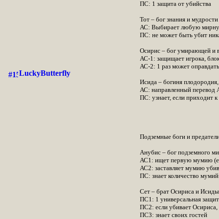
ПС: 1 защита от убийства
Тот – бог знания и мудрости
АС: Выбирает любую мирную р
ПС: не может быть убит ник
Осирис – бог умирающей и
АС-1: защищает игрока, блок
АС-2: 1 раз может оправдать
LuckyButterfly
Исида – богиня плодородия,
АС: направленный перевод АС
ПС: узнает, если приходит к
Подземные боги и предатели
Анубис – бог подземного ми
АС1: ищет первую мумию (ес
АС2: заставляет мумию убив
ПС: знает количество мумий
Сет – брат Осириса и Исиды
ПС1: 1 универсальная защит
ПС2: если убивает Осириса,
ПС3: знает своих гостей