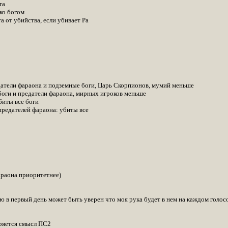
та
ко богом
 от убийства, если убивает Ра
атели фараона и подземные боги, Царь Скорпионов, мумий меньше
оги и предатели фараона, мирных игроков меньше
биты все боги
редателей фараона: убиты все
араона приоритетнее)
ю в первый день может быть уверен что моя рука будет в нем на каждом голосов
еряется смысл ПС2