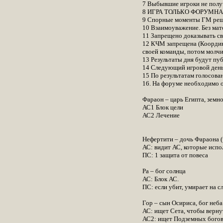
7 Выбывшие игроки не полу
8 ИГРА ТОЛЬКО ФОРУМНАЯ, о
9 Спорные моменты ГМ реш
10 Взаимоуважение. Без мат
11 Запрещено доказывать св
12 КЧМ запрещена (Координа
своей команды, потом молчи
13 Результаты дня будут пуб
14 Следующий игровой день
15 По результатам голосова
16. На форуме необходимо о
Фараон – царь Египта, земн
АС1 Блок цели
АС2 Лечение
Нефертити – дочь Фараона (
АС: видит АС, которые испо
ПС: 1 защита от повеса
Ра – бог солнца
АС: Блок АС.
ПС: если убит, умирает на 
Гор – сын Осириса, бог неба
АС: ищет Сета, чтобы вернут
АС2: ищет Подземных богов 