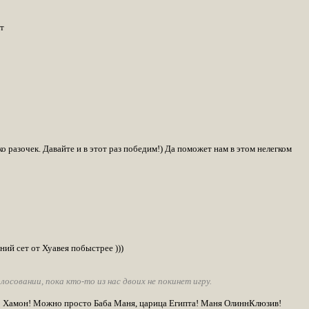
т
 разочек. Давайте и в этот раз победим!) Да поможет нам в этом нелегком
ний сет от Хуавея побыстрее )))
осовании, пока кто-то из нас двоих не покинет игру.
то Хамон! Можно просто Баба Маня, царица Египта! Маня ОлиннКлюзив!