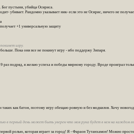
. Бог пустыни, убийца Осириса.
одит- убивает. Рандомно указывает ник- если это не Осирис, ничего не получае
а
 получает +1 универсальную защиту
 покинет игру.
больше. Пока они все не покинут игру - ибо поддержу Зипаря.
9 раз подряд, я желаю успеха и победы мирному городу. Вроде проиграл только
 и таких как батон, поэтому игру обещаю ровную и без модкилов. Хочу новогод
ью в первый день может быть уверен что моя рука будет в нем на каждом гол
ервой ролью, которая играет за город! Я - Фараон Тутанхамон! Можно прос