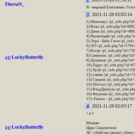
FloreaN_
Я - мирный Египтянин. Гото
3
2021-11-28 02:02:14
1) Максимус /pl_info.php?i
2) Вова /pl_info.php?id=888
3) Джек /pl_info.php?id=48
4) Пылающий /pl_info.php?
5) Лера - Баба Гном /pl_inf
6) 505 /pl_info.php?id=5791
7) Катце /pl_info.php?id=73
8) Свинопас /pl_info.php?i
LuckyButterfly
9) Душнило /pl_info.php?id
10) Zippo /pl_info.php?id=6
11) Хуай /pl_info.php?id=3
12) олинн /pl_info.php?id=
13) Скораж /pl_info.php?id
14) Allexxei /pl_info.php?i
15) ВладДракула /pl_info.p
16) Флориан /pl_info.php?i
17)- Faraon - /pl_info.php?i
4
2021-11-28 02:03:17
+ к 1
Маньяк
LuckyButterfly
Царь Скорпионов
АС: убийство (может убить т