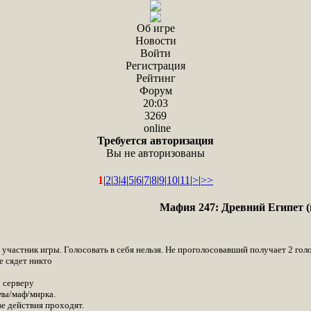
Об игре
Новости
Войти
Регистрация
Рейтинг
Форум
20:03
3269
online
Требуется авторизация
Вы не авторизованы
1
|
2
|
3
|
4
|
5
|
6
|
7
|
8
|
9
|
10
|
11
|
>
|
>>
Мафия 247: Древний Египет (
участник игры. Голосовать в себя нельзя. Не проголосовавший получает 2 голо
е сядет никто
о серверу
лы/маф/мирка.
ве действия проходят.