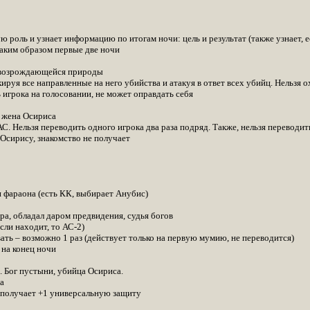
оль и узнает информацию по итогам ночи: цель и результат (также узнает, ес
аким образом первые две ночи
 возрождающейся природы
ируя все направленные на него убийства и атакуя в ответ всех убийц. Нельзя о
 игрока на голосовании, не может оправдать себя
 жена Осириса
. Нельзя переводить одного игрока два раза подряд. Также, нельзя переводить
 Осирису, знакомство не получает
 фараона (есть КК, выбирает Анубис)
ра, обладал даром предвидения, судья богов
ли находит, то АС-2)
ать – возможно 1 раз (действует только на первую мумию, не переводится)
 на конец ночи
. Бог пустыни, убийца Осириса.
а
 получает +1 универсальную защиту