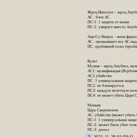
Жрец Имхотеп – жрец Ануб
АС : блок АС
ПС-1: 1 защита от казни
ПС-2: умирает вместо Ануби
Анк-Су-Намун – жена фарао
АС : проваливает все АС над
ПС: пробивной голос (проби
Культ
Мумия – жрец Анубиса, мум
АС1: мумификация (Вербовка.
АС2 убийство
ПС: 1 универсальная защита
ПС2: не блокируется
ПС3: каждую нечетную ночь 
ПС4: не может убить Царя 
Маньяк
Царь Скорпионов
АС: убийство (может убить т
ПС-1: 1 универсальная защи
ПС-2: может быть убит толь
ПС-3: допол
2
2021-11-28 01:59:11