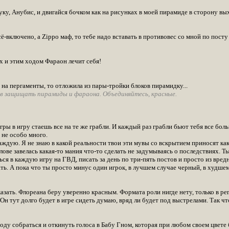
ку, Анубис, и двигайся бочком как на рисунках в моей пирамиде в сторону вы
-включено, а Zippo маф, то тебе надо вставать в противовес со мной по посту 
х и этим ходом Фараон лечит себя!
 на пергаменты, то отложила из пары-тройки блоков пирамидку...
ов защищать пирамиды и фараона. Объединяйтесь, красные.
 игры в игру стаешь все на те же грабли. И каждый раз грабли бьют тебя все бо
 не особо много.
дую. Я не знаю в какой реальности твои эти мувы со вскрытием приносят какую
олове завелась какая-то мания что-то сделать не задумываясь о последствиях. 
ься в каждую игру на ГВД, писать за день по три-пять постов и просто из вред
ть. А пока что ты просто минус один игрок, в лучшем случае черный, в худшем
казать. Флореана беру уверенно красным. Формата роли нигде нету, только в ре
Он тут долго будет в игре сидеть думаю, вряд ли будет под выстрелами. Так ч
оду собраться и откинуть голоса в Бабу Гном, которая при любом своем цвете