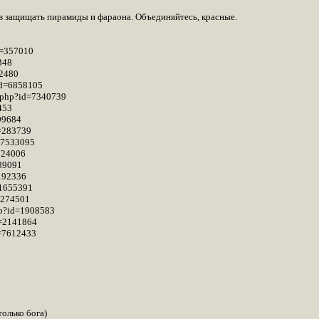
в защищать пирамиды и фараона. Объединяйтесь, красные.
d=357010
348
82480
id=6858105
o.php?id=7340739
453
99684
d=283739
=7533095
724006
389091
7192336
=1655391
d=274501
hp?id=1908583
d=2141864
d=7612433
олько бога)