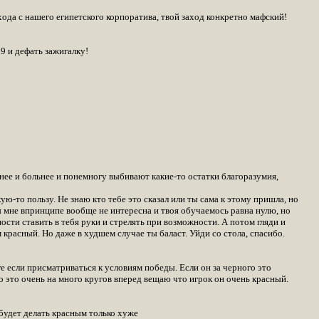
хода с нашего египетского корпоратива, твой заход конкретно мафский!
9 и дефать зажигалку!
льнее и больнее и понемногу выбивают какие-то остатки благоразумия,
-то пользу. Не знаю кто тебе это сказал или ты сама к этому пришла, но
Ты мне впринципе вообще не интересна и твоя обучаемось равна нулю, но
ности ставить в тебя руки и стрелять при возможности. А потом гляди и
 красный. Но даже в худшем случае ты баласт. Уйди со стола, спасибо.
ге если присматриваться к условиям победы. Если он за черного это
то это очень на много кругов вперед вещаю что игрок он очень красный.
 будет делать красным только хуже