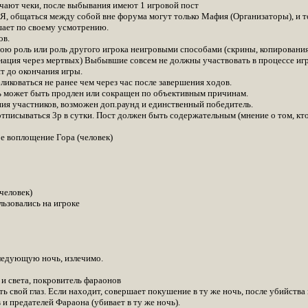
чают чеки, после выбывания имеют 1 игровой пост
бщаться между собой вне форума могут только Мафия (Организаторы), и тол
ает по своему усмотрению.
ов.
ою роль или роль другого игрока неигровыми способами (скрины, копирования
ция через мертвых) Выбывшие совсем не должны участвовать в процессе игры
т до окончания игры.
ликоваться не ранее чем через час после завершения ходов.
 может быть продлен или сокращен по объективным причинам.
ния участников, возможен доп.раунд и единственный победитель.
тписываться 3р в сутки. Пост должен быть содержательным (мнение о том, кто 
ое воплощение Гора (человек)
человек)
льзовались на игроке
следующую ночь, излечимо.
 и света, покровитель фараонов
ь свой глаз. Если находит, совершает покушение в ту же ночь, после убийства
и предателей Фараона (убивает в ту же ночь).