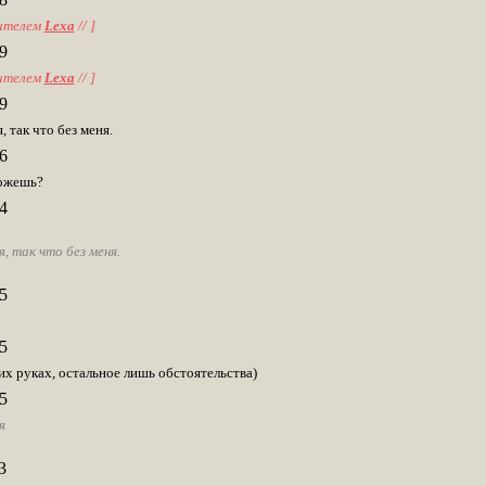
ителем
Lexa
// ]
9
ителем
Lexa
// ]
9
 так что без меня.
6
можешь?
4
, так что без меня.
5
5
оих руках, остальное лишь обстоятельства)
5
я
3