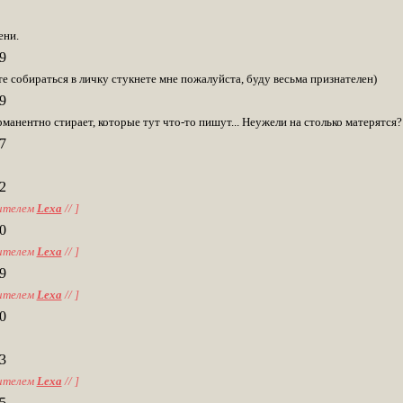
ени.
9
е собираться в личку стукнете мне пожалуйста, буду весьма признателен)
9
манентно стирает, которые тут что-то пишут... Неужели на столько матерятся?
7
2
ителем
Lexa
// ]
0
ителем
Lexa
// ]
9
ителем
Lexa
// ]
0
3
ителем
Lexa
// ]
5