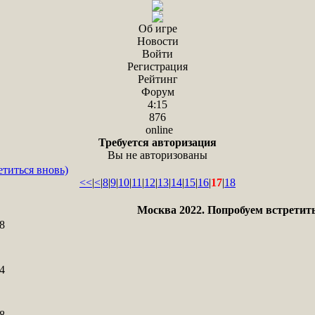
Об игре
Новости
Войти
Регистрация
Рейтинг
Форум
4:15
876
online
Требуется авторизация
Вы не авторизованы
титься вновь)
<<
|
<
|
8
|
9
|
10
|
11
|
12
|
13
|
14
|
15
|
16
|
17
|
18
Москва 2022. Попробуем встретить
8
4
8