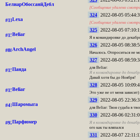
БелиарОбоссанйДебл
[Сообщение удалено смотр
324
2022-08-05 05:44:3
Lexa
[Сообщение удалено смотр
325
2022-08-05 07:10:1
Beliar
Я в командировке до декабря,
326
2022-08-05 08:38:5
ArchAngel
Началось. Отпроситься не 
327
2022-08-05 08:59:3
для Beliar:
Панда
Я в командировке до декабря
Давай хотя бы до Ноября!
328
2022-08-05 10:09:4
Beliar
Это уже не от меня зависит)
329
2022-08-05 22:36:3
Шаромыга
для Beliar: Твоя судьба в тв
330
2022-08-06 02:31:0
Парфюмер
Я в командировке до декабр
ого как ты вляпался
331
2022-08-07 22:11:1