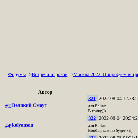
Форумы
-->
Встречи игроков
-->
Москва 2022. Попробуем встре
Автор
321
2022-08-04 12:38:5
Великий Смауг
для Beliar:
В точку)))
322
2022-08-04 20:34:2
kolyansan
для Beliar:
Вообще можно будет хД
323
2022-08-05 05:21:1