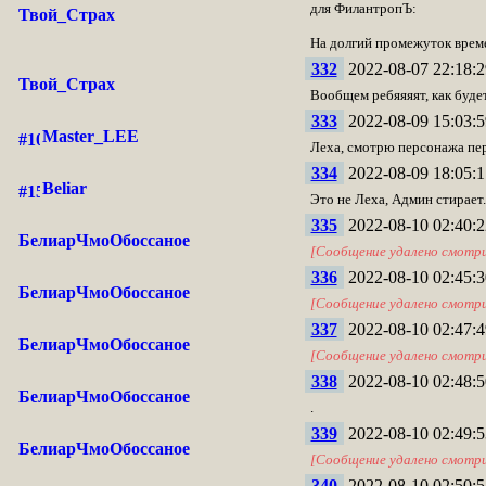
для ФилантропЪ:
Твой_Страх
На долгий промежуток врем
332
2022-08-07 22:18:2
Твой_Страх
Вообщем ребяяяят, как будет
333
2022-08-09 15:03:5
Master_LEE
Леха, смотрю персонажа пер
334
2022-08-09 18:05:1
Beliar
Это не Леха, Админ стирает.
335
2022-08-10 02:40:2
БелиарЧмоОбоссаное
[Сообщение удалено смотр
336
2022-08-10 02:45:3
БелиарЧмоОбоссаное
[Сообщение удалено смотр
337
2022-08-10 02:47:4
БелиарЧмоОбоссаное
[Сообщение удалено смотр
338
2022-08-10 02:48:5
БелиарЧмоОбоссаное
.
339
2022-08-10 02:49:5
БелиарЧмоОбоссаное
[Сообщение удалено смотр
340
2022-08-10 02:50:5