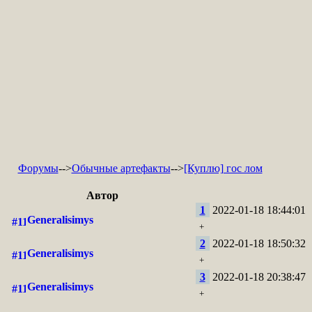
Форумы
-->
Обычные артефакты
-->
[Куплю] гос лом
Автор
1
2022-01-18 18:44:01
Generalisimys
+
2
2022-01-18 18:50:32
Generalisimys
+
3
2022-01-18 20:38:47
Generalisimys
+