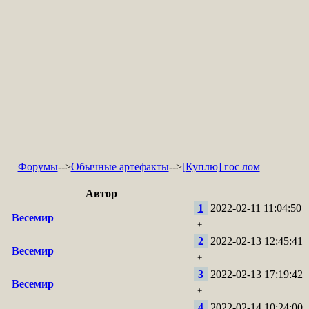
Форумы
-->
Обычные артефакты
-->
[Куплю] гос лом
Автор
1
2022-02-11 11:04:50
Весемир
+
2
2022-02-13 12:45:41
Весемир
+
3
2022-02-13 17:19:42
Весемир
+
4
2022-02-14 10:24:00