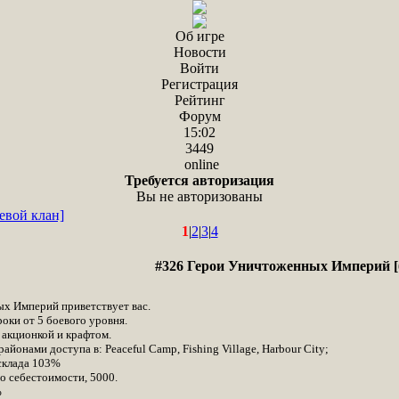
Об игре
Новости
Войти
Регистрация
Рейтинг
Форум
15:02
3449
online
Требуется авторизация
Вы не авторизованы
евой клан]
1
|
2
|
3
|
4
#326 Герои Уничтоженных Империй [
х Империй приветствует вас.
оки от 5 боевого уровня.
 акционкой и крафтом.
айонами доступа в: Peaceful Camp, Fishing Village, Harbour City;
 склада 103%
о себестоимости, 5000.
%