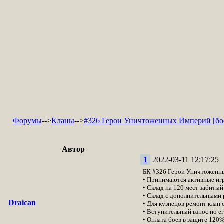
Форумы
-->
Кланы
-->
#326 Герои Уничтоженных Империй [бо
Автор
1
2022-03-11 12:17:25
БК #326 Герои Уничтоженны
• Принимаются активные игр
• Склад на 120 мест забитый
• Склад с дополнительными р
Draican
• Для кузнецов ремонт клан
• Вступительный взнос по ег
• Оплата боев в защите 120