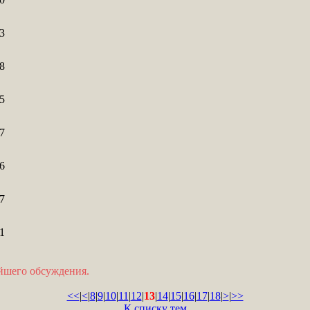
3
8
5
7
6
7
1
ейшего обсуждения.
<<
|
<
|
8
|
9
|
10
|
11
|
12
|
13
|
14
|
15
|
16
|
17
|
18
|
>
|
>>
К списку тем