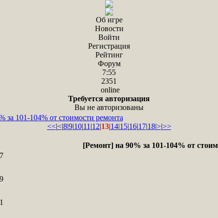
Об игре
Новости
Войти
Регистрация
Рейтинг
Форум
7:55
2351
online
Требуется авторизация
Вы не авторизованы
0% за 101-104% от стоимости ремонта
<<
|
<
|
8
|
9
|
10
|
11
|
12
|
13
|
14
|
15
|
16
|
17
|
18
|
>
|
>>
[Ремонт] на 90% за 101-104% от стои
7
9
1