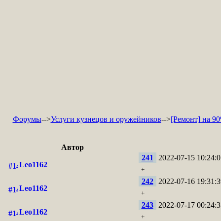
Форумы
-->
Услуги кузнецов и оружейников
-->
[Ремонт] на 9
Автор
241
2022-07-15 10:24:0
Leo1162
+
242
2022-07-16 19:31:3
Leo1162
+
243
2022-07-17 00:24:3
Leo1162
+