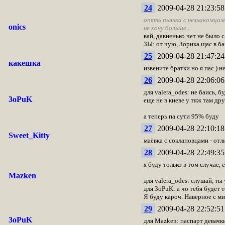
24
2009-04-28 21:23:58
опять пьянка с незнакомцам
onics
не хочу больше...
вай, давненько чет не было 
ЗЫ: от чую, Зорика щас в бан
25
2009-04-28 21:47:24
какешка
извените братки но я пас ) н
26
2009-04-28 22:06:06
для valera_odes: не баись, б
3oPuK
еще не в киеве у тяж там дру
а теперь па сути 95% буду
27
2009-04-28 22:10:18
Sweet_Kitty
маёвка с соклановцами - от
28
2009-04-28 22:49:35
я буду только в том случае, 
Mazken
для valera_odes: слушай, ты
для 3oPuK: а чо тебя будет
Я буду кароч. Наверное с ми
29
2009-04-28 22:52:51
3oPuK
для Mazken: паспарт девачк