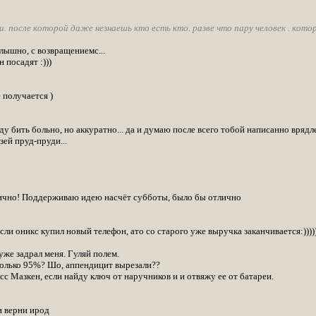
и. после которой даже незнаешь кто есть кто. разве что пару человек . кото
слышно, с возвращениемс...
 посадят :)))
е получается )
уду бить больно, но аккуратно... да и думаю после всего тобой написанно врядл
зей пруд-пруди...
лично! Поддерживаю идею насчёт субботы, было бы отлично
если оникс купил новый телефон, ато со старого уже выручка заканчивается:)))))
 уже задрал меня. Гуляй полем.
 только 95%? Шо, аппендицит вырезали??
сс Мазкен, если найду ключ от наручников и и отвяжу ее от батареи.
и верни ирод