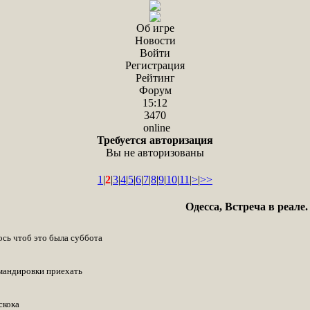
Об игре
Новости
Войти
Регистрация
Рейтинг
Форум
15:12
3470
online
Требуется авторизация
Вы не авторизованы
1
|
2
|
3
|
4
|
5
|
6
|
7
|
8
|
9
|
10
|
11
|
>
|
>>
Одесса, Встреча в реале.
ось чтоб это была суббота
мандировки приехать
скока