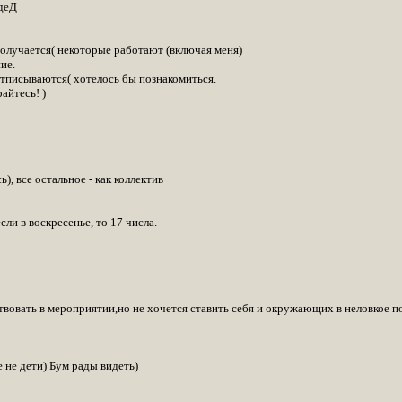
деД
получается( некоторые работают (включая меня)
ие.
тписываются( хотелось бы познакомиться.
айтесь! )
), все остальное - как коллектив
сли в воскресенье, то 17 числа.
твовать в мероприятии,но не хочется ставить себя и окружающих в неловкое по
 не дети) Бум рады видеть)