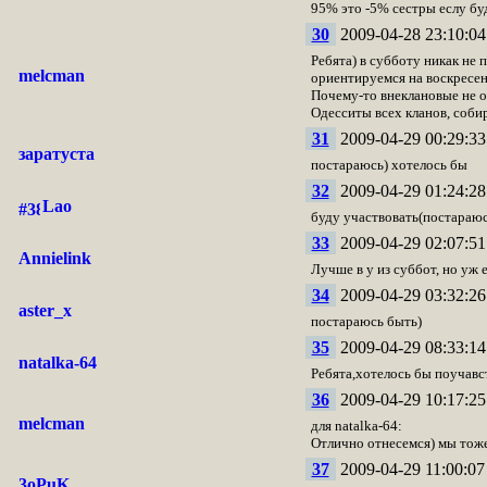
95% это -5% сестры еслу бу
30
2009-04-28 23:10:04
Ребята) в субботу никак не 
melcman
ориентируемся на воскресен
Почему-то внеклановые не о
Одесситы всех кланов, собир
31
2009-04-29 00:29:33
заратуста
постараюсь) хотелось бы
32
2009-04-29 01:24:28
Lao
буду участвовать(постараюсь
33
2009-04-29 02:07:51
Annielink
Лучше в у из суббот, но уж е
34
2009-04-29 03:32:26
aster_x
постараюсь быть)
35
2009-04-29 08:33:14
natalka-64
Ребята,хотелось бы поучавс
36
2009-04-29 10:17:25
melcman
для natalka-64:
Отлично отнесемся) мы тоже
37
2009-04-29 11:00:07
3oPuK