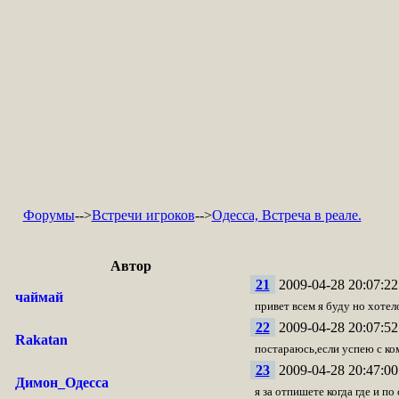
Форумы
-->
Встречи игроков
-->
Одесса, Встреча в реале.
Автор
21
2009-04-28 20:07:22
чаймай
привет всем я буду но хотел
22
2009-04-28 20:07:52
Rakatan
постараюсь,если успею с ко
23
2009-04-28 20:47:00
Димон_Одесса
я за отпишете когда где и по 