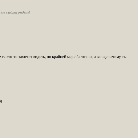
рые сидят рядом!
е тя кто-то захочит видеть, по крайней мере йа точно, и вапще пачиму ты
)