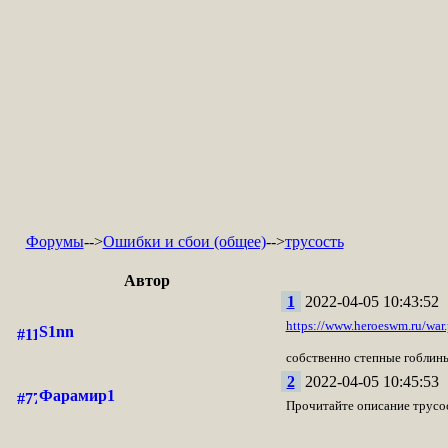
Форумы
-->
Ошибки и сбои (общее)
-->
трусость
Автор
1
2022-04-05 10:43:52
https://www.heroeswm.ru/wa
S1nn
собственно степные гоблины
2
2022-04-05 10:45:53
Фарамир1
Прочитайте описание трусост