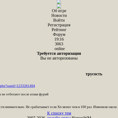
Об игре
Новости
Войти
Регистрация
Рейтинг
Форум
19:16
3063
online
Требуется авторизация
Вы не авторизованы
трусость
r.php?warid=1233261494
 не отбегают после атаки фурий
и внимательно. Не срабатывает если Хп менее чем в 100 раз. Изменили около 
К списку тем
2007-2026,
онлайн игры
HeroesWM