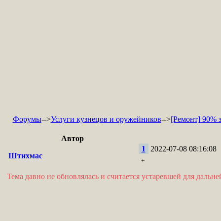
Форумы
-->
Услуги кузнецов и оружейников
-->
[Ремонт] 90% 
Автор
1
2022-07-08 08:16:08
Штихмас
+
Тема давно не обновлялась и считается устаревшей для дальн