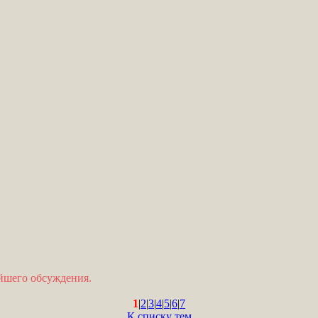
ейшего обсуждения.
1
|
2
|
3
|
4
|
5
|
6
|
7
К списку тем