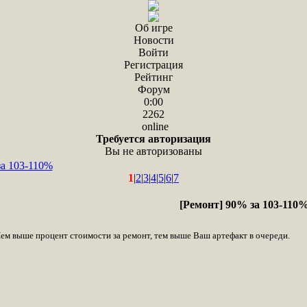
Об игре
Новости
Войти
Регистрация
Рейтинг
Форум
0:00
2262
online
Требуется авторизация
Вы не авторизованы
за 103-110%
1
|
2
|
3
|
4
|
5
|
6
|
7
[Ремонт] 90% за 103-110
Чем выше процент стоимости за ремонт, тем выше Ваш артефакт в очереди.